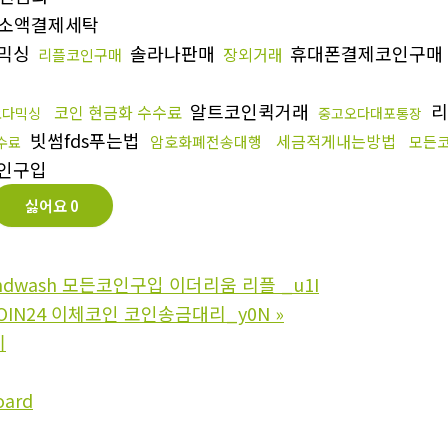
소액결제세탁
믹싱
솔라나판매
휴대폰결제코인구매
장외거래
리플코인구매
알트코인퀵거래
리
코인 현금화 수수료
오다믹싱
중고오다대포통장
빗썸fds푸는법
세금적게내는방법
암호화폐전송대행
모든
수료
인구입
싫어요
0
ndwash 모든코인구입 이더리움 리플 _u1I
OIN24 이체코인 코인송금대리_y0N
»
기
oard