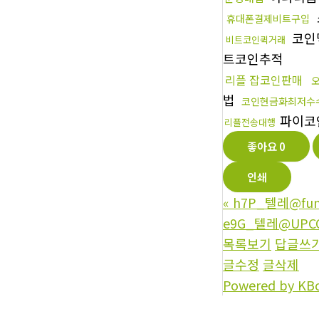
휴대폰결제비트구입
코인
비트코인퀵거래
트코인추적
리플 잡코인판매
법
코인현금화최저수
파이코
리플전송대행
좋아요
0
인쇄
«
h7P_텔레@fu
e9G_텔레@UPC
목록보기
답글쓰
글수정
글삭제
Powered by KB