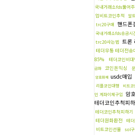
국내거래소fds뚫어
업비트코인추적
알
핸드폰
trc20구매
국내거래소fds송금시
트론
trc20사는법
테더무통 테더전송
85%
테더코인비대
코인돈믹싱
금화
usdc매입
암호화폐
리플코인대행
비트코
암
인 계좌이체구입
테더코인추척피
테더코인추척피하기
테더원화환전
테더
비트코인선물
sol