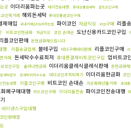
이더리움파는곳
주는곳
테더전송대행
롯데상품권세탁
알트코인구매
해외돈세탁
트코인퀵거래
롯데상품권코인구매
결제매입
파이코인
리플
자금믹싱
xrp구매
국내거래소fds피하는법
도난신용카드코인구입
간
비트코인현금화
코인 손대손
자금믹싱
 리플코인판매
돈현금화해드립니다
블테구입
리플코인구매
대행
리플송금업체
테더구매테더판매
리
돈세탁수수료최저
업비트코
휴대폰결제비트코인구입
면거래
이더리움클레식클레식판매
문상코인구입
솔라나현금화
돈현금화해
이더리움현금화
코인
테더코인추척피하기
돈세탁문의
돈세탁최저수수료
비트코인 손대손
리플코인구매
가상화폐선물거래
인전송대행
휴대폰
호화폐구매대행
파이코인전송대행
이더리움전송
카드코인구매
하기
바이낸스구입대행
코인판매함
구입