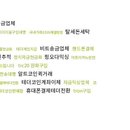
송금업체
탈세돈세탁
이더리움구입대행
국내거래소fds해결방법
비트송금업체
핸드폰결제
테더개인지갑
플현금화
인추적
핑오다믹싱
정치자금현금화
아프리카tv돈현
trc20 원화구입
드립니다
알트코인퀵거래
전송대행
테더코인계좌이체
자금믹싱업체
코
결제테더전환
휴대폰결제테더전환
tron구입
테더코인판매함