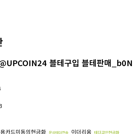
판
@UPCOIN24 블테구입 블테판매_b0N
4
3
용카드미동의현금화
이더리움
테더코인현금화
문상테더전송