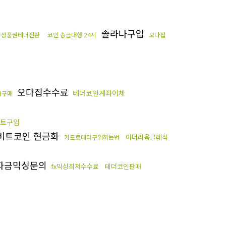
솔라나구입
화상품권테더전환
코인 송금대행 24시
오다집
오다집수수료
테더코인계좌이체
더구매
트구입
비트코인 현금화
이더리움클레식
카드로테더구입하는법
자금믹싱문의
fx믹싱최저수수료
테더코인판매