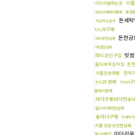
리플
이더리움파는곳
휴대
테더구매테더판매
돈세탁
자금믹싱문의
trc20구매
돈현금
테더돈현금화
대검현금화
빗썸
파이코인구입
골드바믹싱믹싱
돈
장외
리플전송대행
trc20 판매
tron
클레식판매
테더무통테더전송
골드바세탁현금화
솔라나구매
fx세탁
리플 모든코인현금화
이더리움
문상매입