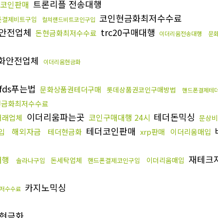
트론리플 전송대행
코인판매
코인현금화최저수수료
폰결제비트구입
컬쳐랜드비트코인구입
안전업체
trc20구매대행
돈현금화최저수수료
이더리움전송대행
문
화안전업체
이더리움현금화
fds푸는법
문화상품권테더구매
롯데상품권코인구매방법
핸드폰결제테
현금화최저수수료
이더리움파는곳
테더돈믹싱
코인구매대행 24시
거래업체
문상비
테더코인판매
해외자금
구입
테더현금화
xrp판매
이더리움매입
재테크
대행
돈세탁업체
이더리움매입
솔라나구입
핸드폰결제코인구입
카지노믹싱
최저수수료
현금화