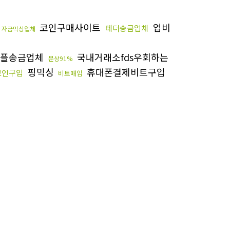
코인구매사이트
업비
테더송금업체
자금믹싱업체
플송금업체
국내거래소fds우회하는
문상91%
핑믹싱
휴대폰결제비트구입
코인구입
비트매입