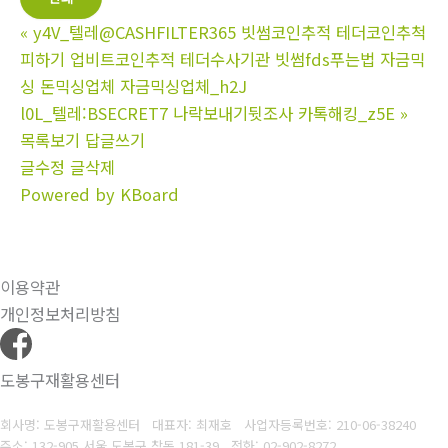
«
y4V_텔레@CASHFILTER365 빗썸코인추적 테더코인추척
피하기 업비트코인추적 테더수사기관 빗썸fds푸는법 자금믹
싱 돈믹싱업체 자금믹싱업체_h2J
l0L_텔레:BSECRET7 나락보내기뒷조사 카톡해킹_z5E
»
목록보기
답글쓰기
글수정
글삭제
Powered by KBoard
이용약관
개인정보처리방침
도봉구재활용센터
회사명: 도봉구재활용센터 대표자: 최재호
사업자등록번호: 210-06-38240
주소: 132-905 서울 도봉구 창동 181-39
전화: 02-902-8272