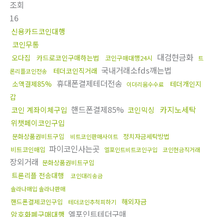
조회
16
신용카드코인대행
코인무통
대검현금화
오다집
카드로코인구매하는법
코인구매대행24시
트
국내거래소fds깨는법
테더코인직거래
론리플코인전송
휴대폰결제테더전송
소액결제85%
테더개인지
이더리움수수료
갑
핸드폰결제85%
카지노세탁
코인 계좌이체구입
코인믹싱
위챗페이코인구입
문화상품권비트구입
정치자금세탁방법
비트코인판매사이트
파이코인사는곳
비트코인매입
엘포인트비트코인구입
코인현금직거래
장외거래
문화상품권비트구입
트론리플 전송대행
코인대리송금
솔라나매입 솔라나판매
해외자금
핸드폰결제코인구입
테더코인추척피하기
엘포인트테더구매
암호화폐구매대행