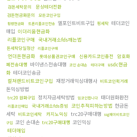
문상테더전환
검돈세탁문의
검돈현금화문의
모든코인구입
엘포인트비트구입
테더코인
핑세탁
횡령현금화
트론리플코인전송
매입
이더리움현금화
리플코인구매
국내거래소fds깨는법
돈세탁당일정산
리플코인구매
언더돈현금화
신용카드코인충전
암호화
롯데상품권코인구매
바이낸스전송대행
usdc현금
폐전송대행
코인 손대손
테더구매
화
테더코인송금
컬쳐랜드비트코인구입
재정거래믹싱대행사
비트코인퀵거래
돈믹싱방법
정치자금세탁방법
태더원화환전
trc20 원화구입
밈코인팝니다
코인추적피하는방법
현금돈
국내거래소fds증빙
리플코인매입
세탁
trc20구매대행
카지노믹싱
비트코인세탁
ssg페이비트코인
코인 손대손
코인믹싱
trc20구매대행
구입
테더매입