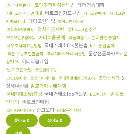
코인추적피하는방법
테더전송대행
자금세탁문의
비트코인카드구입
테더코인비대면거래
테더코인
테더코인매입
테더코인매입
판매합니다
파이코인사는곳
정치자금세탁
업비트코인추적
가상화폐자금믹싱
이더리움판매
트론리플전송업체
리플매입
모든코인구입가능
국내거래소fds뚫는법
비트송금업체
세무조사피하는방법
문상현금화91%
리플 모든코인현금화
문
국내거래소fds피하는법
이더리움매입
상91%
알트코인매입
코인원화구입
문
코인돈세탁
코인구매사이트
휴대폰결제현금화85%
코인전송대행
상테더전환
암호화폐구매대행
국내거래소fds깨는법
알트코
국내거래소fds증빙
btc현금화
인매입
비트코인매입
중고오다
usdc구입대행
코인송금대행24시
좋아요
0
싫어요
0
인쇄