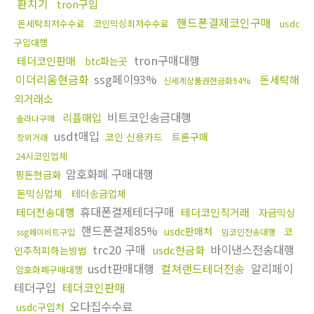
환치기
tron구입
핸드폰결제코인구매
돈세탁최저수수료
코인믹싱최저수수료
usdc
구입대행
tron구매대행
테더코인판매
btc파는곳
이더리움현금화
ssg페이93%
돈세탁해
신세계상품권현금화94%
외거래소
비트코인송금대행
리플매입
솔라나구매
usdt매입
코인 신용카드
트론구매
장외거래
24시코인업체
암호화폐 구매대행
핑돈현금화
돈믹싱업체
테더송금업체
휴대폰결제테더구매
테더전송대행
테더코인직거래
자금믹싱
핸드폰결제85%
usdc판매처
코
ssg페이비트구입
밈코인전송대행
trc20 구매
바이낸스전송대행
usdc현금화
인추적피하는방법
usdt판매대행
컬쳐랜드테더전송
알리페이
암호화폐구매대행
테더구입
테더코인판매
오다집수수료
usdc구입처