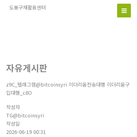
콘
도봉구재활용센터
텐
Mai
츠
로
Men
건
너
뛰
기
자유게시판
z9C_텔래그램@bitcoinsyri 이더리움전송대행 이더리움구
입대행_c8O
작성자
TG@bitcoinsyri
작성일
2026-06-19 00:31