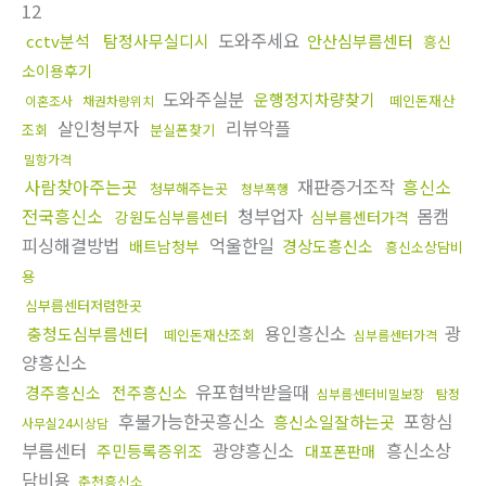
12
도와주세요
cctv분석
탐정사무실디시
안산심부름센터
흥신
소이용후기
도와주실분
운행정지차량찾기
떼인돈재산
이혼조사
채권차량위치
살인청부자
리뷰악플
조회
분실폰찾기
밀항가격
사람찾아주는곳
재판증거조작
흥신소
청부해주는곳
청부폭행
전국흥신소
청부업자
몸캠
강원도심부름센터
심부름센터가격
피싱해결방법
억울한일
경상도흥신소
배트남청부
흥신소상담비
용
심부름센터저렴한곳
용인흥신소
광
충청도심부름센터
떼인돈재산조회
심부름센터가격
양흥신소
유포협박받을때
경주흥신소
전주흥신소
심부름센터비밀보장
탐정
후불가능한곳흥신소
포항심
흥신소일잘하는곳
사무실24시상담
부름센터
광양흥신소
흥신소상
주민등록증위조
대포폰판매
담비용
춘천흥신소