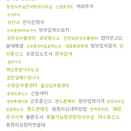
계좌추적
탐정사무실전국탐정사무실
신분증위조
위치추적
핀리핀청부
상간녀
청부업체브로커
심부름센터의뢰가격
협박받고있
청주심부름센터
광양흥신소
안전보장심부름센터
을때해결
청부업자절차
양
대포통장판매
심부름센터일잘하는곳
산흥신소
유흥업소조사
청부업자
청부가격
떼인돈받아주는곳
힘든일해드립니다
수원심부름센터
울산심부름센터
신분세탁
충청도흥신소
군포흥신소
청부업체가격
핸드폰해킹
청부폭행비용
탐정사무실
핸드폰해킹
몸캠피싱대처방법
재판
면허증위조
일잘하는곳
증거삭제
불륜조사
후불가능한곳탐정사무실
여수흥신소
몸캠피싱협박받을때