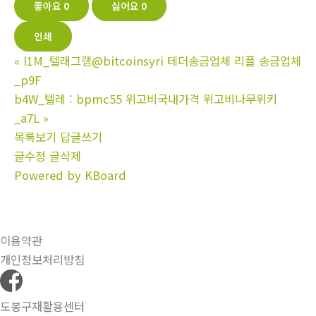
좋아요
0
싫어요
0
인쇄
«
l1M_텔래그램@bitcoinsyri 테더송금업체 리플 송금업체
_p9F
b4W_텔레 : bpmc55 위고비국내가격 위고비나무위키
_a7L
»
목록보기
답글쓰기
글수정
글삭제
Powered by KBoard
이용약관
개인정보처리방침
도봉구재활용센터