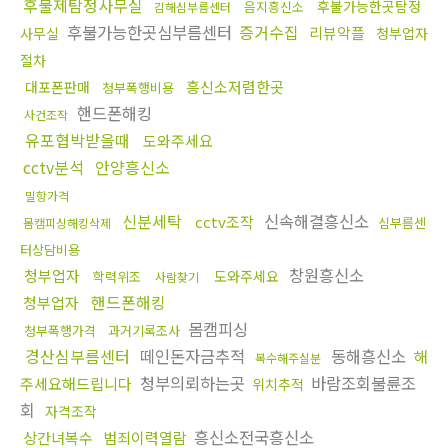
후불제탐정사무실
후불가능한곳탐정
음지흥신소
김해심부름센터
후불가능한곳심부름센터
증거수집
리뷰악플
사무실
청부업자
절차
흥신소저렴한곳
대포폰판매
청부폭행비용
핸드폰해킹
사건조작
유포협박받을때
도와주세요
cctv분석
안양흥신소
밀항가격
신분세탁
신속해결흥신소
cctv조작
심부름센
몸캠피싱해킹삭제
터상담비용
창원흥신소
청부업자
도와주세요
학력위조
사람찾기
핸드폰해킹
청부업자
몸캠피싱
청부폭행가격
과거기록조사
경산심부름센터
떼인돈자금추적
동해흥신소
해
복수해주실분
청부의뢰하는곳
바람조회불륜조
주세요해드립니다
위치추적
회
자격조작
흥신소전국흥신소
상간녀복수
범죄이력열람