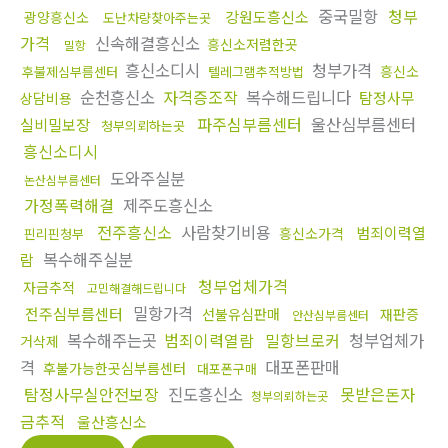
중국밀항
청부
강원도흥신소
광양흥신소
도난차량찾아주는곳
가격
신속해결흥신소
흥신소저렴한곳
밀항
흥신소디시
청부가격
흥신소
후불제심부름센터
텔레그램추적방법
순천흥신소
자격증조작
복수해드립니다
탐정사무
상담비용
파주심부름센터
울산심부름센터
실비밀보장
청부의뢰하는곳
흥신소디시
도와주실분
논산심부름센터
가정폭력해결
제주도흥신소
전주흥신소
사람찾기비용
범죄이력열
흥신소가격
핀리핀청부
복수해주실분
람
청부업체가격
자금추적
고민해결해드립니다
밀항가격
전주심부름센터
선불유심판매
재판증
안산심부름센터
복수해주는곳
범죄이력열람
밀항브로커
청부업체가
거삭제
격
대포폰판매
후불가능한곳심부름센터
대포폰구매
탐정사무실안전보장
진도흥신소
못받은돈자
청부의뢰하는곳
금추적
울산흥신소