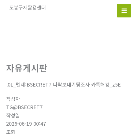
콘
도봉구재활용센터
텐
Mai
츠
로
Men
건
너
뛰
기
자유게시판
l0L_텔레:BSECRET7 나락보내기뒷조사 카톡해킹_z5E
작성자
TG@BSECRET7
작성일
2026-06-19 00:47
조회