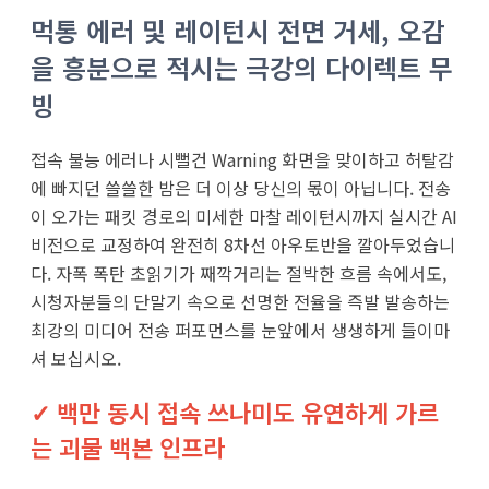
먹통 에러 및 레이턴시 전면 거세, 오감
을 흥분으로 적시는 극강의 다이렉트 무
빙
접속 불능 에러나 시뻘건 Warning 화면을 맞이하고 허탈감
에 빠지던 쓸쓸한 밤은 더 이상 당신의 몫이 아닙니다. 전송
이 오가는 패킷 경로의 미세한 마찰 레이턴시까지 실시간 AI
비전으로 교정하여 완전히 8차선 아우토반을 깔아두었습니
다. 자폭 폭탄 초읽기가 째깍거리는 절박한 흐름 속에서도,
시청자분들의 단말기 속으로 선명한 전율을 즉발 발송하는
최강의 미디어 전송 퍼포먼스를 눈앞에서 생생하게 들이마
셔 보십시오.
✓ 백만 동시 접속 쓰나미도 유연하게 가르
는 괴물 백본 인프라