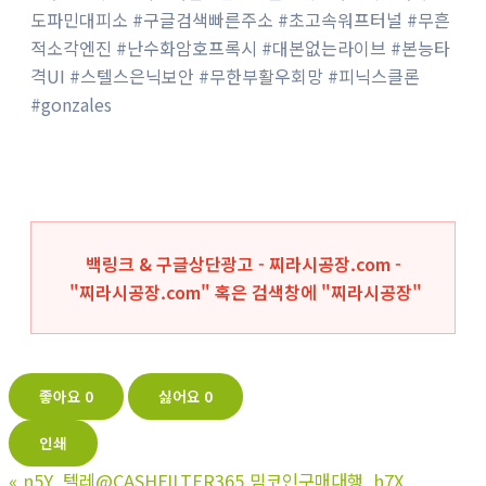
도파민대피소 #구글검색빠른주소 #초고속워프터널 #무흔
적소각엔진 #난수화암호프록시 #대본없는라이브 #본능타
격UI #스텔스은닉보안 #무한부활우회망 #피닉스클론
#gonzales
백링크 & 구글상단광고 - 찌라시공장.com -
"찌라시공장.com" 혹은 검색창에 "
찌라시공장
"
좋아요
0
싫어요
0
인쇄
«
n5Y_텔레@CASHFILTER365 밈코인구매대행_h7X