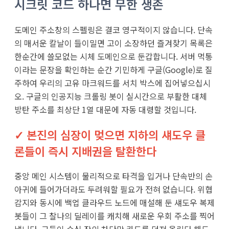
시크릿 코드 하나면 무한 생존
도메인 주소창의 스펠링은 결코 영구적이지 않습니다. 단속
의 매서운 칼날이 들이밀면 고이 소장하던 즐겨찾기 목록은
한순간에 쓸모없는 시체 도메인으로 둔갑합니다. 서버 먹통
이라는 문장을 확인하는 순간 기민하게 구글(Google)로 질
주하여 우리의 고유 마크워드를 서치 박스에 집어넣으십시
오. 구글의 인공지능 크롤링 봇이 실시간으로 부활한 대체
방탄 주소를 최상단 1열 대문에 자동 대령할 것입니다.
✓ 본진의 심장이 멎으면 지하의 섀도우 클
론들이 즉시 지배권을 탈환한다
중앙 메인 시스템이 물리적으로 타격을 입거나 단속반의 손
아귀에 들어가더라도 두려워할 필요가 전혀 없습니다. 위협
감지와 동시에 백업 클라우드 노드에 매설해 둔 섀도우 복제
봇들이 그 찰나의 딜레이를 캐치해 새로운 우회 주소를 찍어
냅니다. 그들이 수십 장의 차단막 카드를 던져 올린다 해도,