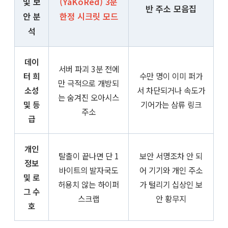
및 보
(YaKoRed) 3분
반 주소 모음집
안 분
한정 시크릿 모드
석
데이
서버 파괴 3분 전에
터 희
수만 명이 이미 퍼가
만 극적으로 개방되
소성
서 차단되거나 속도가
는 숨겨진 오아시스
및 등
기어가는 삼류 링크
주소
급
개인
탈출이 끝나면 단 1
보안 서명조차 안 되
정보
바이트의 발자국도
어 기기와 개인 주소
및 로
허용치 않는 하이퍼
가 털리기 십상인 보
그 수
스크랩
안 황무지
호