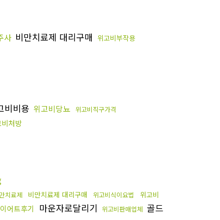
비만치료제 대리구매
주사
위고비부작용
고비비용
위고비당뇨
위고비직구가격
고비처방
g
비만치료제 대리구매
위고비
만치료제
위고비식이요법
마운자로달리기
골드
이어트후기
위고비판매업체