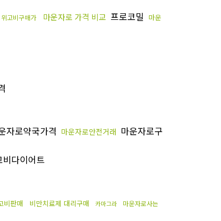
프로코밀
마운자로 가격 비교
마운
위고비구매가
격
운자로약국가격
마운자로구
마운자로안전거래
고비다이어트
고비판매
비만치료제 대리구매
마운자로사는
카마그라