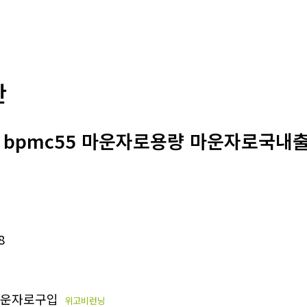
판
 : bpmc55 마운자로용량 마운자로국내출
8
운자로구입
위고비런닝