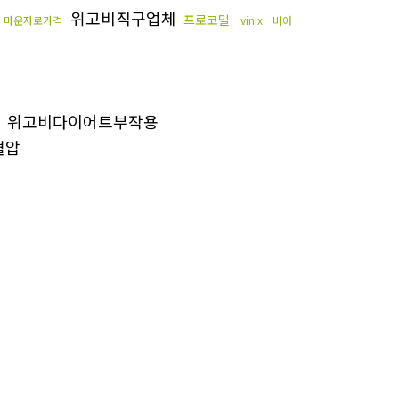
위고비직구업체
프로코밀
마운자로가격
vinix
비아
위고비다이어트부작용
혈압