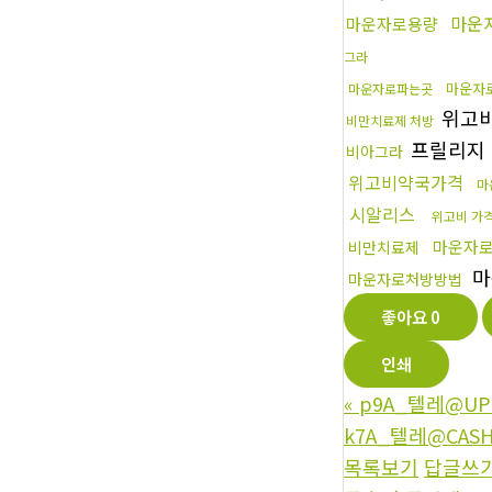
마운
마운자로용량
그라
마운자
마운자로파는곳
위고
비만치료제 처방
프릴리지
비아그라
위고비약국가격
마
시알리스
위고비 가
마운자
비만치료제
마
마운자로처방방법
좋아요
0
인쇄
«
p9A_텔레@UP
k7A_텔레@CASH
목록보기
답글쓰