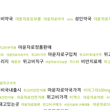
고비약국
성인약국
마운자로심부름
마운자로
마운자로약가
vinix
마운자로정품판매
위고비부작용
마운자로구입처
위
위고비국내가격
그라
위고비가격
마운자로약국가격
릴리지
위고비직구
비만치료제
위
해포쿠
칵스타
마운자로식이요법
로직구가격
비국내출시
마운자로약국가격
비아그라100m
위고비안전거래
위고비가격
비맥스
마운자로안전거래
마운자로처방
로안전거래
비
재고있는곳
마운자로다
마운자로용량
위고비구매가
비만치료제 구매대행