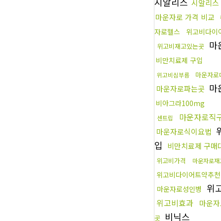
시알리스
시알리스
마운자로 가격 비교
자로헬스
위고비다이
마
위고비재고있는곳
비만치료제 구입
마운자로
위고비심부름
마
마운자로파는곳
비아그라100mg
마운자로직
센트립
마운자로식이요법
입
비만치료제 구매
위고비가격
마운자로재
위고비다이어트약추천
위
마운자로성인병
위고비효과
마운자
비닉스
곳