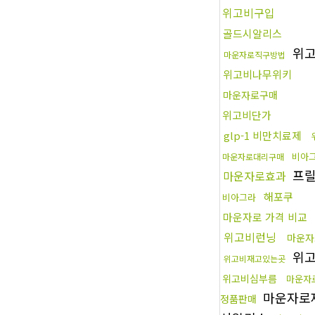
위고비구입
골드시알리스
위
마운자로직구방법
위고비나무위키
마운자로구매
위고비단가
glp-1 비만치료제
비아
마운자로대리구매
프
마운자로효과
해포쿠
비아그라
마운자로 가격 비교
위고비런닝
마운자
위고
위고비재고있는곳
위고비심부름
마운자
마운자로
정품판매