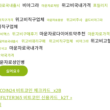
비아그라
위고비국내가격
자로국내출시
프릴리지
마운자로처방
위고비직구업체
위고비주사
로직구가격
골드비아그라
마운자로용량
비직구업체
마운자로다이어트약추천
위고비구매후기
마운자로가격
비맥스
위고비고
위고비대리구매
위고비직구업체
비아그라
운자로국내출시
마운자로국내가격
격 비교
로약국가격
운자로성인병
싫어요
0
COIN24 비트코인 체크카드_x2B
FILTER365 비트코인 신용카드_k2T
»
기