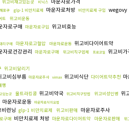
마운자로가격
위고비재고있는곳
비닉스
마운자로처방
wegovy
glp-1 비만치료제
비만치료제 구입
해포쿠
위고비운동
어트
운자로구매
위고비효능
마운자로구입
위고비다이어트약
마운자로고혈압
마운자로운동
대리구매
운자로건강관리
위고비가
마운자로구매
위고비직구업체
프로코밀
구
위고비달리기
위고비심부름
위고비식단
마
다이어트약추천
마운자로주사
vimax
대행
위고비약국
위
울트라킹콩
위고비성인병
위고비직구방법
고있는곳
마운자로운동
마운자로식이요법
고비런닝
마운자로주사
glp-1 비만치료제
위고비판매
비만치료제 처방
마운자로다이어트약
마운자로판매
로구매
위