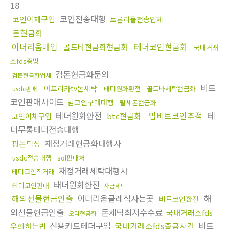
18
코인전송대행
코인이체구입
트론리플전송업체
돈현금화
이더리움매입
테더코인현금화
골드바현금화현금화
국내거래
소fds증빙
검돈현금화문의
검돈현금화업체
비트
아프리카tv돈세탁
태더원화환전
골드바세탁현금화
usdc판매
코인판매사이트
밈코인구매대행
탈세돈현금화
테더원화환전
업비트코인추적
테
btc현금화
코인이체구입
더무통테더전송대행
재정거래현금화대행사
핑돈믹싱
usdc전송대행
sol판매처
재정거래세탁대행사
테더코인직거래
태더원화환전
테더코인판매
자금세탁
해외선물현금인출
이더리움클레식사는곳
해
비트코인환전
외선물현금인출
돈세탁최저수수료
국내거래소fds
오다현금화
신용카드테더구입
국내거래소fds출금시간
비트
우회하는법