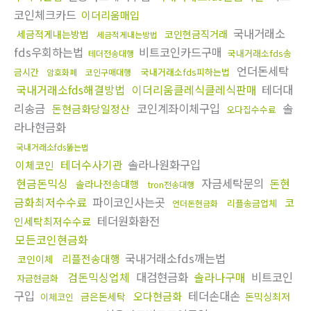
코인체크카드
이더리움매입
국내거래소
세금적게내는방법
코인현금직거래
세금적게내는방법
fds우회하는법
비트코인카드구매
국내거래소fds송
테더전송대행
언더돈세탁
금시간
국내거래소fds피하는법
암호화폐
코인구매대행
국내거래소fds해결방법
이더리움클레식클레식판매
테더대
리송금
코인계좌이체구입
솔
돈현금화당일정산
오다집수수료
라나현금화
국내거래소fds뚫는법
테더수사기관
솔라나원화구입
이체코인
현금돈믹싱
자금세탁문의
돈현
솔라나전송대행
tron전송대행
금화최저수수료
파이코인사는곳
코
리플송금업체
언더돈현금화
테더원화환전
인세탁최저수수료
모든코인현금화
국내거래소fds깨는법
리플전송대행
코인이체
검돈믹싱업체
대검현금화
솔라나구매
비트코인
자금현금화
구입
테더손대손
오다현금화
금은돈세탁
돈믹싱최저
이체코인