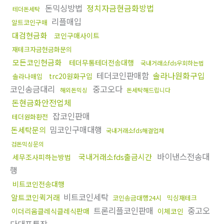
돈믹싱방법
정치자금현금화방법
테더돈세탁
리플매입
알트코인구매
대검현금화
코인구매사이트
재테크자금현금화문의
모든코인현금화
테더무통테더전송대행
국내거래소fds우회하는법
테더코인판매함
솔라나원화구입
trc20원화구입
솔라나매입
코인송금대리
중고오다
해외돈믹싱
돈세탁해드립니다
돈현금화안전업체
잡코인판매
테더원화환전
밈코인구매대행
돈세탁문의
국내거래소fds해결업체
검돈믹싱문의
바이낸스전송대
국내거래소fds출금시간
세무조사피하는방법
행
비트코인전송대행
비트코인세탁
알트코인퀵거래
코인송금대행24시
믹싱재테크
트론리플코인판매
중고오
이더리움클레식클레식판매
이체코인