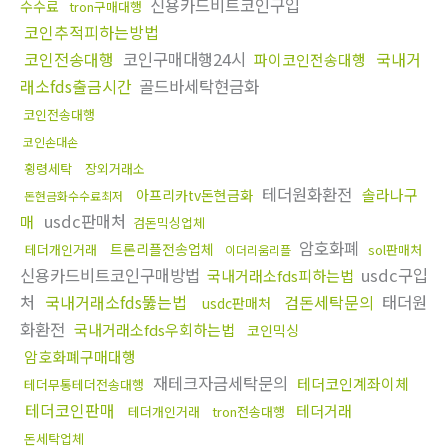
신용카드비트코인구입
수수료
tron구매대행
코인추적피하는방법
코인전송대행
코인구매대행24시
국내거
파이코인전송대행
래소fds출금시간
골드바세탁현금화
코인전송대행
코인손대손
횡령세탁
장외거래소
테더원화환전
솔라나구
아프리카tv돈현금화
돈현금화수수료최저
usdc판매처
매
검돈믹싱업체
암호화폐
트론리플전송업체
테더개인거래
sol판매처
이더리움리플
신용카드비트코인구매방법
usdc구입
국내거래소fds피하는법
처
국내거래소fds뚫는법
검돈세탁문의
태더원
usdc판매처
화환전
국내거래소fds우회하는법
코인믹싱
암호화폐구매대행
재테크자금세탁문의
테더코인계좌이체
테더무통테더전송대행
테더코인판매
테더거래
테더개인거래
tron전송대행
돈세탁업체