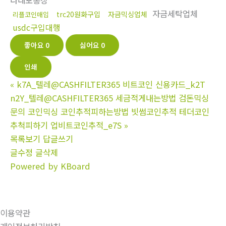
다대포통장
자금세탁업체
trc20원화구입
자금믹싱업체
리플코인매입
usdc구입대행
좋아요
0
싫어요
0
인쇄
«
k7A_텔레@CASHFILTER365 비트코인 신용카드_k2T
n2Y_텔레@CASHFILTER365 세금적게내는방법 검돈믹싱
문의 코인믹싱 코인추적피하는방법 빗썸코인추적 테더코인
추척피하기 업비트코인추적_e7S
»
목록보기
답글쓰기
글수정
글삭제
Powered by KBoard
이용약관