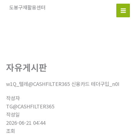
콘
도봉구재활용센터
텐
Mai
츠
로
Men
건
너
뛰
기
자유게시판
w1Q_텔레@CASHFILTER365 신용카드 테더구입_n0I
작성자
TG@CASHFILTER365
작성일
2026-06-21 04:44
조회