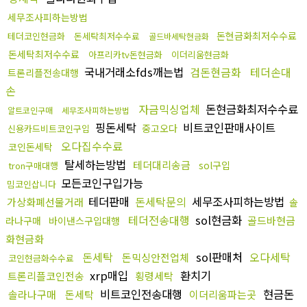
세무조사피하는방법
돈현금화최저수수료
테더코인현금화
돈세탁최저수수료
골드바세탁현금화
돈세탁최저수수료
아프리카tv돈현금화
이더리움현금화
국내거래소fds깨는법
검돈현금화
테더손대
트론리플전송대행
손
자금믹싱업체
돈현금화최저수수료
알트코인구매
세무조사피하는방법
핑돈세탁
비트코인판매사이트
중고오다
신용카드비트코인구입
오다집수수료
코인돈세탁
탈세하는방법
테더대리송금
sol구입
tron구매대행
모든코인구입가능
밈코인삽니다
테더판매
돈세탁문의
세무조사피하는방법
가상화폐선물거래
솔
테더전송대행
sol현금화
골드바현금
라나구매
바이낸스구입대행
화현금화
돈세탁
sol판매처
오다세탁
돈믹싱안전업체
코인현금화수수료
xrp매입
환치기
트론리플코인전송
횡령세탁
비트코인전송대행
현금돈
솔라나구매
돈세탁
이더리움파는곳