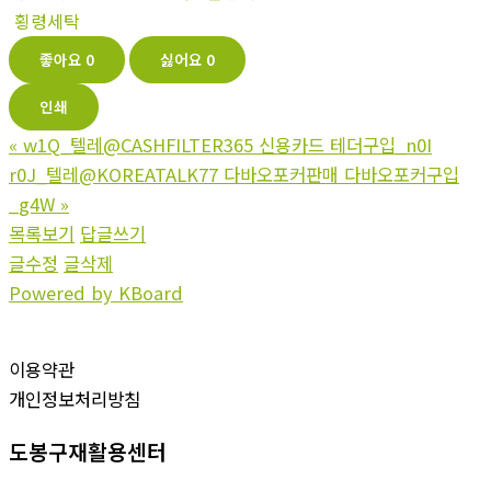
횡령세탁
좋아요
0
싫어요
0
인쇄
«
w1Q_텔레@CASHFILTER365 신용카드 테더구입_n0I
r0J_텔레@KOREATALK77 다바오포커판매 다바오포커구입
_g4W
»
목록보기
답글쓰기
글수정
글삭제
Powered by KBoard
이용약관
개인정보처리방침
도봉구재활용센터