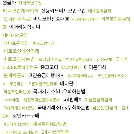
현금화
파이코인구입
테더코인계좌이체
신용카드비트코인구입
테더원화환전
오다집수수료
비트코인전송대행
비트코인송금대
가상화폐자금세탁
이더리움삽니다
행
테더tron구입
테더트론매입
비트코인믹싱
비트코인개인거래
비트코인사는법
국내거
오다집수수료
trc20구매
트론리플전송업체
중고오다
테더돈믹싱
래소fds뚫어주는곳
잡코인판매
돈세탁문의
코인송금대행24시
정치자금세탁방법
코인현금화최저수수
테더판매
핑돈믹싱
트론리플코인판매
료
국내거래소fds우회하는법
리플코인파는곳
sol판매처
자금현금화업체
usdc매입
재정거래현금화대행사
국내거래소fds우회하는법
금은돈현금화
국내거래소fds증빙
블테
코인카드구매
판매
세금적게내는방법
세금적게내는방법
24시코인업체
국내거래소fds깨는법