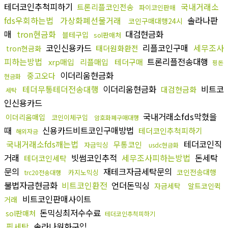
테더코인추척피하기
국내거래소
트론리플코인전송
파이코인판매
fds우회하는법
가상화폐선물거래
솔라나판
코인구매대행24시
매
tron현금화
대검현금화
블테구입
sol판매처
코인신용카드
리플코인구매
세무조사
태더원화환전
tron현금화
피하는방법
트론리플전송대행
xrp매입
리플매입
테더구매
핑돈
이더리움현금화
중고오다
현금화
테더무통테더전송대행
이더리움현금화
비트코
대검현금화
세탁
인신용카드
국내거래소fds막혔을
이더리움매입
코인이체구입
암호화폐구매대행
때
신용카드비트코인구매방법
테더코인추척피하기
해외자금
국내거래소fds깨는법
테더코인직
무통코인
자금믹싱
usdc현금화
거래
빗썸코인추적
세무조사피하는방법
돈세탁
테더코인세탁
문의
재테크자금세탁문의
코인전송대행
카지노믹싱
trc20전송대행
불법자금현금화
비트코인환전
언더돈믹싱
자금세탁
알트코인퀵
비트코인판매사이트
거래
돈믹싱최저수수료
sol판매처
테더코인추척피하기
핑세탁
솔라나원화구입