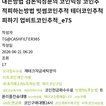
내는방법 검돈믹싱문의 코인믹싱 코인추
적피하는방법 빗썸코인추적 테더코인추척
피하기 업비트코인추적_e7S
작성자
TG@CASHFILTER365
작성일
2026-06-21 06:20
조회
17
재테크자금세탁문의
오다집수수료
비트코인개인거래
국내거래소fds피하는법
파이코인구입
코인현금화수수료
빗썸fds푸는법
트
알트코인퀵거래
테더최저수수료
론리플전송대행
테더코인판매합니다
xrp구매
tron현금화
usdc현금화
코인구매대행24시
코인계좌이체구입
비트코인사는법