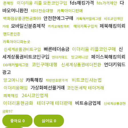
fds해킹가격
다
이더리움 리플 모든코인구입
fds가격제안
폰해킹
바오머니환전
테더전송대행
카톡아이디판매
안전한에그구매
백화점상품권현금화99
카톡해커텔레그램
비트코인개인
모바일신분증제작
페북해킹의뢰
해외카톡구입처
거래
카카오해킹의뢰
핸드폰인증
카톡아이디파는곳
빠른테더송금
이더리움 리플코인구매
신
신세계상품권비트구입
세계상품권비트코인구입
페이스북해킹의뢰
망고머니상
언더키워드
코인구매대행
언더키워드
신세계상품권테더전환
DB해커텔레그램
광고
카톡해킹
비트코인사는법
망고머니상
차량번호판가격
가상화폐선물거래
이더리움매입
코인돈세탁 테더거래
24시코인업체
페북해킹
이더리움현금화
테더구매 테더판매
비트송금업체
신세계상품권현
금화97
좋아요
0
싫어요
0