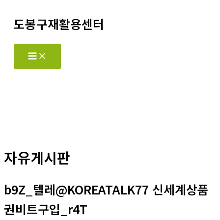
콘
도봉구재활용센터
텐
츠
로
Main
Menu
건
너
뛰
기
자유게시판
b9Z_텔레@KOREATALK77 신세계상품
권비트구입_r4T