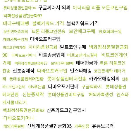
구글찌라시 의뢰
이더리움 리플 모든코인구입
롯데상품권현금화94
백화점상품권현금화93
테더구매대행
블랙키워드 가격
블랙키워드 가격
보안에그구매
트론 리플코인전송
암호화폐구입
운전면허증제작
다바오포커구입
해외카톡구입처
알트코인구매
백화점상품권현금화
이더리움현금화
비트코인퀵거래
98
비트송금업체
비트코인개인
비트코인카드결제
다바오포커머니
거래
테더현금화
트론 리플코인
백화점상품권현금화97
보안라우터판매
신분증제작
다바오포커구입
인스타해킹
전송
코인돈세탁 테더거
롯데상품권테더전송
카카오해킹의뢰
래
롯데상품권테더전환
신용
다바오포커판매
구글찌라시
롯데상품권
fds푸는법
카드코인구입처
신분증제작
테더전환
롯데상품권비트구입
해외카톡생성
인스타
게시물내리기
신용카드코인구입처
백화점상품권현금화93
다바오포커머니
신세계상품권현금화95
유튜브공격
카톡인증
해외카톡판매