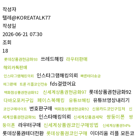
작성자
텔레@KOREATALK77
작성일
2026-06-21 07:30
조회
18
쓰레드해킹
라우터판매
롯데상품권현금화93
해외카톡판매
인스타그램해킹의뢰
인스타그램해킹의뢰
빠른테더송금
fds걸렸어요
에그판매
트론 리플코인전송
롯데상품권현금화92
신세계상품권현금화97
백화점상품권현금화92
페이스북해킹
유튜브영상내리기
다바오포커구입
유튜브해킹
번호판구매
신용카드코인구입처
신
코인구매사이트
백화점상품권현금화92
인스타해킹의뢰
쌍둥이폰
쌍
세계상품권현금화91
신세계상품권세탁
라우터구매
신세계상품권코인구매방법
둥이폰
신세계상품권94%
롯데상품권테더전환
롯데상품권코인구매
이더리움 리플 모든코