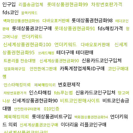
인구입
롯데상품권현금화99
차량번호판가격
리플송금업체
fds코인
블랙키워드
롯데상품권현금화98
다바오포커판매
백화점상품권현금화95
테더코인
롯데상품권코인구매
롯데상품권현금화91
fds해킹가격
망
판매
언더키워드
고머니상
신세계상품권현금화100
언더키워드
신세계
다바오포커판매
상품권현금화95
테더구매 테더판매
쓰레드해킹
신용카드코인구입처
트론리플 전송대행
신세계상품권현금화90
카톡계정업체톡ID구매
코인구매대
안전한에그판매
암호화폐구입
행
번호판제작
인스타해킹의뢰
페북해킹의뢰
인스타해킹
신용카드코인구입처
fds푸는법
망고머
차량번호판가격
신세계상품권현금화90
비트코인판매사이트
비트코인송금
니상
대행
010인증
안전한라우터판매
롯데상품권비트구입
언더키워
페북해킹의뢰
백화점상품권현금화94
드 의뢰
이더리움 리플코인구매
신세계상품권코인구매
신세계상품권코인구입