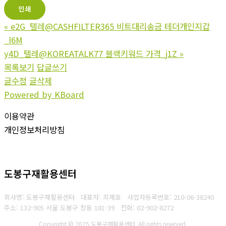
인쇄
«
e2G_텔레@CASHFILTER365 비트대리송금 테더개인지갑
_l6M
y4D_텔레@KOREATALK77 블랙키워드 가격_j1Z
»
목록보기
답글쓰기
글수정
글삭제
Powered by KBoard
이용약관
개인정보처리방침
도봉구재활용센터
회사명: 도봉구재활용센터 대표자: 최재호
사업자등록번호: 210-06-38240
주소: 132-905 서울 도봉구 창동 181-39
전화: 02-902-8272
Copyright © 2025 도봉구재활용센터. All rights reserved.