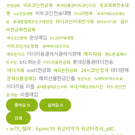
비트코인현금화
암호화폐전송대
롯데상품권비트코인구입
돈현금화
비트코인전송대행
행
trc20판매
xrp전송대행
국내거래소fds깨는
테더코인비대면거래
골드
휴대폰결제코인구매방법
법
테더수사기관
바현금화현금화
문상매입
trc20구매대행
파이코인판매
비트코인사는방법
블랙테더코인구입
이더리움클레식클레식판매
해외자금
해외돈믹싱
핸드폰결제비
btc파는곳
롯데상품권테더전송
이더리움현금화
트구입
usdt현금화
24시코인업체
테더판매
테더거래
해외돈현금화
해외선물현금인출
문화상품권매입
fx세탁최저수수료
핑돈믹싱
이더리움 리플
국내거래소fds시간
카드코인전
휴대폰결제코인구매
리플매입
송가능
좋아요
0
싫어요
0
인쇄
«
w7X_텔레 : bpmc55 위고비약가 위고비주사_a8C