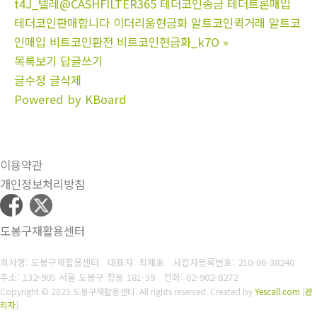
t4J_텔레@CASHFILTER365 테더코인송금 테더트론매입
테더코인판매합니다 이더리움현금화 알트코인퀵거래 알트코
인매입 비트코인환전 비트코인현금화_k7O
»
목록보기
답글쓰기
글수정
글삭제
Powered by KBoard
이용약관
개인정보처리방침
도봉구재활용센터
회사명: 도봉구재활용센터 대표자: 최재호
사업자등록번호: 210-06-38240
주소: 132-905 서울 도봉구 창동 181-39
전화: 02-902-8272
Copyright © 2025 도봉구재활용센터. All rights reserved.
Created by
Yescall.com
[
관
리자
]