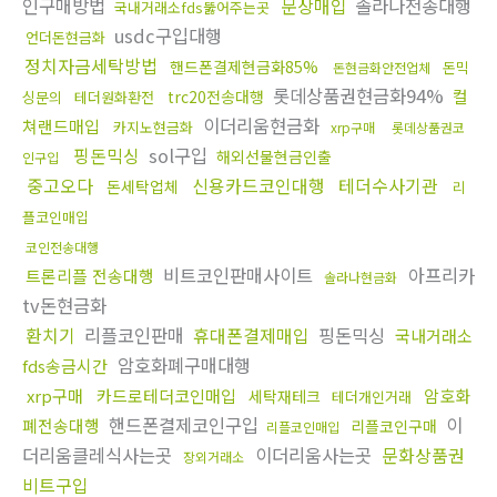
인구매방법
문상매입
솔라나전송대행
국내거래소fds뚫어주는곳
usdc구입대행
언더돈현금화
정치자금세탁방법
핸드폰결제현금화85%
돈믹
돈현금화안전업체
롯데상품권현금화94%
컬
trc20전송대행
싱문의
테더원화환전
이더리움현금화
쳐랜드매입
카지노현금화
xrp구매
롯데상품권코
핑돈믹싱
sol구입
해외선물현금인출
인구입
중고오다
신용카드코인대행
테더수사기관
돈세탁업체
리
플코인매입
코인전송대행
비트코인판매사이트
아프리카
트론리플 전송대행
솔라나현금화
tv돈현금화
환치기
리플코인판매
휴대폰결제매입
핑돈믹싱
국내거래소
암호화폐구매대행
fds송금시간
xrp구매
카드로테더코인매입
암호화
세탁재테크
테더개인거래
핸드폰결제코인구입
이
폐전송대행
리플코인구매
리플코인매입
더리움클레식사는곳
이더리움사는곳
문화상품권
장외거래소
비트구입