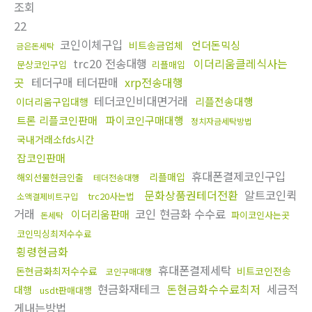
조회
22
코인이체구입
언더돈믹싱
비트송금업체
금은돈세탁
trc20 전송대행
이더리움클레식사는
문상코인구입
리플매입
곳
테더구매 테더판매
xrp전송대행
테더코인비대면거래
리플전송대행
이더리움구입대행
트론 리플코인판매
파이코인구매대행
정치자금세탁방법
국내거래소fds시간
잡코인판매
휴대폰결제코인구입
리플매입
해외선물현금인출
테더전송대행
문화상품권테더전환
알트코인퀵
trc20사는법
소액결제비트구입
거래
코인 현금화 수수료
이더리움판매
파이코인사는곳
돈세탁
코인믹싱최저수수료
횡령현금화
휴대폰결제세탁
돈현금화최저수수료
비트코인전송
코인구매대행
현금화재테크
돈현금화수수료최저
세금적
대행
usdt판매대행
게내는방법