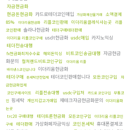
자금현금화
현금돈현금화
카드로테더코인매입
소액결제
가상화폐선물거래
85%
리플코인판매
이더리움클레식사는곳
리플
이더리움현금화
솔라나현금화
코인판매
테더구매테더판매
usdt현금화
usdc매입
카지노믹싱
이더리움 리플코인구매
테더전송대행
비트코인송금대행
자금현금
fx현금화최저수수료
해외돈믹싱
화문의
컬쳐랜드비트코인구입
이더리움 리플
이더리움현금화
바이낸스코인삽니다
테더구매
테더코인판매합니다
모든코인구입
자
돈세탁안전업체
금현금화업체
리플전송대행
usdc구입처
코인구매사이트
무통코
카드로 코인구입
핑세탁
재테크자금현금화문의
개인지갑고가매입
인
이더리움파
는곳
테더트론현금화
trc20 구매대행
모든코인구입
이더리움 리플코인
가상화폐자금믹싱
코인돈세탁
휴대폰결제코
테더판매
구매