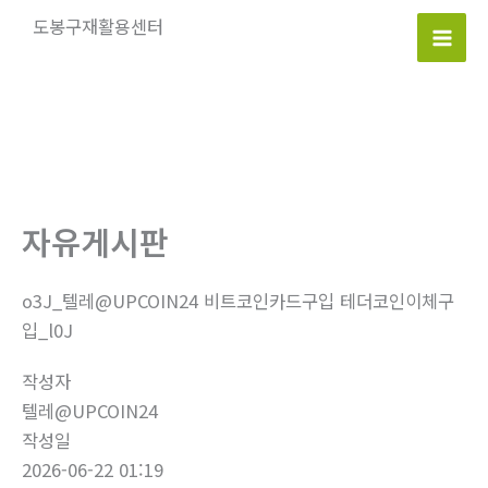
콘
도봉구재활용센터
텐
Mai
츠
로
Men
건
너
뛰
기
자유게시판
o3J_텔레@UPCOIN24 비트코인카드구입 테더코인이체구
입_l0J
작성자
텔레@UPCOIN24
작성일
2026-06-22 01:19