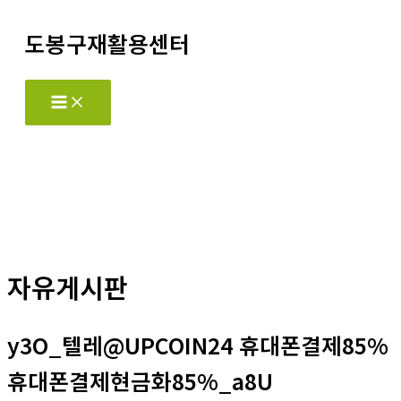
콘
도봉구재활용센터
텐
츠
로
Main
Menu
건
너
뛰
기
자유게시판
y3O_텔레@UPCOIN24 휴대폰결제85%
휴대폰결제현금화85%_a8U