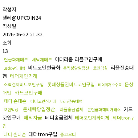
작성자
텔레@UPCOIN24
작성일
2026-06-22 21:32
조회
13
이더리움 리플코인구매
현금화재테크
세탁재테크
비트코인현금화
리플전송대
돈믹싱당일정산
코인믹싱
usdc구입대행
행
테더개인거래
롯데상품권비트코인구입
문상
소액결제비트코인구입
테더최저수수료
카드코인구매
매입
테더 손대손
테더코인직거래
tron전송대행
돈세탁당일정산
카드
리플송금업체
코인믹싱
돈현금화해외거래소
코인구매
해외자금
테더송금업체
테더코인계좌이체
테더tron구
입
테더tron구입
테더 손대손
중고오다