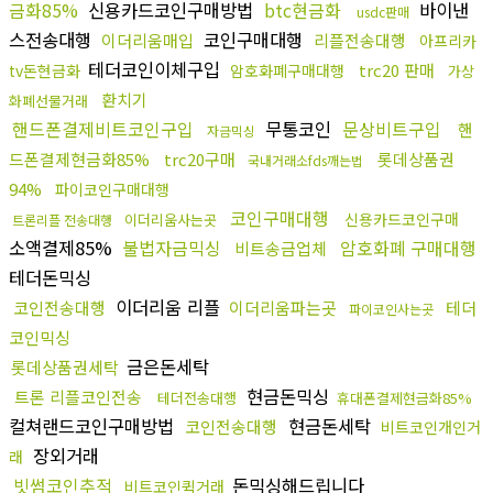
금화85%
신용카드코인구매방법
btc현금화
바이낸
usdc판매
스전송대행
코인구매대행
이더리움매입
리플전송대행
아프리카
테더코인이체구입
trc20 판매
tv돈현금화
암호화폐구매대행
가상
환치기
화폐선물거래
핸드폰결제비트코인구입
무통코인
문상비트구입
핸
자금믹싱
드폰결제현금화85%
trc20구매
롯데상품권
국내거래소fds깨는법
94%
파이코인구매대행
코인구매대행
신용카드코인구매
이더리움사는곳
트론리플 전송대행
소액결제85%
불법자금믹싱
암호화폐 구매대행
비트송금업체
테더돈믹싱
이더리움 리플
코인전송대행
이더리움파는곳
테더
파이코인사는곳
코인믹싱
금은돈세탁
롯데상품권세탁
현금돈믹싱
트론 리플코인전송
테더전송대행
휴대폰결제현금화85%
컬쳐랜드코인구매방법
현금돈세탁
코인전송대행
비트코인개인거
장외거래
래
빗썸코인추적
돈믹싱해드립니다
비트코인퀵거래