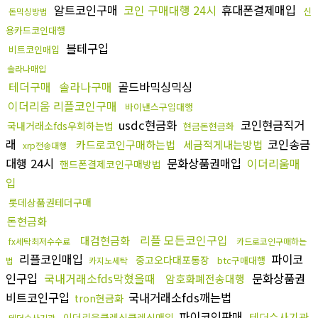
알트코인구매
코인 구매대행 24시
휴대폰결제매입
신
돈믹싱방법
용카드코인대행
블테구입
비트코인매입
솔라나매입
테더구매
솔라나구매
골드바믹싱믹싱
이더리움 리플코인구매
바이낸스구입대행
usdc현금화
코인현금직거
국내거래소fds우회하는법
현금돈현금화
래
코인송금
카드로코인구매하는법
세금적게내는방법
xrp전송대행
대행 24시
문화상품권매입
이더리움매
핸드폰결제코인구매방법
입
롯데상품권테더구매
돈현금화
리플 모든코인구입
대검현금화
fx세탁최저수수료
카드로코인구매하는
리플코인매입
파이코
중고오다대포통장
btc구매대행
법
카지노세탁
인구입
국내거래소fds막혔을때
문화상품권
암호화폐전송대행
비트코인구입
국내거래소fds깨는법
tron현금화
파이코인판매
테더수사기관
이더리움클레식클레식매입
테더수사기관