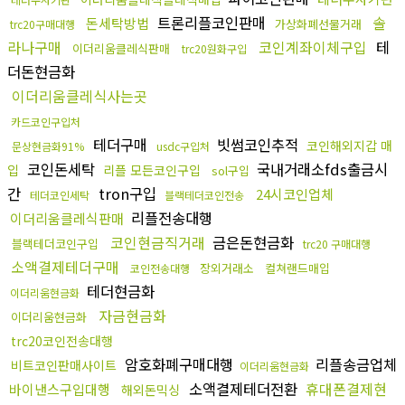
트론리플코인판매
솔
돈세탁방법
가상화폐선물거래
trc20구매대행
라나구매
코인계좌이체구입
테
이더리움클레식판매
trc20원화구입
더돈현금화
이더리움클레식사는곳
카드코인구입처
테더구매
빗썸코인추적
코인해외지갑 매
문상현금화91%
usdc구입처
코인돈세탁
국내거래소fds출금시
입
리플 모든코인구입
sol구입
간
tron구입
24시코인업체
테더코인세탁
블랙테더코인전송
리플전송대행
이더리움클레식판매
코인현금직거래
금은돈현금화
블랙테더코인구입
trc20 구매대행
소액결제테더구매
장외거래소
컬쳐랜드매입
코인전송대행
테더현금화
이더리움현금화
자금현금화
이더리움현금화
trc20코인전송대행
암호화폐구매대행
리플송금업체
비트코인판매사이트
이더리움현금화
소액결제테더전환
휴대폰결제현
바이낸스구입대행
해외돈믹싱