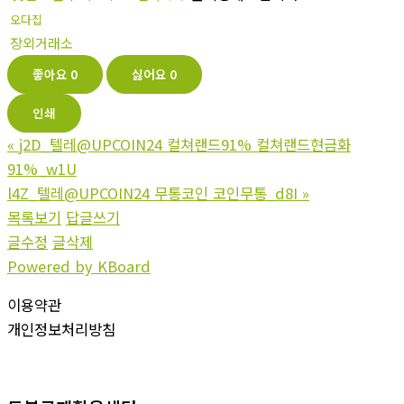
오다집
장외거래소
좋아요
0
싫어요
0
인쇄
«
j2D_텔레@UPCOIN24 컬쳐랜드91% 컬쳐랜드현금화
91%_w1U
l4Z_텔레@UPCOIN24 무통코인 코인무통_d8I
»
목록보기
답글쓰기
글수정
글삭제
Powered by KBoard
이용약관
개인정보처리방침