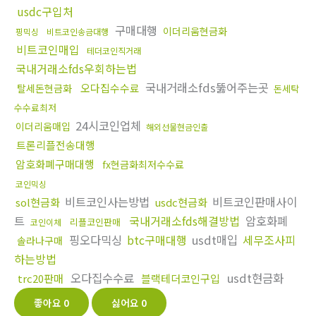
usdc구입처
구매대행
이더리움현금화
핑믹싱
비트코인송금대행
비트코인매입
테더코인직거래
국내거래소fds우회하는법
국내거래소fds뚫어주는곳
오다집수수료
탈세돈현금화
돈세탁
수수료최저
24시코인업체
이더리움매입
해외선물현금인출
트론리플전송대행
암호화폐구매대행
fx현금화최저수수료
코인믹싱
비트코인사는방법
비트코인판매사이
sol현금화
usdc현금화
트
국내거래소fds해결방법
암호화폐
리플코인판매
코인이체
핑오다믹싱
btc구매대행
usdt매입
세무조사피
솔라나구매
하는방법
오다집수수료
usdt현금화
trc20판매
블랙테더코인구입
좋아요
0
싫어요
0