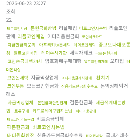
2026-06-23 23:27
조회
22
리플매입
리플코인
돈현금화방법
비트코인사는법
비트코인믹싱
판매
리플코인매입
이더리움현금화
코인체크카드
중고오다대포통
자금현금화문의
아프리카tv돈세탁
테더코인세탁
장
세탁재테크
테더수사기관
알트코인매입
금은돈현금화
암호화폐구매대행
오다집
코인송금대행24시
테
알트코인퀵거래
더돈믹싱
자금믹싱업체
환치기
코인돈세탁
이더리움클레식판매
모든코인현금화
돈믹싱해외거
코인무통
신용카드현금화수수료
래소
검돈현금화
자금믹싱업체
세금적게내는방
돈현금화안전업체
법
카드로테더구입하는법
트론구매
이더리움판매
비트송금업체
비트코인카드구입
핑돈현금화
비트코인사는법
태더원화환전
신용카드현금화수수료
국내거래소
테더돈세탁