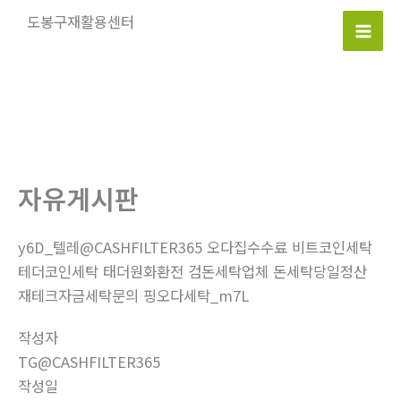
콘
도봉구재활용센터
텐
Mai
츠
로
Men
건
너
뛰
기
자유게시판
y6D_텔레@CASHFILTER365 오다집수수료 비트코인세탁
테더코인세탁 태더원화환전 검돈세탁업체 돈세탁당일정산
재테크자금세탁문의 핑오다세탁_m7L
작성자
TG@CASHFILTER365
작성일