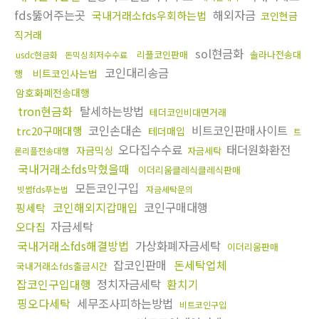
fds뚫어주는곳
해외자금
국내거래소fds우회하는법
코인현금
직거래
sol현금화
리플코인판매
솔라나전송대
usdc현금화
돈믹싱최저수수료
코인대리송금
비트코인사는법
행
암호화폐전송대행
tron현금화
탈세하는방법
테더코인비대면거래
코인손대손
비트코인판매사이트
trc20구매대행
테더매입
트
오다집수수료
태더원화환전
자금믹싱
자금세탁
론리플전송대행
국내거래소fds막혔을때
이더리움클레식클레식판매
모든코인구입
빗썸fds푸는법
자금세탁문의
코인해외지갑매입
코인구매대행
핑세탁
자금세탁
오다집
국내거래소fds해결방법
가상화폐자금세탁
이더리움판매
잡코인판매
돈세탁업체
국내거래소fds출금시간
잡코인구입대행
정치자금세탁
환치기
핑오다세탁
세무조사피하는방법
비트코인구입