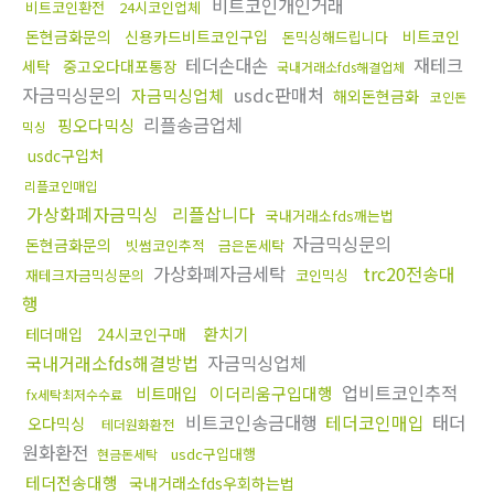
비트코인개인거래
비트코인환전
24시코인업체
돈현금화문의
신용카드비트코인구입
비트코인
돈믹싱해드립니다
테더손대손
재테크
세탁
중고오다대포통장
국내거래소fds해결업체
자금믹싱문의
usdc판매처
자금믹싱업체
해외돈현금화
코인돈
리플송금업체
핑오다믹싱
믹싱
usdc구입처
리플코인매입
가상화폐자금믹싱
리플삽니다
국내거래소fds깨는법
자금믹싱문의
돈현금화문의
빗썸코인추적
금은돈세탁
가상화폐자금세탁
trc20전송대
재테크자금믹싱문의
코인믹싱
행
환치기
테더매입
24시코인구매
국내거래소fds해결방법
자금믹싱업체
업비트코인추적
비트매입
이더리움구입대행
fx세탁최저수수료
비트코인송금대행
테더코인매입
태더
오다믹싱
테더원화환전
원화환전
usdc구입대행
현금돈세탁
테더전송대행
국내거래소fds우회하는법