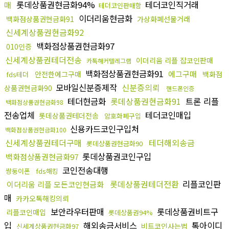
롯데상품권현금화94%
테더코인직거래
매
테더코인판매함
이더리움현금화
백화점상품권현금화91
가상화폐선물거래
신세계상품권현금화92
백화점상품권현금화97
010인증
신세계상품권테더전송
이더리움 리플 잡코인판매
카톡해커텔레그램
백화점상품권현금화91
에그구매
안전한에그구매
백화점
fds테더
모바일신분증제작
신분증의뢰
상품권현금화90
핸드폰인증
테더현금화
롯데상품권현금화91
트론 리플
백화점상품권현금화98
전송업체
테더코인매입
롯데상품권테더전송
암호화폐구입
신용카드코인구입처
백화점상품권현금화100
신세계상품권테더구매
테더해외송금
롯데상품권현금화90
롯데상품권코인구입
백화점상품권현금화97
코인전송대행
쌍둥이폰
fds해킹
롯데상품권테더전환
리플코인판
이더리움 리플 모든코인현금화
매
카카오톡해킹의뢰
보안라우터판매
롯데상품권비트구
리플코인매입
롯데상품권94%
입
해외송금서비스
톡아이디
비트코인사는법
신세계상품권현금화97