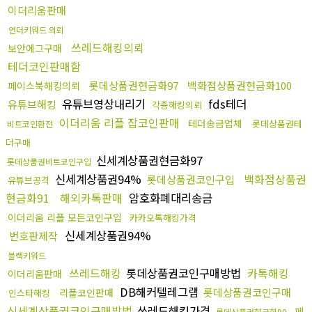
이더리움판매
언더키워드 의뢰
쓰레드해킹의뢰
보안에그구매
테더코인판매함
롯데상품권현금화97
백화점상품권현금화100
페이스북해킹의뢰
유튜브영상내리기
fds테더
유튜브해킹
각종해킹의뢰
이더리움 리플 잡코인판매
테더송금업체
롯데상품권테
비트코인환전
더구매
신세계상품권현금화97
롯데상품권비트코인구입
신세계상품권94%
백화점상품권
롯데상품권코인구입
유튜브공격
현금화91
해외카톡판매
암호화폐대리송금
이더리움 리플 모든코인구입
카카오톡해킹가격
신세계상품권94%
번호판제작
블랙키워드
쓰레드해킹
롯데상품권코인구매방법
카톡해킹
이더리움판매
DB해커텔레그램
롯데상품권코인구매
리플코인판매
인스타해킹
신세계상품권코인구매방법
쓰레드해킹가격
페
롯데상품권현금화90