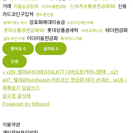
거래
신세계상품권현금화98
신용
리플송금업체
이더리움현금화
카드코인구입처
핸드폰인증
암호화폐대리송금
블랙키워드 광고
비트코인개인거래
롯데상품권현금화90
롯데상품권세탁
테더현금화
다바오머니상
이더리움현금화
알트코인구매
톡아이디거래
좋아요
0
싫어요
0
인쇄
«
v2N_텔레@KOREATALK77 다바오포커머니판매 _n2Y
a0T_텔레@fundwash 비트코인 현금화 테더 손대손 _w1B
»
목록보기
답글쓰기
글수정
글삭제
Powered by KBoard
이용약관
개인정보처리방침