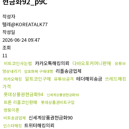
현금화92_p9C
작성자
텔레@KOREATALK77
작성일
2026-06-24 09:47
조회
11
카카오톡해킹의뢰
다바오포커머니판매
비트코인사는법
유튜브
리플송금업체
영상내리기
암호화폐 구매대행
알트코인구매
테더해외송금
쓰레드해킹
유튜브공격
카카오해킹
가격
롯데상품권현금화94
신세계상품권현금화98
트론 리플코인판매
롯데상품권비트구입
쌍둥이폰
신세계상품권현금화90
비트송금업체
트위터해킹의뢰
인스타해킹