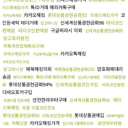
톡ID거래 해외카톡구매
이스북해킹가격
카카오해킹
롯데상품권현금화95
코
쓰레드해킹가격
카카오톡해킹
인돈세탁 테더거래
신세계상품권현금화96
테더코인
망고머니상
판매함
테더코인판매함
구글찌라시 의뢰
신세계상품권현금화95
망고포커환전
카톡계정업체톡ID구매
카카오톡해킹
쓰레드해킹가격
가상화폐선물거래
비트코인 카드구입
페북해킹의뢰
암호화폐대리
망고머니상
백화점상품권현금화100
송금
톡ID거래 해외카톡구매
이더리움현금
페이스북해킹
인스타그램해킹
롯데상품권현금화94%
신세계상품권코인구입
화
비트코인환전
다바오포커구입
안전한라우터구매
페이
신세계상품권현금화91
트론리플 전송대행
스북해킹
트론 리플코인전송
롯데상품권매입
롯데상품권현금화93
비트코인전송대행
DB해커텔레
카카오해킹가격
카톡인증
보안라우터판
인스타그램해킹의뢰
그램