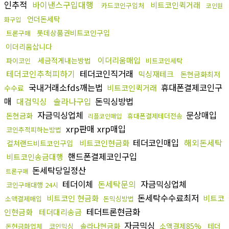
인추적
바이낸스구입대행
비트코인퀵거래
카드코인구입처
코인원
언더돈세탁
화구입
롯데상품권비트코인구입
트론구매
이더리움삽니다
이더리움매입
세금적게내는방법
파이코인
비트코인세탁
테더코인추척피하기
테더코인직거래
믹싱재테크
돈현금화최저
국내거래소fds깨는법
휴대폰결제코인구
비트코인퀵거래
수수료
매
대검믹싱
솔라나구입
돈믹싱방법
자금믹싱업체
문상매입
돈현금화
휴대폰결제테더전송
리플코인매입
xrp판매 xrp매입
코인추적피하는방법
테더코인매입
해외돈세탁
비트코인현금화
컬쳐랜드비트코인구입
핸드폰결제코인구입
비트코인송금대행
돈세탁당일정산
트론구매
테더이체
돈세탁문의
자금믹싱업체
코인구매대행 24시
돈세탁수수료최저
비트코인 현금화
비트코
소액결제매입
돈믹싱방법
테더트론현금화
인현금화
테더대리송금
자금믹싱
솔라나현금화
소액결제85%
테더
돈현금화업체
코인믹싱