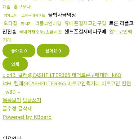
중고오다
매입
불법자금믹싱
이체코인
코인구매사이트
오다집
휴대폰결제코인구입
트론 리플코
리플코인매입
환치기
인전송
핸드폰결제테더구매
알트코인퀵
국내거래소fds송금시간
거래
좋아요
0
싫어요
0
인쇄
«
c4B_텔레@CASHFILTER365 테더트론구매대행_k6O
i4M_텔레@CASHFILTER365 비트코인퀵거래 비트코인 환전
_w8D
»
목록보기
답글쓰기
글수정
글삭제
Powered by KBoard
이용약관