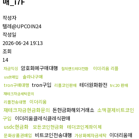
매_i7F
작성자
텔레@UPCOIN24
작성일
2026-06-24 19:13
조회
14
암호화폐구매대행
이더리움 리플
자금믹싱
컬쳐랜드테더전환
솔라나구매
usdt매입
tron구입
테더원화환전
tron구매대행
리플코인판매
trc20 판매
재테크자금세탁문의
이더리움
리플전송대행
재테크자금현금화문의
돈현금화해외거래소
소액결제비트코인
구입
이더리움클레식클레식판매
usdc현금화
모든코인현금화
테더코인계좌이체
비트코인전송대행
이더리움매
문화상품권매입
가상화폐자금세탁