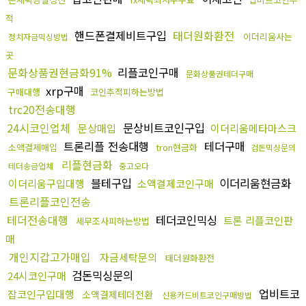
적
핸드폰결제비트구입
태더원화환전
이더리움사는
정치자금믹싱방법
곳
문화상품권현금화91%
리플코인구매
문화상품권테더구매
xrp구매
구매대행
코인추적피하는방법
trc20전송대행
24시코인업체
문상비트코인구입
문상매입
이더리움메타마스크
트론리플 전송대행
테더구매
소액결제매입
tron현금화
검돈믹싱문의
리플현금화
테더송금업체
중고오다
블테구입
이더리움현금화
이더리움구입대행
소액결제코인구매
트론리플코인전송
테더전송대행
테더코인믹싱
트론 리플코인판
세무조사피하는방법
매
개인지갑고가매입
자금세탁문의
태더원화환전
검돈믹싱문의
24시코인구매
업비트코
잡코인구입대행
소액결제테더전환
신용카드비트코인구매방법