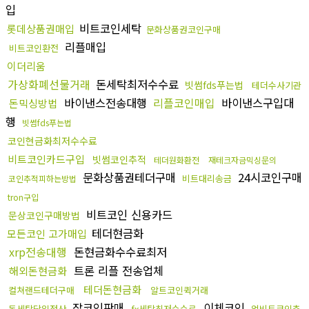
입
비트코인세탁
롯데상품권매입
문화상품권코인구매
리플매입
비트코인환전
이더리움
가상화폐선물거래
돈세탁최저수수료
빗썸fds푸는법
테더수사기관
바이낸스전송대행
리플코인매입
바이낸스구입대
돈믹싱방법
행
빗썸fds푸는법
코인현금화최저수수료
비트코인카드구입
빗썸코인추적
테더원화환전
재테크자금믹싱문의
문화상품권테더구매
24시코인구매
비트대리송금
코인추적피하는방법
tron구입
비트코인 신용카드
문상코인구매방법
테더현금화
모든코인 고가매입
xrp전송대행
돈현금화수수료최저
트론 리플 전송업체
해외돈현금화
테더돈현금화
컬쳐랜드테더구매
알트코인퀵거래
잡코인판매
이체코인
돈세탁당일정산
fx세탁최저수수료
업비트코인추