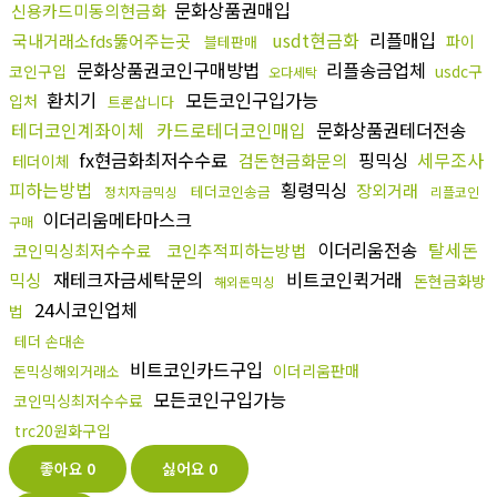
문화상품권매입
신용카드미동의현금화
usdt현금화
리플매입
국내거래소fds뚫어주는곳
파이
블테판매
문화상품권코인구매방법
리플송금업체
코인구입
usdc구
오다세탁
환치기
모든코인구입가능
입처
트론삽니다
테더코인계좌이체
카드로테더코인매입
문화상품권테더전송
fx현금화최저수수료
핑믹싱
세무조사
검돈현금화문의
테더이체
피하는방법
횡령믹싱
장외거래
테더코인송금
정치자금믹싱
리플코인
이더리움메타마스크
구매
이더리움전송
탈세돈
코인믹싱최저수수료
코인추적피하는방법
믹싱
재테크자금세탁문의
비트코인퀵거래
돈현금화방
해외돈믹싱
24시코인업체
법
테더 손대손
비트코인카드구입
이더리움판매
돈믹싱해외거래소
모든코인구입가능
코인믹싱최저수수료
trc20원화구입
좋아요
0
싫어요
0