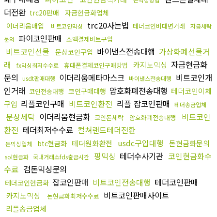
더전환
trc20판매
자금현금화업체
trc20사는법
이더리움매입
테더코인비대면거래
비트코인믹싱
자금세탁
파이코인판매
소액결제비트구입
문의
비트코인선물
바이낸스전송대행
가상화폐선물거
문상코인구입
래
자금현금화
카지노믹싱
휴대폰결제코인구매방법
fx믹싱최저수수료
문의
이더리움메타마스크
비트코인개
usdt판매대행
바이낸스전송대행
인거래
암호화폐전송대행
테더코인이체
코인구매대행
코인전송대행
리플코인구매
비트코인환전
리플 잡코인판매
구입
테더송금업체
문상세탁
이더리움현금화
비트코인
코인돈세탁
암호화폐전송대행
환전
테더최저수수료
컬쳐랜드테더전환
usdc구입대행
테더원화환전
돈현금화문의
btc현금화
돈믹싱업체
핑믹싱
테더수사기관
코인현금화수
sol현금화
국내거래소fds출금시간
수료
검돈믹싱문의
잡코인판매
비트코인전송대행
테더코인판매
테더코인현금화
비트코인판매사이트
카지노믹싱
돈현금화최저수수료
리플송금업체