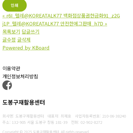
인쇄
«
r6I_텔레@KOREATALK77 백화점상품권현금화91_z2G
j1P_텔레@KOREATALK77 안전한에그판매_h7D
»
목록보기
답글쓰기
글수정
글삭제
Powered by KBoard
이용약관
개인정보처리방침
도봉구재활용센터
회사명: 도봉구재활용센터 대표자: 최재호
사업자등록번호: 210-06-38240
주소: 132-905 서울 도봉구 창동 181-39
전화: 02-902-8272
Copyright © 2025 도봉구재활용센터. All rights reserved.