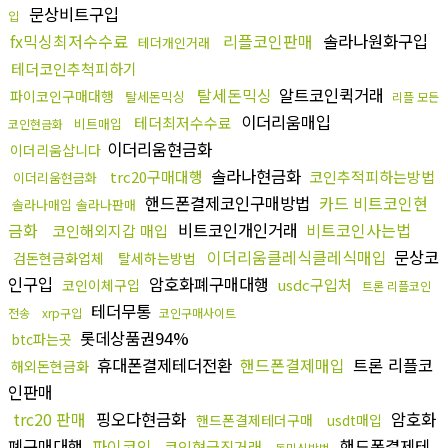
문상비트구입
입
fx믹싱최저수수료
리플코인판매
솔라나원화구입
테더개인거래
테더코인추척피하기
탈세돈믹싱
알트코인퀵거래
파이코인구매대행
탈세돈믹싱
리플 모든
이더리움매입
테더최저수수료
비트매입
코인현금화
이더리움현금화
이더리움삽니다
솔라나현금화
trc20구매대행
코인추적피하는방법
이더리움현금화
핸드폰결제코인구매방법
카드 비트코인현
솔라나매입 솔라나판매
금화
비트코인개인거래
비트코인사는법
코인해외지갑 매입
이더리움클레식클레식매입
문상코
검돈현금화업체
탈세하는방법
인구입
암호화폐구매대행
usdc구입처
코인이체구입
트론 리플코인
테더무통
전송
xrp구입
코인구매사이트
롯데상품권94%
btc파는곳
휴대폰결제테더전환
핸드폰결제매입
트론 리플코
해외돈현금화
인판매
trc20 판매
핑오다현금화
암호화
핸드폰결제테더구매
usdt매입
폐구매대행
파이코인
핸드폰결제테
코인현금직거래
돈믹싱방법