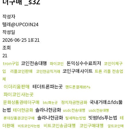
더구매 _s3Z
작성자
텔레@UPCOIN24
작성일
2026-06-25 18:21
조회
21
코인전송대행
돈믹싱수수료최저
tron구입
코인이체구
파이코인
코인구매사이트
입
리플코인판매
트론 리플 전송업
코인현금직거래
체
이더리움판매
테더트론파는곳
핸드폰결제85%
파이코인사는곳
국내거래소fds뚫
문화상품권테더구매
정치자금현금화
btc파는곳
는법
솔라나현금화
테더현금화
usdc전송대행
usdc전송대행
솔라나현금화
빗썸fds푸는법
테
롯데상품권코인구매
탈세하는방법
더판매
비트코인송금대행
코인구매대행
비트코인사는법
알트코인매