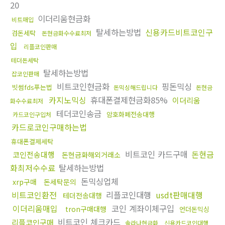
20
이더리움현금화
비트매입
탈세하는방법
신용카드비트코인구
검돈세탁
돈현금화수수료최저
입
리플코인판매
테더돈세탁
탈세하는방법
잡코인판매
비트코인현금화
핑돈믹싱
빗썸fds푸는법
돈믹싱해드립니다
돈현금
카지노믹싱
휴대폰결제현금화85%
이더리움
화수수료최저
테더코인송금
암호화폐전송대행
카드코인구입처
카드로코인구매하는법
휴대폰결제세탁
비트코인 카드구매
돈현금
코인전송대행
돈현금화해외거래소
화최저수수료
탈세하는방법
돈믹싱업체
xrp구매
돈세탁문의
비트코인환전
리플코인대행
usdt판매대행
테더전송대행
이더리움매입
코인 계좌이체구입
tron구매대행
언더돈믹싱
비트코인 체크카드
리플코인구매
솔라나현금화
신용카드코인대행