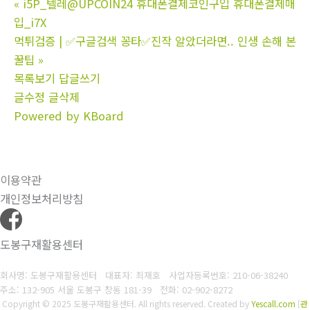
«
i5P_텔레@UPCOIN24 휴대폰결제코인구입 휴대폰결제매
입_i7X
먹튀검증 | ✅구글검색 꽁타✅진작 알았더라면.. 인생 손해 본
꿀팁
»
목록보기
답글쓰기
글수정
글삭제
Powered by KBoard
이용약관
개인정보처리방침
도봉구재활용센터
회사명: 도봉구재활용센터 대표자: 최재호
사업자등록번호: 210-06-38240
주소: 132-905 서울 도봉구 창동 181-39
전화: 02-902-8272
Copyright © 2025 도봉구재활용센터. All rights reserved.
Created by
Yescall.com
[
관