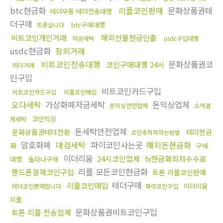
btc현금화
리플코인판매
문화상품권테
테더무통 테더전송대행
더구매
btc구매대행
트론삽니다
비트코인개인거래
해외선물현금인출
자금세탁
usdc구입대행
usdc현금화
장외거래
비트코인전송대행
문화상품권코
코인구매대행 24시
테더거래
인구입
비트코인카드구입
비트코인카드구입
리플코인매입
오다세탁
가상화폐자금세탁
돈믹싱업체
돈믹싱안전업체
소액결
코인믹싱
제세탁
돈세탁안전업체
문화상품권테더전환
테더현금
코인추적피하는방법
암호화폐
대검세탁
파이코인사는곳
해외돈현금화
화
구매
이더리움
24시코인업체
fx현금화최저수수료
대행
솔라나구매
리플 모든코인현금화
핸드폰결제코인구입
트론 리플코인판매
테더구매
리플코인매입
이더리움
테더코인판매합니다
파이코인구입
리플
문화상품권비트코인구입
트론 리플 전송업체