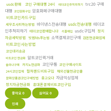
trc20 구매
usdc판매
코인 구매대행 24시
테더코인추척피하기
대행
암호화폐구매대행
코인원화구입
비트코인카드구입
바이낸스전송대행
usdc전송대행
테더코
세무조사피하는방법
인추척피하기
usdc구입처
정치
테더코인판매합니다
리플매입
소액결제코인구매
자금세탁방법
빗썸fds푸는법
검돈현금화업체
비트코인사는방법
코인대리송금
알트코인퀵거래
비트코인 현금화
코인무통
코인구매사이트
카지노현금화
솔라나구매
컬쳐랜드비트구입
해외선물현금인출
24시코인업체
자금믹싱업체
중고오다
문화상품권코인구매방법
정치자금현금화
휴대폰결제비트코인구입
좋아요
0
싫어요
0
인쇄