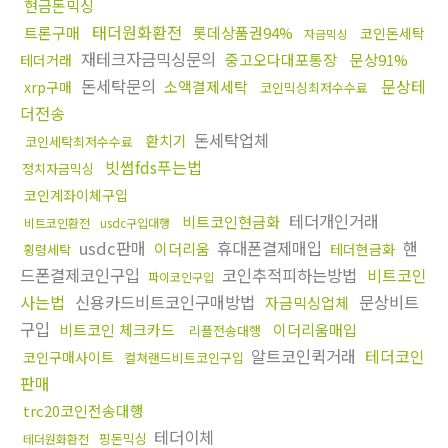
현금돈믹싱
태더원화환전
트론구매
롯데상품권94%
코인돈세탁
자금믹싱
재테크자금믹싱문의
중고오다대포통장
문상91%
테더거래
돈세탁문의
문상테
소액결제세탁
xrp구매
코인믹싱최저수수료
더전송
돈세탁업체
환치기
코인세탁최저수수료
빗썸fds푸는법
정치자금믹싱
코인계좌이체구입
테더개인거래
비트코인현금화
비트코인환전
usdc구입대행
usdc판매
휴대폰결제매입
핸
이더리움
테더현금화
횡령세탁
드폰결제코인구입
코인추적피하는방법
비트코인
파이코인구입
사는법
신용카드비트코인구매방법
문상비트
자금믹싱업체
구입
비트코인 체크카드
이더리움매입
리플전송대행
알트코인퀵거래
테더코인
코인구매사이트
컬쳐랜드비트코인구입
판매
trc20코인전송대행
테더이체
핑돈믹싱
테더원화환전