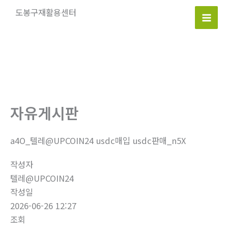
콘
도봉구재활용센터
텐
Mai
츠
로
Men
건
너
뛰
기
자유게시판
a4O_텔레@UPCOIN24 usdc매입 usdc판매_n5X
작성자
텔레@UPCOIN24
작성일
2026-06-26 12:27
조회