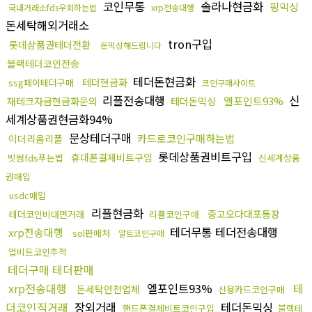
코인무통
솔라나현금화
핑믹싱
국내거래소fds우회하는법
xrp전송대행
돈세탁해외거래소
tron구입
롯데상품권테더전환
돈믹싱해드립니다
블랙테더코인전송
테더돈현금화
테더현금화
ssg페이테더구매
코인구매사이트
리플전송대행
신
엘포인트93%
재테크자금현금화문의
테더돈믹싱
세계상품권현금화94%
문상테더구매
카드로코인구매하는법
이더리움리플
롯데상품권비트구입
휴대폰결제비트구입
빗썸fds푸는법
신세계상품
권매입
usdc매입
리플현금화
중고오다대포통장
테더코인비대면거래
리플코인구매
테더무통 테더전송대행
xrp전송대행
sol판매처
알트코인구매
업비트코인추적
테더구매 테더판매
xrp전송대행
엘포인트93%
테
돈세탁안전업체
신용카드코인구매
더코인직거래
장외거래
테더돈믹싱
핸드폰결제비트코인구입
블랙테