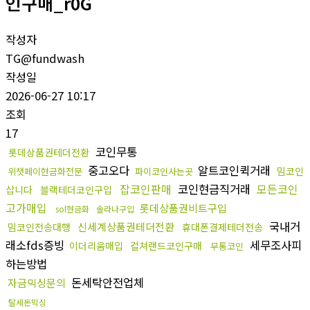
인구매_r0G
작성자
TG@fundwash
작성일
2026-06-27 10:17
조회
17
코인무통
롯데상품권테더전환
중고오다
알트코인퀵거래
밈코인
위챗페이현금화전문
파이코인사는곳
잡코인판매
코인현금직거래
모든코인
삽니다
블랙테더코인구입
고가매입
롯데상품권비트구입
sol현금화
솔라나구입
국내거
신세계상품권테더전환
밈코인전송대행
휴대폰결제테더전송
래소fds증빙
세무조사피
이더리움매입
컬쳐랜드코인구매
무통코인
하는방법
돈세탁안전업체
자금믹싱문의
탈세돈믹싱