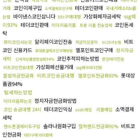
코인이체구입
테더코인판매
거래
국내거래소fds뚫
소액결제코인구매
바이낸스코인삽니다
가상화폐자금세탁
ssg페
는법
btc구매대행
이93%
테더코인판매
코인돈세
이더리움리플
트론 리플 전송업체
탁
알리페이코인전송
비트
파이코인사는곳
자금믹싱문의
trc20사는법
코인 신용카드
엘포인트코인구매
정치자금
휴대폰결제코인구매방법
코인추적피하는방법
세탁
문상테더전송
신세계상품권현금화94%
가상화폐선물거래
비트코인전송대행
ssg페이테더전환
비트코인송금대행
롯데상
불법자금현금화
엘포인트현금화93%
품권94%
탈세하는방법
정치자금현금화방법
이더리움파는곳
테더코인믹싱
소액결제
코인 송금대행 24시
리플매입
usdc매입
세탁
솔라나원화구입
비트코
컬쳐랜드현금화91%
핸드폰결제비트구입
인현금화
테더구매 테더판매