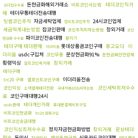
돈현금화해외거래소
테더코인직거
비트코인사는법
오다집수수료
래
테더무통테더전송대행
빗썸코인추적
자금세탁업체
24시코인업체
업비트코인추적
세금적게내는방법
잡코인판매
장외거래
코인추적피하는방법
코인
파이코인전송대행
환치기
현금화 수수료
테더구매 테더판매
롯데상품권코인구매
중고오다
이
이더리움
더리움
usdc구입처
문상현금화91%
코인무통
돈현금화안전업체
횡령믹싱
장외거래
알트코인퀵거래
테더구매
이더리움전송
trc20 구매
엘포인트코인구매
코인세탁최저수수
코인믹싱
소액결제테더전환
국내거래소fds피하는법
료
코인구매대행24시
테더개인거래
usdc판매
휴대폰결제비트구입
비트코인현금화
trc20 원화구입
비트코인송금대행
코인믹싱최저수수료
정치자금현금화방법
장외거래
문상테더
전송
돈믹싱
신용카드코인대행
해외돈현금화
자금믹싱
테더개인