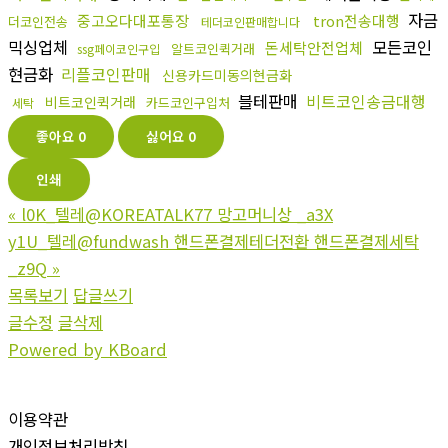
자금
중고오다대포통장
tron전송대행
더코인전송
테더코인판매합니다
믹싱업체
모든코인
돈세탁안전업체
알트코인퀵거래
ssg페이코인구입
현금화
리플코인판매
신용카드미동의현금화
블테판매
비트코인송금대행
비트코인퀵거래
카드코인구입처
세탁
좋아요
0
싫어요
0
인쇄
«
l0K_텔레@KOREATALK77 망고머니상 _a3X
y1U_텔레@fundwash 핸드폰결제테더전환 핸드폰결제세탁
_z9Q
»
목록보기
답글쓰기
글수정
글삭제
Powered by KBoard
이용약관
개인정보처리방침