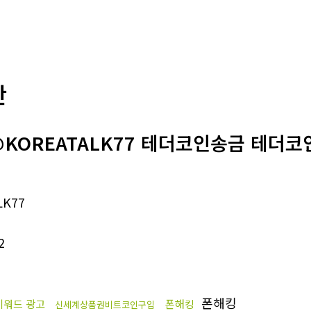
판
@KOREATALK77 테더코인송금 테더코
K77
2
폰해킹
키워드 광고
폰해킹
신세계상품권비트코인구입