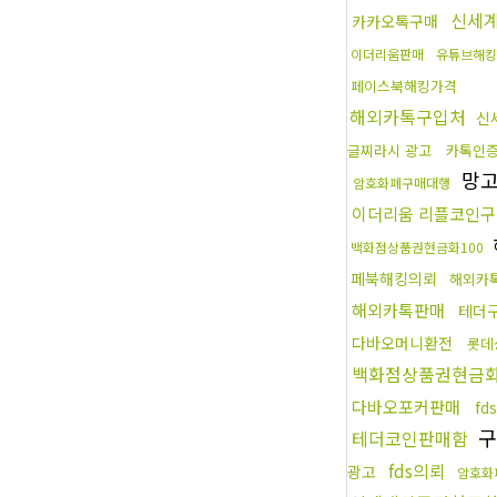
신세계
카카오톡구매
이더리움판매
유튜브해킹
페이스북해킹가격
해외카톡구입처
신
글찌라시 광고
카톡인
망
암호화폐구매대행
이더리움 리플코인구
백화점상품권현금화100
페북해킹의뢰
해외카
해외카톡판매
테더
다바오머니환전
롯데
백화점상품권현금화
다바오포커판매
fd
구
테더코인판매함
fds의뢰
광고
암호화