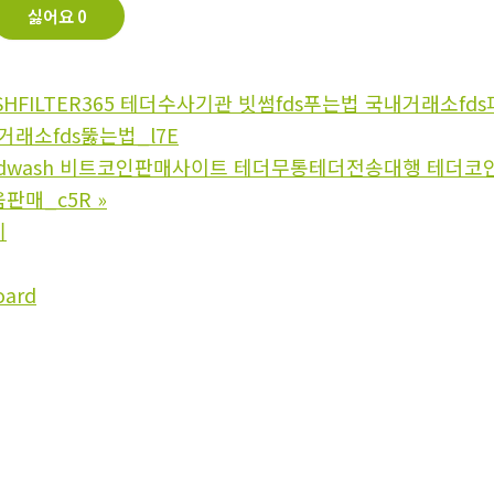
싫어요
0
SHFILTER365 테더수사기관 빗썸fds푸는법 국내거래소
거래소fds뚫는법_l7E
ndwash 비트코인판매사이트 테더무통테더전송대행 테더
판매_c5R
»
기
oard