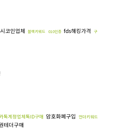
4시코인업체
fds해킹가격
블랙키워드
010인증
구
킹
암호화폐구입
카톡계정업체톡ID구매
언더키워드
권테더구매