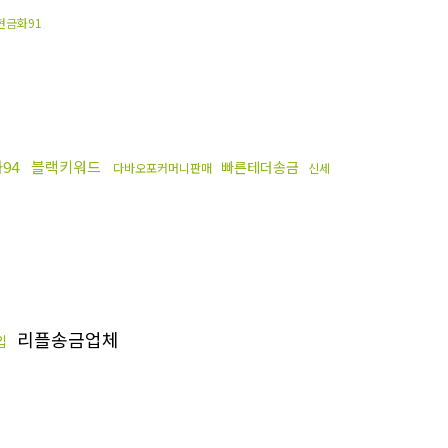
현금화91
94
블랙키워드
빠른테더송금
다바오포커머니판매
신세
리플송금업체
입