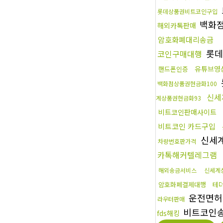
롯데상품권비트코인구입
백화
해외카톡판매
암호화폐대리송금
롯데
코인구매대행
유튜브영
핸드폰인증
백화점상품권현금화100
신세
계상품권현금화93
비트코인판매사이트
비트코인 카드구입
신세
차량번호판가격
카톡해커텔레그램
해외송금서비스
신세계
암호화폐결제대행
테
운전면허
라우터판매
비트코인
fds해킹