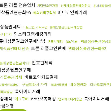
트론 리플 전송업체
차량번호판가격
신세계상품권테더전송
신세계상품권
점상품권현금화95
비트코인퀵거래
해외카톡구입처
상품권세탁
비트코인 카드구입
롯데상품권코인구매방법
인스타그램해킹의뢰
상내리기
롯데상품권코인구매방법
fds의뢰
백화점상품권현금화
유튜브해킹
트론 리플코인판매
계상품권테더전송
백화점상품권현금화92
번호판제작
롯데상품권현금화93
계상품권코인구매
비트코인카드결제
리플송금업체
구글찌라시 가격
테더현금화
다바오포커구
상품권현금화92
해외카톡생성
톡아이디거래
더해외송금
증제작
카카오톡해킹
톡아이디거래
에그구매
암호화폐대리송금
송금대행