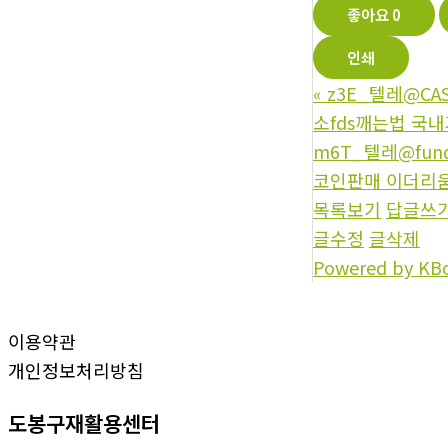
좋아요
0
인쇄
«
z3E_텔레@CA
소fds깨는법 국내
m6T_텔레@fu
코인판매 이더리움
목록보기
답글쓰
글수정
글삭제
Powered by KB
이용약관
개인정보처리방침
도봉구재활용센터