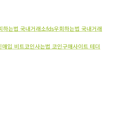
fds피하는법 국내거래소fds우회하는법 국내거래
코인매입 비트코인사는법 코인구매사이트 테더