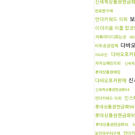
신세계상품권현금화
번호판구매
보
언더키워드 의뢰
이더리움 리플 잡
카톡아이디파는곳
테
다바
비트송금업체
다바오포커
fds코인
카카오해킹의뢰
신세계
롯데상품권매입
신
다바오포커판매
신세계상품권현금화94
인스
언더키워드 의뢰
롯데상품권현금화94
롯데상품권현금화9
롯데상품권현금화91
언더키
보안라우터구매