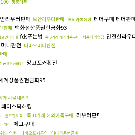
100
쌍둥이폰
안라우터판매
테더구매 테더판
보안라우터판매
해외카톡생성
백화점상품권현금화93
코인판매
fds푸는법
안전한라우
빠른테더송금
더코인직거래
톡ID거래 해외카톡구매
오머니환전
다바오머니환전
판매
망고포커환전
상품권현금화94
세계상품권현금화95
타게시물내리기
페이스북해킹
라우터판매
5
톡ID거래 해외카톡구매
번호판제작
에그구매
fds해킹
워드 의뢰
다바오포커구입
이더리움현금화