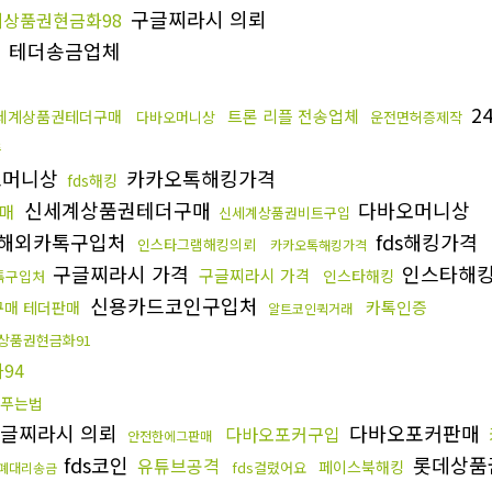
구글찌라시 의뢰
상품권현금화98
테더송금업체
2
트론 리플 전송업체
세계상품권테더구매
다바오머니상
운전면허증제작
증
고머니상
카카오톡해킹가격
fds해킹
신세계상품권테더구매
다바오머니상
매
신세계상품권비트구입
해외카톡구입처
fds해킹가격
인스타그램해킹의뢰
카카오톡해킹가격
구글찌라시 가격
인스타해
구글찌라시 가격
인스타해킹
톡구입처
신용카드코인구입처
카톡인증
구매 테더판매
알트코인퀵거래
상품권현금화91
94
s푸는법
글찌라시 의뢰
다바오포커판매
다바오포커구입
안전한에그판매
fds코인
롯데상품
유튜브공격
페이스북해킹
fds걸렸어요
폐대리송금