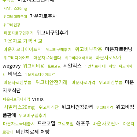
시알리스20mg
마운자로주사
위고비대리구매
위고비건강
위고비구입후기
마운자로구입후기
마운자로 가격 비교
위고비부작용
마운자로런닝
마운자로다이어트약
위고비구매후기
마운자로약가
마운자로삭센다
위고비다이어트
위고비다이어트약
wegovy
시알리스
위고비비용
프로코밀
비만치료제 대리처방
위고비처
비닉스
방
마운자로다이어트약
위고비안전거래
마운
마운자로심부름
마운자로가격
위고비심부름
자로식단
vinix
마운자로국내가격
시알리스20mg
위고비건강관리
위고비정
위고비식단
위고비가격
품판매
위고비구입후기
프로코밀
해포쿠
마운자로판매
마운자로국내출시
프로코밀
마운자
비만치료제 처방
로판매