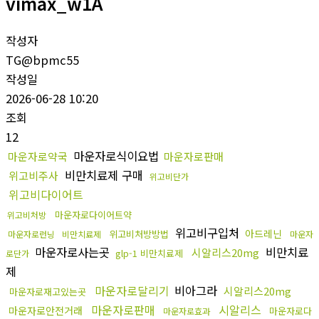
vimax_w1A
작성자
TG@bpmc55
작성일
2026-06-28 10:20
조회
12
마운자로식이요법
마운자로약국
마운자로판매
비만치료제 구매
위고비주사
위고비단가
위고비다이어트
마운자로다이어트약
위고비처방
위고비구입처
아드레닌
위고비처방방법
마운자로런닝
비만치료제
마운자
마운자로사는곳
비만치료
시알리스20mg
glp-1 비만치료제
로단가
제
마운자로달리기
비아그라
시알리스20mg
마운자로재고있는곳
마운자로판매
시알리스
마운자로안전거래
마운자로다
마운자로효과