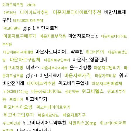
vinix
이어트약추천
마운자로다이어트약추천
비만치료제
다이어트약추천
아드레닌
구입
비만치료제 대리구매
glp-1 비만치료제
위고비런닝
마운자로파는곳
마운자로구매후기
마운자로부작용
마운자로다이어트
부작용
마운자로다이어트약추천
위고비약가
비만치료제 구매대행
마운자로성인
마운자로구입처
마운자로정품판매
병
마운자로구입후기
비맥스
울트라킹콩
위고비처방
마운자로달리기
마
마운자로다이어트
glp-1 비만치료제
마운자로가격
위고
운자로심부름
마운자로비용
비안전거래
위고비직구업체
다이어트약추천
마운자로판매업체
위고비헬스
마운자로다이어트
위고비부작
성인약국
비아그라100mg
위고비약가
용
프릴리지
위고비식이요법
위고비다이어트후기
위고비구입후기
마운자로직구
마운자로당뇨
위고비다이어트약추천
시알리스20mg
위고비다이어트
위고비건강
마운자로안전거래
부작용