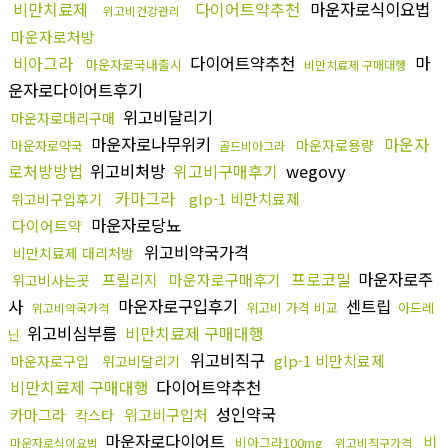
비만치료제
다이어트약추천
마운자로식이요법
위고비건강관리
마운자로처방
비아그라
다이어트약추천
마
마운자로국내출시
비만치료제 구매대행
운자로다이어트후기
위고비달리기
마운자로대리구매
마운자로나무위키
마운자
마운자로용량
마운자로약국
골드비아그라
로처방방법
위고비처방
위고비구매후기
wegovy
카마그라
glp-1 비만치료제
위고비구입후기
마운자로당뇨
다이어트약
위고비약국가격
비만치료제 대리처방
프로코밀
마운자로주
프릴리지
마운자로구매후기
위고비사는곳
사
마운자로구입후기
센트립
위고비 가격 비교
아드레
위고비약국가격
위고비심부름
비만치료제 구매대행
닌
위고비직구
glp-1 비만치료제
마운자로구입
위고비달리기
비만치료제 구매대행
다이어트약추천
성인약국
카마그라
위고비구입처
칵스타
마운자로다이어트
비
비아그라100mg
마운자로식이요법
위고비직구가격