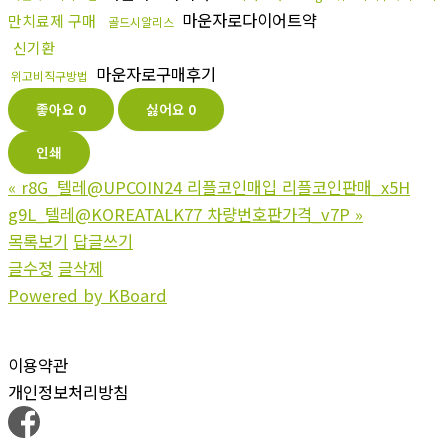
마운자로다이어트약
만치료제 구매
골드시알리스
신기환
마운자로구매후기
위고비직구방법
좋아요
0
싫어요
0
인쇄
«
r8G_텔레@UPCOIN24 리플코인매입 리플코인판매_x5H
g9L_텔레@KOREATALK77 차량번호판가격_v7P
»
목록보기
답글쓰기
글수정
글삭제
Powered by KBoard
이용약관
개인정보처리방침