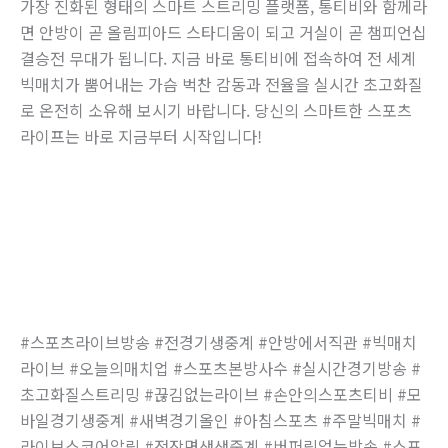
가장 진화된 형태의 스마트 스트리밍 플랫폼, 통티비와 함께라
면 안방이 곧 올림피아드 스타디움이 되고 거실이 곧 챔피언십
결승전 무대가 됩니다. 지금 바로 통티비에 접속하여 전 세계
빅매치가 뿜어내는 가슴 벅찬 감동과 전율을 실시간 초고화질
로 온전히 소유해 보시기 바랍니다. 당신의 스마트한 스포츠
라이프는 바로 지금부터 시작입니다!
#스포츠라이브방송 #전경기생중계 #안방에서직관 #빅매치
라이브 #오늘의매치업 #스포츠본방사수 #실시간경기방송 #
초고화질스트리밍 #끊김없는라이브 #손안의스포츠티비 #모
바일경기생중계 #새벽경기올인 #아침스포츠 #주말빅매치 #
라이브스코어알림 #전장면생생중계 #버퍼링없는방송 #스포