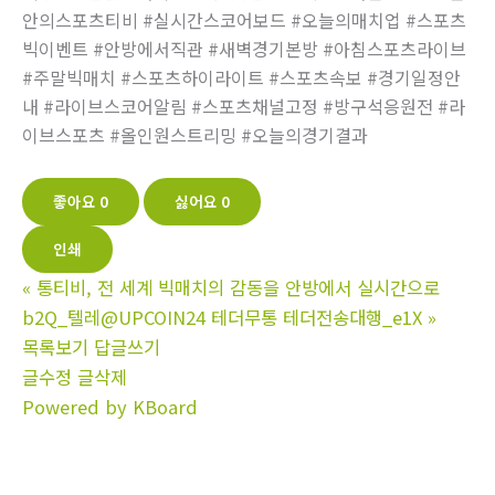
안의스포츠티비 #실시간스코어보드 #오늘의매치업 #스포츠
빅이벤트 #안방에서직관 #새벽경기본방 #아침스포츠라이브
#주말빅매치 #스포츠하이라이트 #스포츠속보 #경기일정안
내 #라이브스코어알림 #스포츠채널고정 #방구석응원전 #라
이브스포츠 #올인원스트리밍 #오늘의경기결과
좋아요
0
싫어요
0
인쇄
«
통티비, 전 세계 빅매치의 감동을 안방에서 실시간으로
b2Q_텔레@UPCOIN24 테더무통 테더전송대행_e1X
»
목록보기
답글쓰기
글수정
글삭제
Powered by KBoard