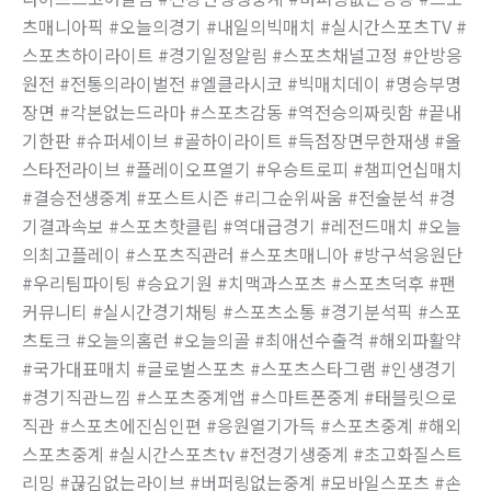
츠매니아픽 #오늘의경기 #내일의빅매치 #실시간스포츠TV #
스포츠하이라이트 #경기일정알림 #스포츠채널고정 #안방응
원전 #전통의라이벌전 #엘클라시코 #빅매치데이 #명승부명
장면 #각본없는드라마 #스포츠감동 #역전승의짜릿함 #끝내
기한판 #슈퍼세이브 #골하이라이트 #득점장면무한재생 #올
스타전라이브 #플레이오프열기 #우승트로피 #챔피언십매치
#결승전생중계 #포스트시즌 #리그순위싸움 #전술분석 #경
기결과속보 #스포츠핫클립 #역대급경기 #레전드매치 #오늘
의최고플레이 #스포츠직관러 #스포츠매니아 #방구석응원단
#우리팀파이팅 #승요기원 #치맥과스포츠 #스포츠덕후 #팬
커뮤니티 #실시간경기채팅 #스포츠소통 #경기분석픽 #스포
츠토크 #오늘의홈런 #오늘의골 #최애선수출격 #해외파활약
#국가대표매치 #글로벌스포츠 #스포츠스타그램 #인생경기
#경기직관느낌 #스포츠중계앱 #스마트폰중계 #태블릿으로
직관 #스포츠에진심인편 #응원열기가득 #스포츠중계 #해외
스포츠중계 #실시간스포츠tv #전경기생중계 #초고화질스트
리밍 #끊김없는라이브 #버퍼링없는중계 #모바일스포츠 #손