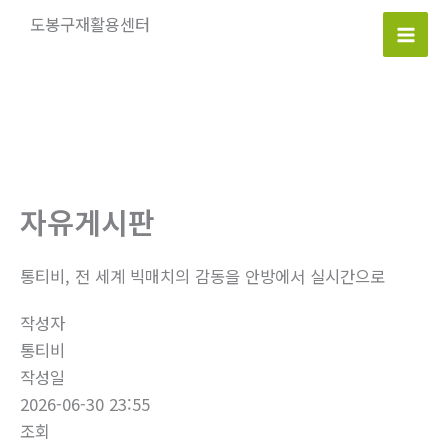
콘
도봉구재활용센터
텐
Mai
츠
로
Men
건
너
뛰
기
자유게시판
통티비, 전 세계 빅매치의 감동을 안방에서 실시간으로
작성자
통티비
작성일
2026-06-30 23:55
조회