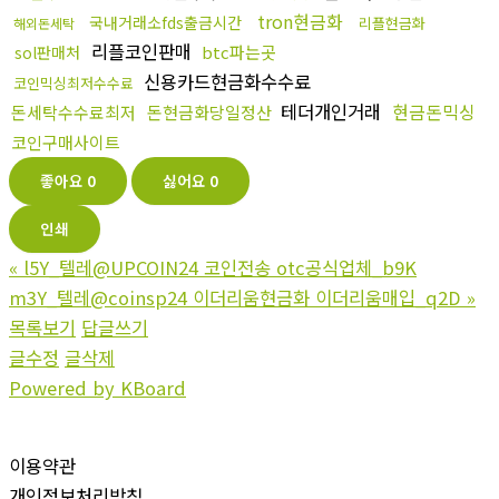
tron현금화
국내거래소fds출금시간
리플현금화
해외돈세탁
리플코인판매
btc파는곳
sol판매처
신용카드현금화수수료
코인믹싱최저수수료
테더개인거래
현금돈믹싱
돈세탁수수료최저
돈현금화당일정산
코인구매사이트
좋아요
0
싫어요
0
인쇄
«
l5Y_텔레@UPCOIN24 코인전송 otc공식업체_b9K
m3Y_텔레@coinsp24 이더리움현금화 이더리움매입_q2D
»
목록보기
답글쓰기
글수정
글삭제
Powered by KBoard
이용약관
개인정보처리방침