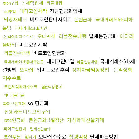
돈세탁업체
리플매입
tron구입
테더코인세탁
자금현금화업체
sol구입
믹싱재테크
비트코인판매사이트
돈현금화
국내거래소fds피하
는법
국내거래소fds시간
리플전송대행
탈세돈현금화
이더리
오다믹싱
돈믹싱최저수수료
움매입
비트코인세탁
비트코인현금화
리플전송대행
테더코인매입
국내거래소fds해
국내거래소fds뚫어주는곳
리플전송대행
결방법
오다집
업비트코인추적
정치자금믹싱방법
돈믹싱최
저수수료
코인세탁최저수수료
검돈믹싱문의
이더리움리플
sol현금화
파이코인판매
신용카드비트코인구입
가상화폐선물거래
btc현금화
돈현금화당일정산
파이코인판매
탈세돈현금화
오다집수수료
횡령믹싱
탈세하는방법
코인무통
환치기