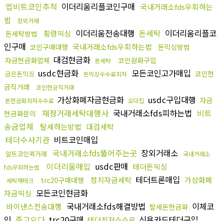
업비트코인추적
이더리움리플코인구매
국내거래소fds우회하는
법
장외거래
이더리움전송대행
돈세탁
이더리움리플코
횡령믹싱
돈세탁방법
인구매
국내거래소fds우회하는법
코인구매대행
돈믹싱방법
대검현금화
자금현금화업체
코인원화구입
돈세탁
usdc현금화
모든코인고가매입
코인현
금은돈믹싱
돈믹싱수수료최저
금직거래
코인현금직거래
가상화폐자금현금화
usdc구입대행
자금
돈현금화최저수수료
오다집
재정거래세탁대행사
국내거래소fds피하는법
비트
현금화문의
송금업체
탈세하는방법
대검세탁
테더수사기관
비트코인매입
국내거래소fds뚫어주는곳
장외거래소
알트코인퀵거래
국내거래소
이더리움매입
usdc판매
테더돈믹싱
fds우회하는법
테더트론매입
정치자금세탁
가상화폐
trc20구매대행
세탁재테크
모든코인현금화
자금믹싱
국내거래소fds해결방법
이체코
바이낸스전송대행
탈세돈현금화
인
중고오다
trc20구매
신용카드테더구입
테더최저수수료