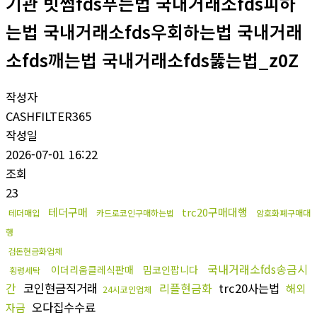
기관 빗썸fds푸는법 국내거래소fds피하
는법 국내거래소fds우회하는법 국내거래
소fds깨는법 국내거래소fds뚫는법_z0Z
작성자
CASHFILTER365
작성일
2026-07-01 16:22
조회
23
테더구매
trc20구매대행
테더매입
카드로코인구매하는법
암호화폐구매대
행
검돈현금화업체
국내거래소fds송금시
이더리움클레식판매
밈코인팝니다
횡령세탁
간
코인현금직거래
리플현금화
trc20사는법
해외
24시코인업체
오다집수수료
자금