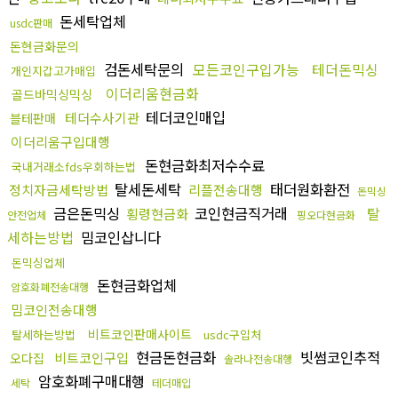
돈세탁업체
usdc판매
돈현금화문의
검돈세탁문의
모든코인구입가능
테더돈믹싱
개인지갑고가매입
이더리움현금화
골드바믹싱믹싱
테더코인매입
테더수사기관
블테판매
이더리움구입대행
돈현금화최저수수료
국내거래소fds우회하는법
탈세돈세탁
태더원화환전
정치자금세탁방법
리플전송대행
돈믹싱
금은돈믹싱
코인현금직거래
탈
횡령현금화
안전업체
핑오다현금화
세하는방법
밈코인삽니다
돈믹싱업체
돈현금화업체
암호화폐전송대행
밈코인전송대행
비트코인판매사이트
탈세하는방법
usdc구입처
현금돈현금화
빗썸코인추적
비트코인구입
오다집
솔라나전송대행
암호화폐구매대행
세탁
테더매입