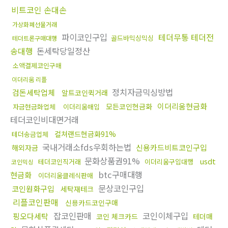
비트코인 손대손
가상화폐선물거래
파이코인구입
테더무통 테더전
골드바믹싱믹싱
테더트론구매대행
송대행
돈세탁당일정산
소액결제코인구매
이더리움 리플
정치자금믹싱방법
검돈세탁업체
알트코인퀵거래
이더리움현금화
모든코인현금화
자금현금화업체
이더리움매입
테더코인비대면거래
컬쳐랜드현금화91%
테더송금업체
국내거래소fds우회하는법
신용카드비트코인구입
해외자금
문화상품권91%
usdt
테더코인직거래
이더리움구입대행
코인믹싱
btc구매대행
현금화
이더리움클레식판매
문상코인구입
코인원화구입
세탁재테크
리플코인판매
신용카드코인구매
잡코인판매
코인이체구입
핑오다세탁
코인 체크카드
테더매