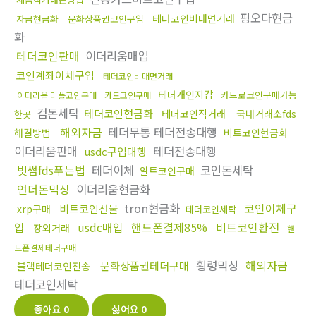
핑오다현금
테더코인비대면거래
자금현금화
문화상품권코인구입
화
테더코인판매
이더리움매입
코인계좌이체구입
테더코인비대면거래
테더개인지갑
카드로코인구매가능
이더리움 리플코인구매
카드코인구매
검돈세탁
테더코인현금화
테더코인직거래
국내거래소fds
한곳
해외자금
테더무통 테더전송대행
해결방법
비트코인현금화
이더리움판매
테더전송대행
usdc구입대행
빗썸fds푸는법
테더이체
코인돈세탁
알트코인구매
언더돈믹싱
이더리움현금화
tron현금화
코인이체구
비트코인선물
xrp구매
테더코인세탁
입
usdc매입
핸드폰결제85%
비트코인환전
장외거래
핸
드폰결제테더구매
횡령믹싱
해외자금
문화상품권테더구매
블랙테더코인전송
테더코인세탁
좋아요
0
싫어요
0