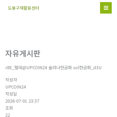
콘
도봉구재활용센터
텐
Mai
츠
Men
로
건
너
뛰
자유게시판
기
r8E_텔레@UPCOIN24 솔라나현금화 sol현금화_d3U
작성자
UPCOIN24
작성일
2026-07-01 23:37
조회
22