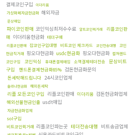
결제코인구입
이더리움
해외자금
가상화폐자금현금화
문상매입
파이코인판매
코인믹싱최저수수료
리플코인판
알트코인퀵거래
이더리움현금화
매
테더구매
잡코인구입대행
비트코인 체크카드
코인
리플코인판매
코인전송대행
핑오다현금화
usdc현금화
핑오다현금화
현금직거래
컬쳐랜드
문상비트
코인믹싱
소액결제테더전송
코인구입
휴대폰결제매입
구입
검돈현금화문의
핸드폰결제현금화85%
24시코인업체
돈세탁해드립니다
해외돈세탁
솔라나현금화
리플 모든코인구입
리플코인판매
검돈현금화업체
이더리움
usdt매입
해외선물현금인출
자금현금화업체
sol구입
리플코인파는곳
테더전송대행
비트송금업체
비트코인퀵거래
신용카드비트코인구입
세금적게내는방법