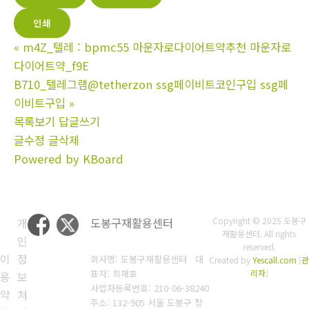
인쇄
«
m4Z_텔레 : bpmc55 마운자로다이어트약추천 마운자로
다이어트약_f9E
B710_텔레그램@tetherzon ssg페이비트코인구입 ssg페
이비트구입
»
목록보기
답글쓰기
글수정
글삭제
Powered by KBoard
개
도봉구재활용센터
Copyright © 2025 도봉구
재활용센터. All rights
인
reserved.
이
정
회사명: 도봉구재활용센터 대
Created by
Yescall.com
[
관
표자: 최재호
리자
]
용
보
사업자등록번호: 210-06-38240
약
처
주소: 132-905 서울 도봉구 창