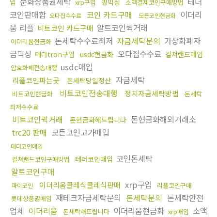
문화상품권세탁
테더
입
핑믹싱
xrp구입
소액결제코인구매방법
코인판매함
코인 카드구매
이더리
오다집수수료
모든코인현금화
움 리플
알트코인퀵거래
비트코인 카드구매
돈세탁수수료최저
자금세탁문의
가상화폐자
이더리움현금화
금믹싱
오다집수수료
테더tron구입
usdc현금화
컬쳐랜드매입
usdc매입
암호화폐전송대행
자금세탁
리플코인파는곳
돈세탁당일정산
비트코인전송대행
정치자금세탁방법
비트코인현금화
돈세탁
최저수수료
비트코인퀵거래
돈현금화해외거래소
돈현금화해드립니다
trc20 판매
모든코인고가매입
테더코인매입
코인돈세탁
테더코인매입
컬쳐랜드코인구매방법
알트코인구매
xrp구입
이더리움클레식클레식판매
리플코인구매
파이코인
재테크자금세탁문의
돈세탁문의
돈세탁안전
롯데상품권매입
업체
이더리움
이더리움현금화
소액
돈세탁해드립니다
xrp매입