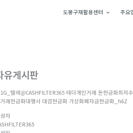
도봉구재활용센터
주요
자유게시판
1G_텔레@CASHFILTER365 테더개인거래 돈현금화
거래현금화대행사 대검현금화 가상화폐자금현금화_h6Z
작성자
ASHFILTER365
작성일