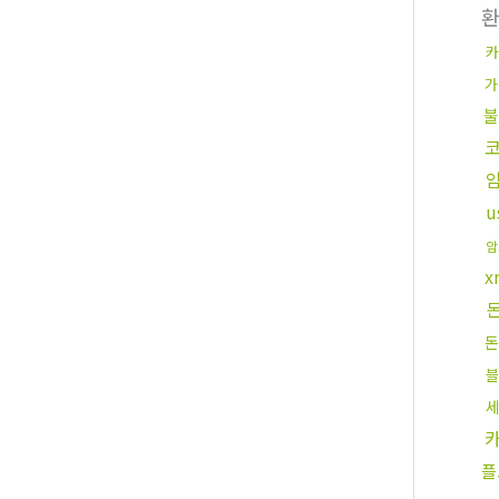
카
가
불
u
암
x
돈
블
플