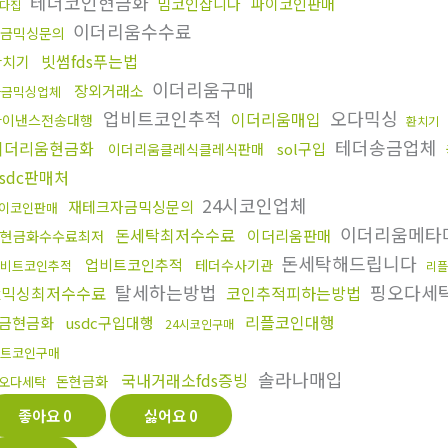
테더코인현금화
밈코인삽니다
파이코인판매
다집
이더리움수수료
금믹싱문의
빗썸fds푸는법
환치기
이더리움구매
장외거래소
자금믹싱업체
업비트코인추적
오다믹싱
이더리움매입
바이낸스전송대행
환치기
테더송금업체
이더리움현금화
sol구입
이더리움클레식클레식판매
usdc판매처
24시코인업체
재테크자금믹싱문의
이코인판매
이더리움메타
돈세탁최저수수료
이더리움판매
현금화수수료최저
돈세탁해드립니다
업비트코인추적
테더수사기관
비트코인추적
리플
탈세하는방법
핑오다세
fx믹싱최저수수료
코인추적피하는방법
리플코인대행
금현금화
usdc구입대행
24시코인구매
트코인구매
솔라나매입
국내거래소fds증빙
돈현금화
오다세탁
좋아요
0
싫어요
0