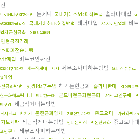
환전
돈세탁
솔라나매입
국내거래소fds피하는법
s
드로테더구입하는법
테더매입
비트
국내거래소fds해결방법
24시코인업체
상화폐자금믹싱
법자금현금화
이더리움매입
코인현금직거래
암호화폐전송대행
비트코인환전
sdt매입
세무조사피하는방법
세금적게내는방법
오다집수수료
호화폐구매대행
rp매입
해외돈현금화
빗썸fds푸는법
솔라나판매
돈현금화방법
이더리움전
골드바현금화현금화
24시코인구매
현금화해드립니다
테더현금화
세금적게내는방법
테구입
돈현금화업체
중고오다
세탁재테크
환치기
가상화폐자
밈코인전송대행
세금적게내는방법
중고오다
카지노세탁
언더돈믹싱
핑돈현금화
세무조사피하는방법
코인판매