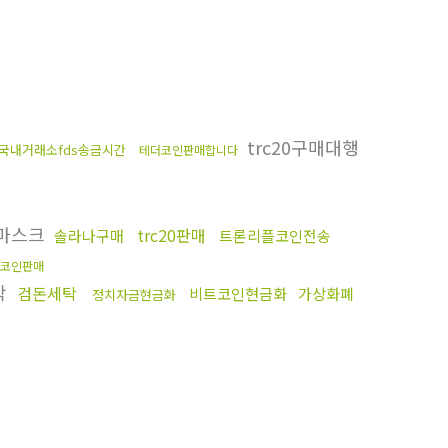
trc20구매대행
국내거래소fds송금시간
테더코인판매합니다
마스크
trc20판매
솔라나구매
트론리플코인전송
코인판매
탁
검돈세탁
비트코인현금화
가상화폐
정치자금현금화