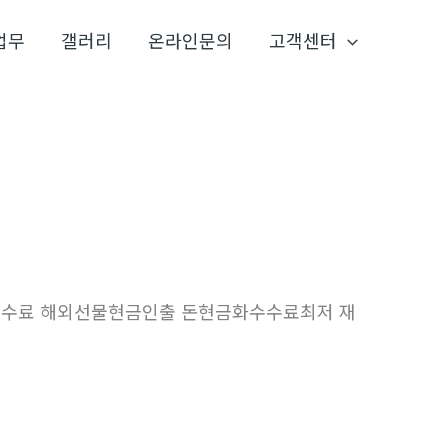
업무
갤러리
온라인문의
고객센터
최저수수료 해외선물현금인출 돈현금화수수료최저 재