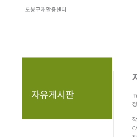
콘
도봉구재활용센터
텐
츠
로
건
너
뛰
기
자유게시판
m
정
C