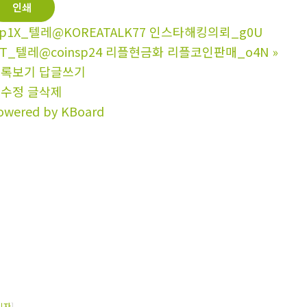
인쇄
p1X_텔레@KOREATALK77 인스타해킹의뢰_g0U
6T_텔레@coinsp24 리플현금화 리플코인판매_o4N
»
목록보기
답글쓰기
글수정
글삭제
owered by KBoard
리자
]