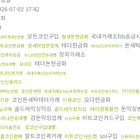
026-07-02 17:42
조회
0
모든코인구입
국내거래소fds송금
탈세돈현금화
금적게내는방법
테더현금화
돈세
돈세탁안전업체
트코인현금화
테더코인추척피하기
장외거래소
코인대리송금
trc20코인전송대행
테더돈현금화
오다집
rp전송대행
트코인퀵거래
국내거래소fds우회하는법
코인신용카드
이더리움
코인돈세탁
세하는방법
국내거래소fds우회하는법
비트코인체크카드
코인돈세탁테더거래
오다현금화
기관
이체코인
골드바믹싱믹싱
돈믹싱
골드바믹싱믹싱
테더원화환전
rp구매
검돈믹싱업체
비트코인카드구입
코인
솔라나전송대행
xrp구매
잡코인구입대행
이더리움전송
알트코인퀵거래
sol구입
비트코인사는법
리플코인판매
신용카드현