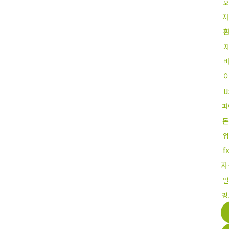
오
자
파
돈
업
자
알
핑