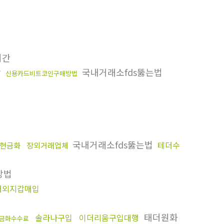
시간
탁
국내거래소fds뚫는법
신용카드비트코인구매방법
국내거래소fds뚫는법
테더수
현금화
장외거래업체
방법
해외지갑매입
태더원화
솔라나구입
이더리움구입대행
금화수수료