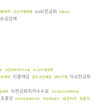
usdc현금화
ol판매처
코인구매대행
무통코인
송금업체
trc20구매대행
송
돈현금화최저수수료
리플매입
자금현금화
핑돈세탁
알트코인매입
테더구매
fx현금화최저수수료
금세탁
카드로코인구매하는법
대포통장
대검믹싱
트론리
비트코인판매사이트
자금세탁문의