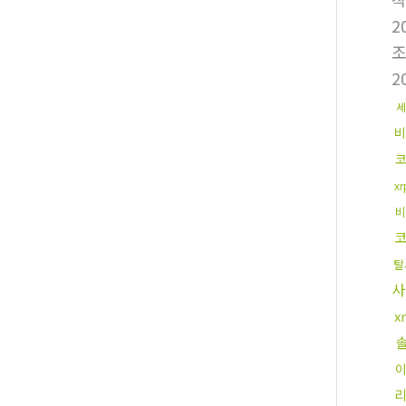
2
2
세
비
x
비
탈
사
x