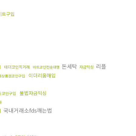
비트구입
돈세탁
리플
입
테더코인직거래
자금믹싱
비트코인전송대행
이더리움매입
계상품권코인구입
불법자금믹싱
트코인구입
화
국내거래소fds깨는법
래