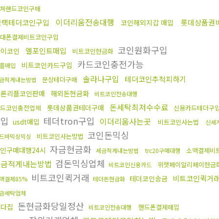
쳐랜드코인구매
이더리움전송대행
블랙테더코인구입
롯데상품권
코인해외지갑 매입
대폰결제비트코인구입
코인원화구입
엘포인트매입
파이코인
비트코인현금화
카드코인충전가능
비트코인카드구입
플매입
솔라나구입
테더코인추척피하기
문상테더구매
금적게내는방법
트론리플코인판매
해외돈현금화
비트코인전송대행
돈세탁최저수수료
롯데상품권테더구매
드코인충전업체
신용카드테더구
매입
테더tron구입
이더리움사는곳
usdt매입
비트코인사는법
신세
코인돈믹싱
비트코인사는방법
드바믹싱믹싱
자금현금화
인구매대행24시
소액결제비
세금적게내는방법
trc20구매대행
검돈믹싱업체
세금적게내는방법
위챗페이알리페이현금
비트코인신용카드
비트코인퀵거래
비트코인퀵거
테더코인송금
액결제85%
테더돈현금화
금세탁업체
돈현금화당일정산
오다집
핸드폰결제매입
비트코인전송대행