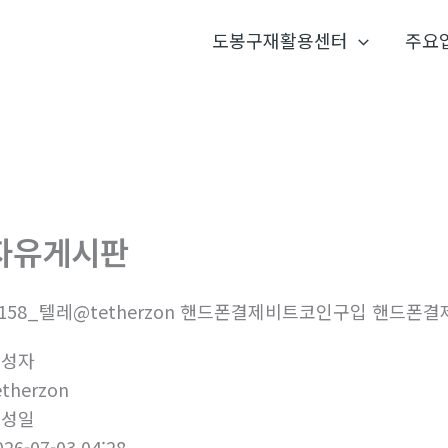
도봉구재활용센터
주요
자유게시판
158_텔레@tetherzon 핸드폰결제비트코인구입 핸드폰
작성자
etherzon
작성일
026-07-03 04:28