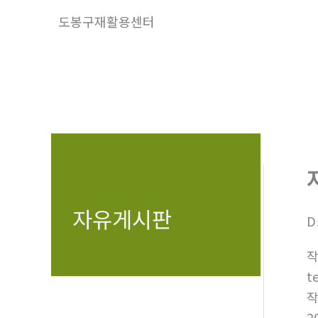
콘
도봉구재활용센터
텐
츠
로
건
너
뛰
기
자유게시판
D
t
2