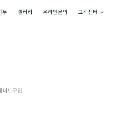
업무
갤러리
온라인문의
고객센터
결제비트구입