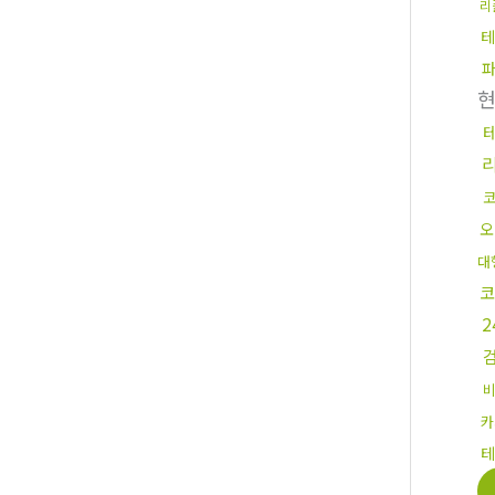
리
오
대
코
카
테