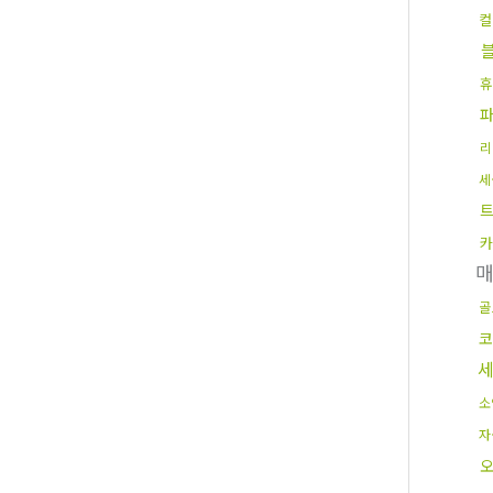
컬
휴
리
세
카
골
코
소
자