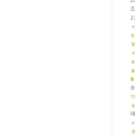
2
이
돈
이
핸
솔
품
이
골
코