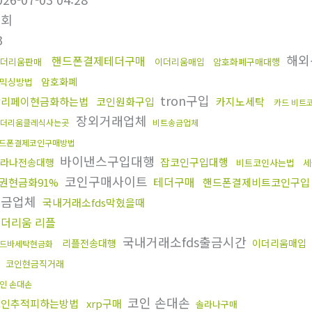
조회
3
해외
핸드폰결제테더구매
더리움판매
이더리움매입
암호화폐구매대행
암호화폐
믹싱방법
tron구입
알리페이현금화하는법
코인원화구입
카지노세탁
카드 비트
장외거래업체
더리움클레식사는곳
비트송금업체
드폰결제코인구매방법
바이낸스구입대행
잡코인구입대행
라나전송대행
비트코인사는법
세
코인구매사이트
테더구매
권현금화91%
핸드폰결제비트코인구입
송금업체
국내거래소fds막혔을때
더리움 리플
국내거래소fds출금시간
리플전송대행
이더리움매입
드바세탁현금화
래
코인현금직거래
인 손대손
코인 손대손
코인추적피하는방법
xrp구매
솔라나구매