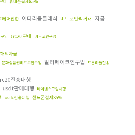
는법
휴대폰결제85%
이더리움클레식
자금
비트코인퀵거래
트테더전환
trc20 판매
더구입
비트코인구입
해외자금
화
알리페이코인구입
문화상품권비트코인구입
트론리플전송
trc20전송대행
usdt판매대행
%
바이낸스구입대행
료
핸드폰결제85%
usdc전송대행