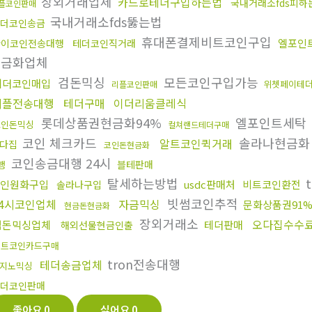
장외거래업체
카드로테더구입하는법
국내거래소fds피하
플코인판매
국내거래소fds뚫는법
테더코인송금
휴대폰결제비트코인구입
엘포인
파이코인전송대행
테더코인직거래
현금화업체
검돈믹싱
모든코인구입가능
테더코인매입
위쳇페이테
리플코인판매
리플전송대행
테더구매
이더리움클레식
롯데상품권현금화94%
엘포인트세탁
코인돈믹싱
컬쳐랜드테더구매
코인 체크카드
솔라나현금
알트코인퀵거래
다집
코인돈현금화
코인송금대행 24시
블테판매
행
탈세하는방법
인원화구입
usdc판매처
비트코인환전
솔라나구입
빗썸코인추적
24시코인업체
자금믹싱
문화상품권91
현금돈현금화
장외거래소
오다집수수
검돈믹싱업체
테더판매
해외선물현금인출
비트코인카드구매
tron전송대행
테더송금업체
지노믹싱
더코인판매
좋아요
0
싫어요
0