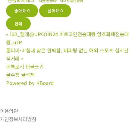
현금화재테크
리플현금화
이더리움현금화
좋아요
0
싫어요
0
인쇄
«
l6B_텔레@UPCOIN24 비트코인전송대행 암호화폐전송대
행_u1P
통티비-마침내 찾은 완벽함, 버퍼링 없는 해외 스포츠 실시간
직거래
»
목록보기
답글쓰기
글수정
글삭제
Powered by KBoard
이용약관
개인정보처리방침