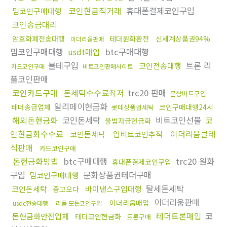
코인현금직거래
휴대폰결제코인구입
밈코인구매대행
코인송금대리
암호화폐전송대행
테더원화환전
신세계상품권94%
이더리움판매
밈코인구매대행
usdt매입
btc구매대행
블테구입
트론 리
코인전송대행
카드코인구매
비트코인판매사이트
플코인판매
코인카드구매
돈세탁수수료최저
trc20 판매
문상비트구입
알리페이현금화
테더송금업체
코인구매대행24시
롯데상품권세탁
해외돈현금화
코인돈세탁
비트코인선물
코
불법자금현금화
인현금화수수료
이더리움클레
코인돈세탁
업비트코인추적
식판매
카드코인구매
돈현금화방법
btc구매대행
trc20 원화
휴대폰결제코인구입
구입
문화상품권테더구매
밈코인구매대행
탈세돈세탁
코인돈세탁
바이낸스구입대행
중고오다
이더리움판매
이더리움매입
usdc전송대행
리플 모든코인구입
테더트론매입
코
돈현금화안전업체
테더코인현금화
트론구매