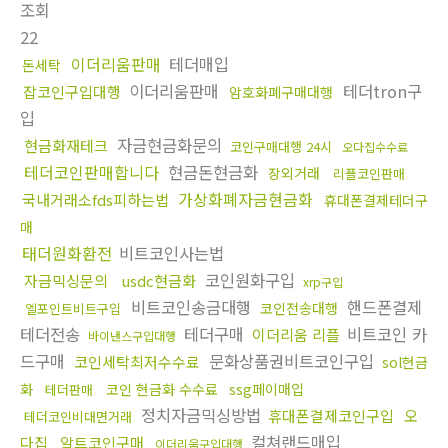
조회
22
이더리움판매
테더매입
돈세탁
이더리움판매
테더tron구
잡코인구입대행
암호화폐구매대행
입
자금현금화문의
현금화재테크
코인구매대행 24시
오다집수수료
테더코인판매합니다
현금돈현금화
장외거래
리플코인판매
가상화폐자금현금화
국내거래소fds피하는법
휴대폰결제테더구
매
태더원화환전
비트코인사는법
코인원화구입
자금믹싱문의
usdc현금화
xrp구입
비트코인송금대행
핸드폰결제
코인전송대행
엘포인트비트구입
테더전송
테더구매
비트코인 카
이더리움 리플
바이낸스구입대행
드구매
문화상품권비트코인구입
코인세탁최저수수료
sol현금
화
코인 현금화 수수료
ssg페이매입
테더판매
정치자금믹싱방법
휴대폰결제코인구입
오
테더코인비대면거래
컬쳐랜드매입
다집
알트코인구매
이더리움구입대행