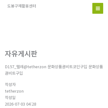
콘
도봉구재활용센터
텐
Mai
츠
로
Men
건
너
뛰
기
자유게시판
D157_텔레@tetherzon 문화상품권비트코인구입 문화상품
권비트구입
작성자
tetherzon
작성일
2026-07-03 04:28