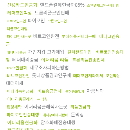
신용카드현금화
핸드폰결제현금화85%
소액결제코인구매방법
트론리플코인판매
테더코인믹싱
파이코인
비트코인구입
모든코인구입
리플코인대행
비트코인환전
테더코인송
롯데상품권테더구매
파이코인사는곳
금
개인지갑 고가매입
컬쳐랜드매입
비트코인전송대
테더대리송금
테더대리송금
이더리움 리플
행
트론리플전송업체
세무조사피하는방법
usdc현금화
롯데상품권코인구매
비트코인환전
테더코인계좌이체
코인믹싱
테더이체
자금세탁
비트송금업체
이더리움현금화
돈현금화업체
이더리움클레식
돈믹싱
이더리움클레식사는곳
리플현금화
횡령세탁
돈믹싱
파이코인전송대행
테더구매테더판매
이더리움현금화
암호화폐전송대행