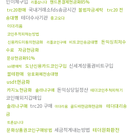
인이체구입
핸드폰결제현금화85%
리플삽니다
국내거래소fds송금시간
trc20판매
불법자금세탁
trc20 전
테더수사기관
송대행
중고오다
이더리움
코인추적피하는방법
돈믹싱최저수
신용카드미동의현금화
비트코인송금대행
리플코인구매
수료
자금현금화
문상현금화91%
신세계상품권비트구입
도난신용카드코인구입
sol판매처
블테판매
암호화폐전송대행
usdt현금화
돈믹싱당일정산
카지노현금화
솔라나구매
테더코인추척피하기
코인해외지갑매입
trc20 구매
솔라나구매
테더대리송
골드바현금화현금화
이더리움
금
트론삽니다
세금적게내는방법
테더원화환전
문화상품권코인구매방법