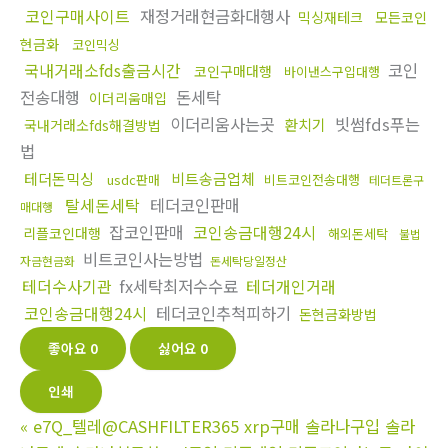
코인구매사이트
재정거래현금화대행사
믹싱재테크
모든코인
현금화
코인믹싱
국내거래소fds출금시간
코인
코인구매대행
바이낸스구입대행
전송대행
돈세탁
이더리움매입
이더리움사는곳
빗썸fds푸는
환치기
국내거래소fds해결방법
법
테더돈믹싱
비트송금업체
usdc판매
비트코인전송대행
테더트론구
탈세돈세탁
테더코인판매
매대행
잡코인판매
코인송금대행24시
리플코인대행
해외돈세탁
불법
비트코인사는방법
자금현금화
돈세탁당일정산
테더수사기관
fx세탁최저수수료
테더개인거래
코인송금대행24시
테더코인추척피하기
돈현금화방법
좋아요
0
싫어요
0
인쇄
«
e7Q_텔레@CASHFILTER365 xrp구매 솔라나구입 솔라