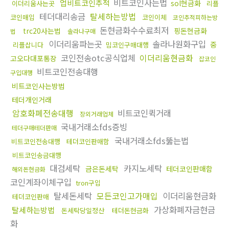
비트코인사는법
업비트코인추적
sol현금화
이더리움사는곳
리플
테더대리송금
탈세하는방법
코인매입
코인이체
코인추적피하는방
돈현금화수수료최저
trc20사는법
핑돈현금화
법
솔라나구매
이더리움파는곳
솔라나원화구입
중
리플삽니다
밈코인구매대행
코인전송otc공식업체
이더리움현금화
고오다대포통장
잡코인
비트코인전송대행
구입대행
비트코인사는방법
테더개인거래
암호화폐전송대행
비트코인퀵거래
장외거래업체
국내거래소fds증빙
테더구매테더판매
국내거래소fds뚫는법
비트코인전송대행
테더코인판매함
비트코인송금대행
대검세탁
카지노세탁
금은돈세탁
테더코인판매함
해외돈현금화
코인계좌이체구입
tron구입
탈세돈세탁
모든코인고가매입
이더리움현금화
테더코인판매
가상화폐자금현금
탈세하는방법
돈세탁당일정산
테더돈현금화
화