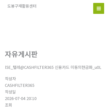
콘
도봉구재활용센터
텐
Mai
츠
로
Men
건
너
뛰
기
자유게시판
l5E_텔레@CASHFILTER365 신용카드 미동의현금화_u0L
작성자
CASHFILTER365
작성일
2026-07-04 20:10
조회