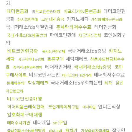
21
테더현금화
테더코인현
아프리카tv돈현금화
비트코인전송대행
금화
카지노세탁
코인대리송금
가상화폐자금현금화
24시코인구매
국내거래소fds해결업체
돈세탁최저수수료
테더현금화
파이코인판매
코인원화구
국내거래소fds해결방법
자금믹싱업체
입
비트코인현금화
국내거래소fds증빙
카지노
돈믹싱안전업체
세탁
세탁재테크
트론구매
신용카드현금화수수
세금적게내는방법
테더개인거래
국내거래소fds증빙
코인
료
정치자금현금화방법
비트코인사는법
테더최저수수료
구매사이트
테더코인비대면거래
국내거래소fds우회하는법
믹싱재테크
세탁
돈세탁문의
불법
자금현금화
비트코인전송대행
언더돈믹싱
이더리움클레식판매
코인계좌이체구입
테더매입
암호화폐구매대행
테더매입
sol구입
테더수사기관
잡코인
환치기
국내거래소fds해결방법
가상화폐자금세탁
테더구매