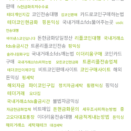
판매
fx현금화최저수수료
코인전송대행
카드로코인구매하는법
테더개인지갑
잡코인판매
테더코인현금화
핑돈믹싱
국내거래소fds뚫어주는곳
usdc
전송대행
돈현금화당일정산
리플코인대행
국내거래소
바이낸스코인삽니다
트론리플코인전송
fds송금시간
핑믹싱
국내거래소fds깨는법
이더리움구매
코인카드
솔라나원화구입
구매
트론리플전송업체
국내거래소fds피하는법
모든코인현금화
비트코인판매사이트
코인구매사이트
해외
테더코인이체구입
돈믹싱
핑세탁
해외자금
파이코인구입
핑믹싱
정치자금세탁
횡령믹싱
테더거래
오다집
불법자금믹싱
국내거래소fds출금시간
비트매입
돈현금화문의
중
세무조사피하는방법
자금현금화업체
이더리움전송대행
세금적게내는방법
고오다대포통장
돈믹싱
해외거래소
세탁재테크
대검세탁