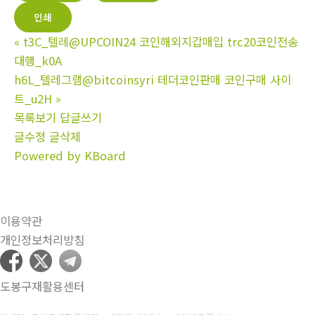
인쇄
«
t3C_텔레@UPCOIN24 코인해외지갑매입 trc20코인전송
대행_k0A
h6L_텔레그램@bitcoinsyri 테더코인판매 코인구매 사이
트_u2H
»
목록보기
답글쓰기
글수정
글삭제
Powered by KBoard
이용약관
개인정보처리방침
도봉구재활용센터