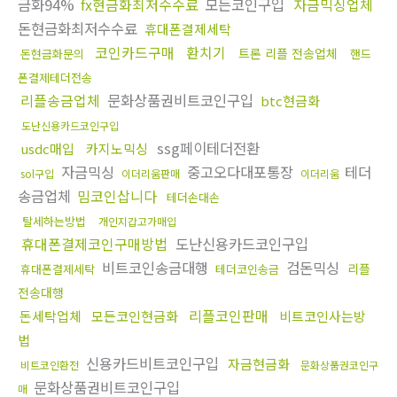
금화94%
fx현금화최저수수료
모든코인구입
자금믹싱업체
돈현금화최저수수료
휴대폰결제세탁
코인카드구매
환치기
트론 리플 전송업체
돈현금화문의
핸드
폰결제테더전송
리플송금업체
문화상품권비트코인구입
btc현금화
도난신용카드코인구입
ssg페이테더전환
usdc매입
카지노믹싱
자금믹싱
중고오다대포통장
테더
sol구입
이더리움판매
이더리움
송금업체
밈코인삽니다
테더손대손
탈세하는방법
개인지갑고가매입
휴대폰결제코인구매방법
도난신용카드코인구입
비트코인송금대행
검돈믹싱
리플
휴대폰결제세탁
테더코인송금
전송대행
리플코인판매
돈세탁업체
모든코인현금화
비트코인사는방
법
신용카드비트코인구입
자금현금화
비트코인환전
문화상품권코인구
문화상품권비트코인구입
매