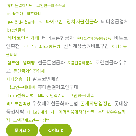
휴대폰결제세탁
코인현금화수수료
usdc판매
암호화폐
정치자금현금화
테더송금업체
파이코인
휴대폰결제현금화85%
btc현금화
테더코인직거래
테더트론현금화
비트코
휴대폰결제현금화85%
인환전
신세계상품권비트구입
국내거래소fds뚫는법
이더리움
클레식
현금돈현금화
코인현금화수수
잡코인구입대행
자금현금화문의
료
돈현금화안전업체
알트코인매입
테더전송대행
휴대폰결제코인구매
밈코인구매대행
tron전송대행
코인송금대리
테더코인직거래
위챗페이현금화하는법
돈세탁당일정산
롯데상
비트코인믹싱
품권세탁
이더리움메타마스크
돈믹싱수수료최
테더코인계좌이체
저
소액결제코인구매방법
좋아요
0
싫어요
0