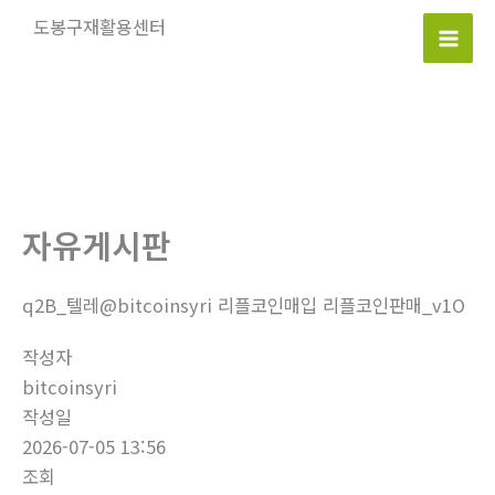
콘
도봉구재활용센터
텐
Mai
츠
로
Men
건
너
뛰
기
자유게시판
q2B_텔레@bitcoinsyri 리플코인매입 리플코인판매_v1O
작성자
bitcoinsyri
작성일
2026-07-05 13:56
조회