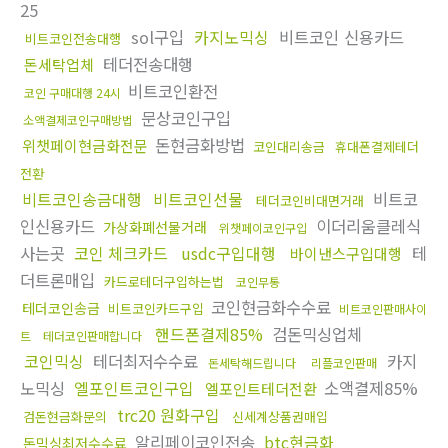
25
sol구입
카지노믹싱
비트코인 신용카드
비트코인전송대행
테더전송대행
돈세탁업체
비트코인환전
코인 구매대행 24시
문상코인구입
소액결제코인구매방법
돈현금화방법
위챗페이현금화전문
코인대리송금
휴대폰결제테더
전환
비트코인송금대행
비트코인선물
비트코
테더코인비대면거래
인신용카드
이더리움클레식
가상화폐선물거래
위챗페이코인구입
사는곳
코인 체크카드
usdc구입대행
테
바이낸스구입대행
더트론매입
카드로테더구입하는법
코인무통
코인현금화수수료
테더코인송금
비트코인카드구입
비트코인판매사이
핸드폰결제85%
검돈믹싱업체
트
테더코인판매합니다
코인믹싱
테더최저수수료
카지
돈세탁해드립니다
리플코인판매
노믹싱
엘포인트코인구입
소액결제85%
엘포인트테더전환
trc20 원화구입
검돈현금화문의
신세계상품권매입
알리페이코인전송
btc현금화
돈믹싱최저수수료