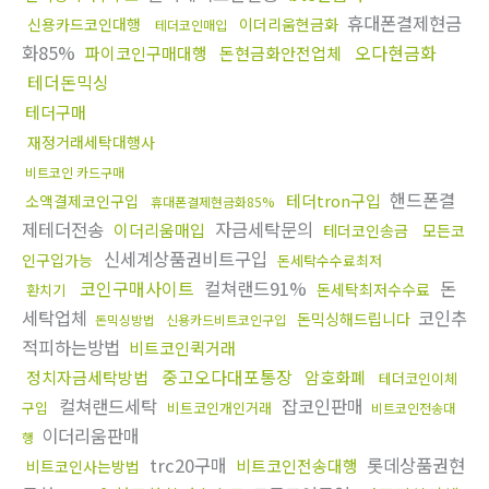
휴대폰결제현금
신용카드코인대행
이더리움현금화
테더코인매입
화85%
오다현금화
파이코인구매대행
돈현금화안전업체
테더돈믹싱
테더구매
재정거래세탁대행사
비트코인 카드구매
핸드폰결
테더tron구입
소액결제코인구입
휴대폰결제현금화85%
제테더전송
자금세탁문의
이더리움매입
테더코인송금
모든코
신세계상품권비트구입
인구입가능
돈세탁수수료최저
코인구매사이트
컬쳐랜드91%
돈
돈세탁최저수수료
환치기
세탁업체
코인추
돈믹싱해드립니다
돈믹싱방법
신용카드비트코인구입
적피하는방법
비트코인퀵거래
중고오다대포통장
정치자금세탁방법
암호화폐
테더코인이체
컬쳐랜드세탁
잡코인판매
구입
비트코인개인거래
비트코인전송대
이더리움판매
행
trc20구매
롯데상품권현
비트코인전송대행
비트코인사는방법