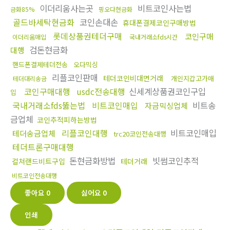
이더리움사는곳
비트코인사는법
금화85%
핑오다현금화
골드바세탁현금화
코인손대손
휴대폰결제코인구매방법
롯데상품권테더구매
코인구매
이더리움매입
국내거래소fds시간
검돈현금화
대행
핸드폰결제테더전송
오다믹싱
리플코인판매
테더코인비대면거래
개인지갑고가매
테더대리송금
코인구매대행
usdc전송대행
신세계상품권코인구입
입
국내거래소fds뚫는법
비트코인매입
비트송
자금믹싱업체
금업체
코인추적피하는방법
리플코인대행
비트코인매입
테더송금업체
trc20코인전송대행
테더트론구매대행
돈현금화방법
빗썸코인추적
컬쳐랜드비트구입
테더거래
비트코인전송대행
좋아요
0
싫어요
0
인쇄