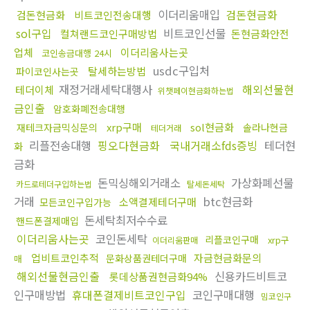
이더리움매입
검돈현금화
검돈현금화
비트코인전송대행
sol구입
비트코인선물
컬쳐랜드코인구매방법
돈현금화안전
업체
이더리움사는곳
코인송금대행 24시
usdc구입처
탈세하는방법
파이코인사는곳
재정거래세탁대행사
해외선물현
테더이체
위챗페이현금화하는법
금인출
암호화폐전송대행
xrp구매
sol현금화
재테크자금믹싱문의
솔라나현금
테더거래
리플전송대행
핑오다현금화
국내거래소fds증빙
테더현
화
금화
돈믹싱해외거래소
가상화폐선물
카드로테더구입하는법
탈세돈세탁
거래
btc현금화
소액결제테더구매
모든코인구입가능
돈세탁최저수수료
핸드폰결제매입
이더리움사는곳
코인돈세탁
리플코인구매
xrp구
이더리움판매
업비트코인추적
자금현금화문의
문화상품권테더구매
매
해외선물현금인출
신용카드비트코
롯데상품권현금화94%
인구매방법
휴대폰결제비트코인구입
코인구매대행
밈코인구