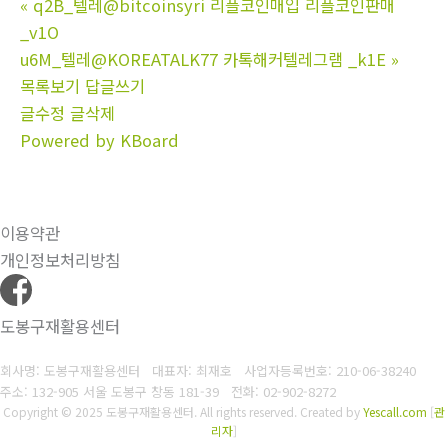
«
q2B_텔레@bitcoinsyri 리플코인매입 리플코인판매
_v1O
u6M_텔레@KOREATALK77 카톡해커텔레그램 _k1E
»
목록보기
답글쓰기
글수정
글삭제
Powered by KBoard
이용약관
개인정보처리방침
도봉구재활용센터
회사명: 도봉구재활용센터 대표자: 최재호
사업자등록번호: 210-06-38240
주소: 132-905 서울 도봉구 창동 181-39
전화: 02-902-8272
Copyright © 2025 도봉구재활용센터. All rights reserved.
Created by
Yescall.com
[
관
리자
]