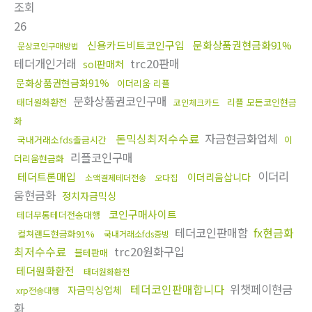
조회
26
신용카드비트코인구입
문화상품권현금화91%
문상코인구매방법
테더개인거래
trc20판매
sol판매처
문화상품권현금화91%
이더리움 리플
문화상품권코인구매
태더원화환전
리플 모든코인현금
코인체크카드
화
돈믹싱최저수수료
자금현금화업체
국내거래소fds출금시간
이
리플코인구매
더리움현금화
이더리
테더트론매입
이더리움삽니다
소액결제테더전송
오다집
움현금화
정치자금믹싱
코인구매사이트
테더무통테더전송대행
테더코인판매함
fx현금화
컬쳐랜드현금화91%
국내거래소fds증빙
최저수수료
trc20원화구입
블테판매
테더원화환전
태더원화환전
테더코인판매합니다
위챗페이현금
자금믹싱업체
xrp전송대행
화