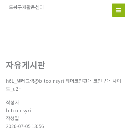
콘
도봉구재활용센터
텐
Mai
츠
로
Men
건
너
뛰
기
자유게시판
h6L_텔레그램@bitcoinsyri 테더코인판매 코인구매 사이
트_u2H
작성자
bitcoinsyri
작성일
2026-07-05 13:56