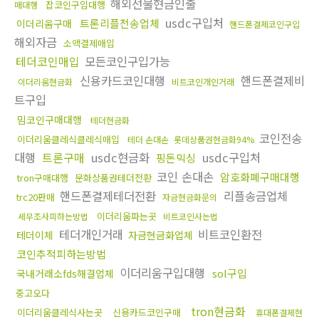
해외선물현금인출
잡코인구입대행
매대행
usdc구입처
트론리플전송업체
이더리움구매
핸드폰결제코인구입
해외자금
소액결제매입
테더코인매입
모든코인구입가능
신용카드코인대행
핸드폰결제비
이더리움현금화
비트코인개인거래
트구입
밈코인구매대행
테더현금화
코인전송
이더리움클레식클레식매입
테더 손대손
롯데상품권현금화94%
대행
트론구매
usdc현금화
usdc구입처
핑돈믹싱
코인 손대손
암호화폐구매대행
tron구매대행
문화상품권테더전환
핸드폰결제테더전환
리플송금업체
trc20판매
자금현금화문의
이더리움파는곳
세무조사피하는방법
비트코인사는법
테더개인거래
비트코인환전
테더이체
자금현금화업체
코인추적피하는방법
이더리움구입대행
sol구입
국내거래소fds해결업체
중고오다
tron현금화
이더리움클레식사는곳
신용카드코인구매
휴대폰결제현