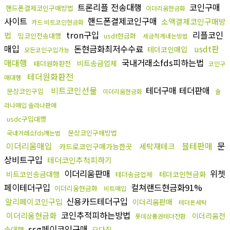
트론리플 전송대행
코인구매
핸드폰결제코인구매방법
이더리움현금화
사이트
핸드폰결제코인구매
소액결제코인구매방
카드 비트코인현금화
tron구입
리플코인
법
밈코인전송대행
usdt현금화
세금적게내는방법
매입
돈현금화최저수수료
usdt판
테더코인매입
모든코인구입가능
매대행
국내거래소fds피하는법
비트송금업체
태더원화환전
코인구
테더원화환전
매대행
비트코인선물
테더구매 테더판매
문상코인구입
이더리움현금화
솔
라나매입 솔라나판매
usdc구입대행
문상코인구매방법
국내거래소fds깨는법
이더리움매입
블테판매
문
세탁재테크
카드로코인구매가능한곳
상비트구입
테더코인추척피하기
이더리움판매
위쳇
비트코인송금대행
테더코인현금화
테더송금업체
페이테더구입
컬쳐랜드현금화91%
이더리움현금화
비트매입
신용카드테더구입
알리페이코인구입
이더리움판매
테더돈세탁
코인추적피하는방법
이더리움현금화
이더리움전
롯데상품권테더전환
ssg페이코인구매
송대행
오다집