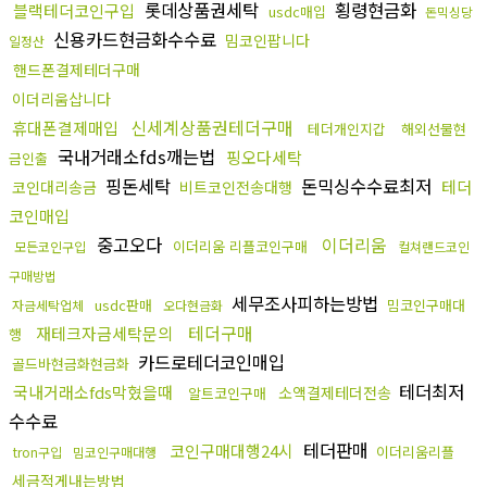
롯데상품권세탁
횡령현금화
블랙테더코인구입
usdc매입
돈믹싱당
신용카드현금화수수료
밈코인팝니다
일정산
핸드폰결제테더구매
이더리움삽니다
신세계상품권테더구매
휴대폰결제매입
테더개인지갑
해외선물현
국내거래소fds깨는법
핑오다세탁
금인출
핑돈세탁
돈믹싱수수료최저
테더
코인대리송금
비트코인전송대행
코인매입
중고오다
이더리움
이더리움 리플코인구매
모든코인구입
컬쳐랜드코인
구매방법
세무조사피하는방법
usdc판매
밈코인구매대
자금세탁업체
오다현금화
테더구매
재테크자금세탁문의
행
카드로테더코인매입
골드바현금화현금화
테더최저
국내거래소fds막혔을때
소액결제테더전송
알트코인구매
수수료
테더판매
코인구매대행24시
이더리움리플
tron구입
밈코인구매대행
세금적게내는방법