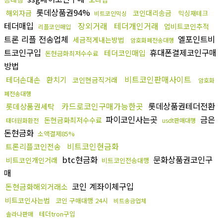
롯데상품권94%
해외자금
코인대리송금
믹싱재테크
비트코인믹싱
테더매입
장외거래
테더개인거래
업비트코인추적
리플코인매입
트론 리플 전송업체
엘포인트비
세금적게내는방법
암호화폐전송대행
트코인구입
휴대폰결제코인구매
테더코인매입
돈현금화최저수수료
방법
비트코인판매사이트
테더손대손
환치기
코인현금직거래
암호화
폐전송대행
카드로코인구매가능한곳
롯데상품권테더전환
롯데상품권세탁
파이코인사는곳
금은
돈현금화최저수수료
태더원화환전
usdt판매대행
돈현금화
소액결제85%
비트코인현금화
트론리플코인전송
btc현금화
문화상품권코인구
비트코인개인거래
비트코인전송대행
매
코인 계좌이체구입
돈현금화해외거래소
비트코인사는법
코인 구매대행 24시
비트송금업체
테더tron구입
솔라나판매