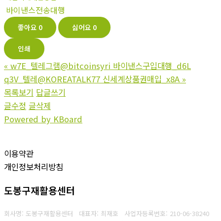
바이낸스전송대행
좋아요
0
싫어요
0
인쇄
«
w7E_텔레그램@bitcoinsyri 바이낸스구입대행_d6L
q3V_텔레@KOREATALK77 신세계상품권매입_x8A
»
목록보기
답글쓰기
글수정
글삭제
Powered by KBoard
이용약관
개인정보처리방침
도봉구재활용센터
회사명: 도봉구재활용센터 대표자: 최재호
사업자등록번호: 210-06-38240