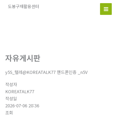
콘
도봉구재활용센터
텐
Mai
츠
로
Men
건
너
뛰
기
자유게시판
y5S_텔레@KOREATALK77 핸드폰인증 _n5V
작성자
KOREATALK77
작성일
2026-07-06 20:36
조회