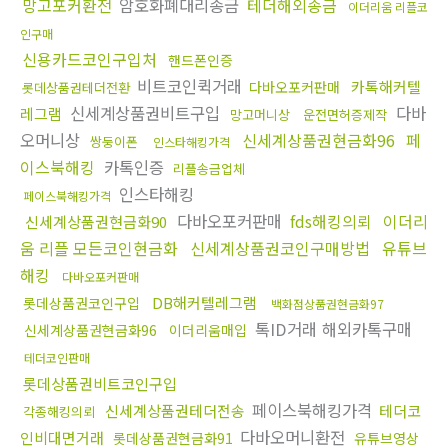
망고포커환전
암호화폐대리송금
테더해외송금
이더리움 리플코
인구매
신용카드코인구입처
핸드폰인증
비트코인퀵거래
카톡해커텔
다바오포커판매
롯데상품권테더전환
신세계상품권비트구입
다바
레그램
망고머니상
운전면허증제작
오머니상
신세계상품권현금화96
페
쌍둥이폰
인스타해킹가격
이스북해킹
카톡인증
리플송금업체
인스타해킹
페이스북해킹가격
다바오포커판매
fds해킹의뢰
이더리
신세계상품권현금화90
움 리플 모든코인현금화
신세계상품권코인구매방법
유튜브
해킹
다바오포커판매
DB해커텔레그램
롯데상품권코인구입
백화점상품권현금화97
톡ID거래 해외카톡구매
신세계상품권현금화96
이더리움매입
테더코인판매
롯데상품권비트코인구입
페이스북해킹가격
신세계상품권테더전송
테더코
각종해킹의뢰
다바오머니환전
인비대면거래
롯데상품권현금화91
유튜브영상