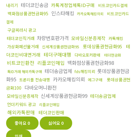
테더코인송금
카톡계정업체톡ID구매
내리기
비트코인카드결제
인스타해킹
백화점상품권현금화95
비트코인카드
카카오톡해킹의뢰
결제
구글찌라시 광고
차량번호판가격
모바일신분증제작
테더코인직거래
카톡해킹
롯데상품권현금화95
테
가상화폐선물거래
신세계상품권현금화95
테더구매대행
더코인비대면거래
다바오포커판매
테더현금화
비트코인환전
리플코인매입
백화점상품권현금화98
테더송금업체
롯데상품권현금
fds해킹의뢰
톡ID거래 해외카톡구매
화95
카카오해킹의뢰
롯데상품권현
트론리플 전송대행
에그구매
다바오머니환전
금화100
신세계상품권현금화99
테더송금업체
모바일신분증제작
언더키워드 광고
리플코인매입
해외카톡판매
테더코인판매
좋아요
0
싫어요
0
인쇄