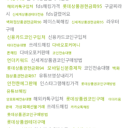
fds해킹가격
롯데상품권현금화95
구글찌라
해외카톡구입처
시
fds걸렸어요
신세계상품권테더전송
페이스북해킹
라우터
백화점상품권현금화90
신세계상품권현금화95
구매
신용카드코인구입처
신용카드코인구입처
쓰레드해킹
다바오포커머니
테더전송대행
다바오포커판매
폰해킹
코인전송대행
언더키워드
신세계상품권코인구매방법
모바일신분증제작
코인전송대행
롯데상품권현금화94
백화
유튜브영상내리기
점상품권현금화97
안전한에그판매
인스타그램해킹가격
롯데상품권코인구매방법
유튜브해킹
해외카톡구입처
롯데상품권코인구매
암호화폐전송대행
이더리움
쓰레드해킹
가상화폐선물거래
판매
카카오톡해킹
롯데상품권코인구매방법
롯데상품권테더구매