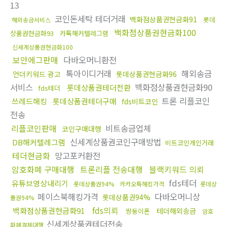
13
코인돈세탁 테더거래
백화점상품권현금화91
롯데
해외송금서비스
백화점상품권현금화100
상품권현금화93
카톡해커텔레그램
신세계상품권현금화100
보안에그판매
다바오머니환전
톡아이디거래
해외송금
언더키워드 광고
롯데상품권현금화96
서비스
백화점상품권현금화90
롯데상품권테더전환
fds테더
트론 리플코인
쓰레드해킹
롯데상품권테더구매
fds비트코인
전송
리플코인판매
비트송금업체
코인구매대행
신세계상품권코인구매방법
DB해커텔레그램
비트코인개인거래
테더현금화
망고포커환전
암호화폐 구매대행
트론리플 전송대행
블랙키워드 의뢰
fds테더
유튜브영상내리기
롯데상품권94%
카카오톡해킹가격
롯데상
페이스북해킹가격
다바오머니상
롯데상품권94%
품권94%
fds의뢰
백화점상품권현금화91
테더해외송금
쌍둥이폰
암호
신세계상품권테더전송
화폐결제대행