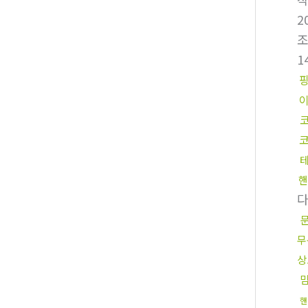
2
1
핸
무
상
핸