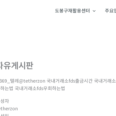
도봉구재활용센터
주요
자유게시판
869_텔레@tetherzon 국내거래소fds출금시간 국내거래
하는법 국내거래소fds우회하는법
작성자
etherzon
작성일