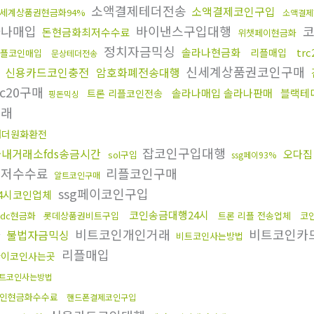
소액결제테더전송
소액결제코인구입
세계상품권현금화94%
소액결제
라나매입
바이낸스구입대행
코
돈현금화최저수수료
위챗페이현금화
정치자금믹싱
솔라나현금화
tr
리플매입
플코인매입
문상테더전송
신세계상품권코인구매
신용카드코인충전
암호화폐전송대행
rc20구매
솔라나매입 솔라나판매
블랙테
트론 리플코인전송
핑돈믹싱
거래
태더원화환전
잡코인구입대행
국내거래소fds송금시간
오다집
sol구입
ssg페이93%
최저수수료
리플코인구매
알트코인구매
ssg페이코인구입
24시코인업체
코인송금대행24시
sdc현금화
롯데상품권비트구입
트론 리플 전송업체
코
화
비트코인개인거래
비트코인카
불법자금믹싱
비트코인사는방법
리플매입
파이코인사는곳
트코인사는방법
인현금화수수료
핸드폰결제코인구입