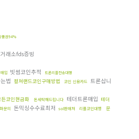
상품권94%
거래소fds증빙
빗썸코인추적
인매입
트론리플전송대행
사는법
트론삽니
컬쳐랜드코인구매방법
코인 신용카드
테더트론매입
모든코인현금화
테더
돈세탁해드립니다
돈믹싱수수료최저
문
화문의
sol판매처
리플코인대행