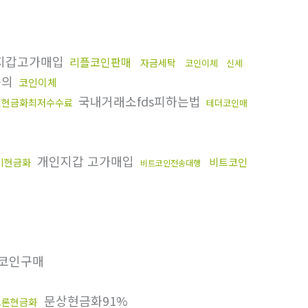
지갑고가매입
리플코인판매
자금세탁
코인이체
신세
문의
코인이체
국내거래소fds피하는법
인현금화최저수수료
테더코인매
개인지갑 고가매입
비트코인
이현금화
비트코인전송대행
코인구매
문상현금화91%
트론현금화