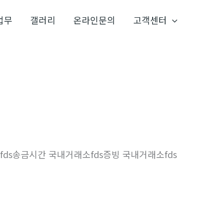
업무
갤러리
온라인문의
고객센터
소fds송금시간 국내거래소fds증빙 국내거래소fds