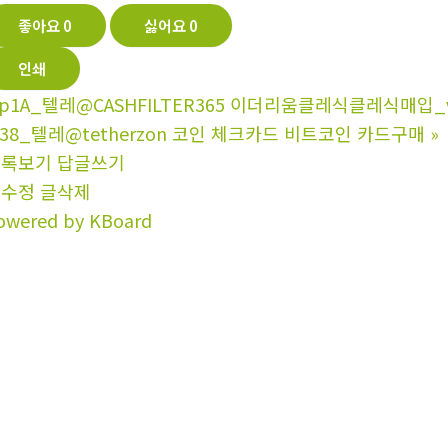
좋아요
0
싫어요
0
인쇄
p1A_텔레@CASHFILTER365 이더리움클레식클레식매입_
238_텔레@tetherzon 코인 체크카드 비트코인 카드구매
»
목록보기
답글쓰기
글수정
글삭제
owered by KBoard