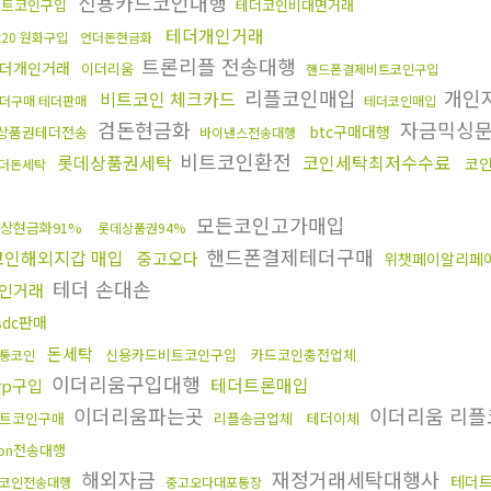
신용카드코인대행
비트코인구입
테더코인비대면거래
테더개인거래
rc20 원화구입
언더돈현금화
트론리플 전송대행
더개인거래
이더리움
핸드폰결제비트코인구입
리플코인매입
개인
비트코인 체크카드
더구매 테더판매
테더코인매입
검돈현금화
자금믹싱
btc구매대행
상품권테더전송
바이낸스전송대행
비트코인환전
롯데상품권세탁
코인세탁최저수수료
코
더돈세탁
모든코인고가매입
상현금화91%
롯데상품권94%
핸드폰결제테더구매
코인해외지갑 매입
중고오다
위챗페이알리페
테더 손대손
인거래
sdc판매
돈세탁
신용카드비트코인구입
카드코인충전업체
통코인
이더리움구입대행
테더트론매입
rp구입
이더리움파는곳
이더리움 리플
트코인구매
리플송금업체
테더이체
ron전송대행
해외자금
재정거래세탁대행사
테더
코인전송대행
중고오다대포통장