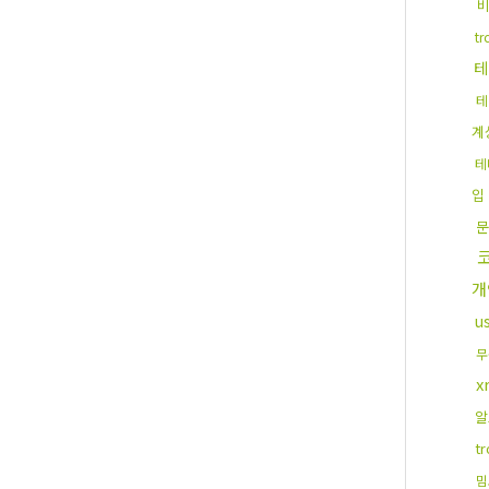
t
테
테
계
테
입
문
개
u
무
x
알
t
밈