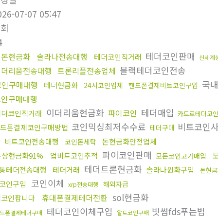
026-07-07 05:47
조회
4
테더코인판매
핑돈현금화
솔라나전송대행
테더코인직거래
신세계
블랙테더코인전송
이더리움전송대행
트론리플전송업체
국내
코인구매대행
테더현금화
24시코인업체
핸드폰결제비트코인구입
코인구매대행
이더리움현금화
테더매입
파이코인
테더코인직거래
카드로테더코
코인믹싱최저수수료
비트코인
드폰결제코인구매방법
테더구매
다
비트코인전송대행
돈현금화안전업체
코인돈세탁
파이코인판매
문상현금화91%
업비트코인추적
모든코인고가매입
테더트론현금화
통테더전송대행
테더거래
솔라나원화구입
돈현금
코인이체
코인구입
해외자금
xrp전송대행
sol현금화
휴대폰결제테더전환
밈코인팝니다
테더코인이체구입
빗썸fds푸는법
드폰결제테더구매
알트코인구매