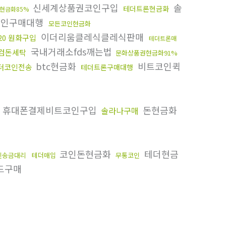
신세계상품권코인구입
솔
테더트론현금화
현금화85%
인구매대행
모든코인현금화
이더리움클레식클레식판매
c20 원화구입
테더트론매
국내거래소fds깨는법
검돈세탁
문화상품권현금화91%
btc현금화
비트코인퀵
더코인전송
테더트론구매대행
휴대폰결제비트코인구입
돈현금화
솔라나구매
코인돈현금화
테더현금
인송금대리
테더매입
무통코인
드구매