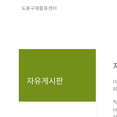
콘
도봉구재활용센터
텐
츠
로
건
너
뛰
기
자유게시판
D
피
t