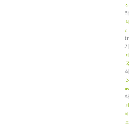
신
리
입
t
u
비
코