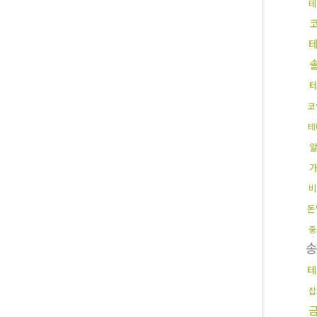
테
코
테
비
돈
중
테
잡