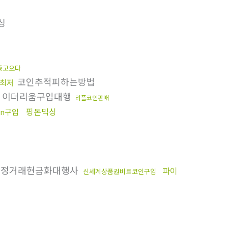
싱
중고오다
코인추적피하는방법
최저
이더리움구입대행
리플코인판매
핑돈믹싱
on구입
정거래현금화대행사
파이
신세계상품권비트코인구입