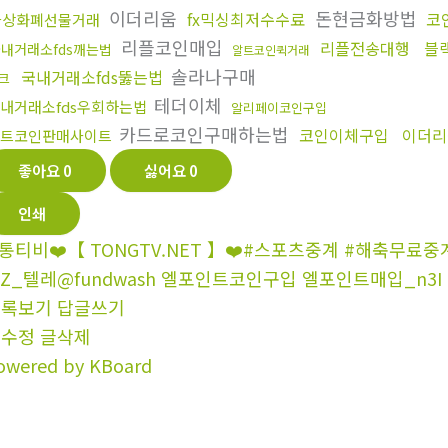
이더리움
돈현금화방법
fx믹싱최저수수료
코
가상화폐선물거래
리플코인매입
리플전송대행
블
내거래소fds깨는법
알트코인퀵거래
솔라나구매
국내거래소fds뚫는법
크
테더이체
내거래소fds우회하는법
알리페이코인구입
카드로코인구매하는법
코인이체구입
이더리
트코인판매사이트
좋아요
0
싫어요
0
인쇄
통티비❤️【 TONGTV.NET 】❤️#스포츠중계 #해축무료
0Z_텔레@fundwash 엘포인트코인구입 엘포인트매입_n3I
목록보기
답글쓰기
글수정
글삭제
owered by KBoard