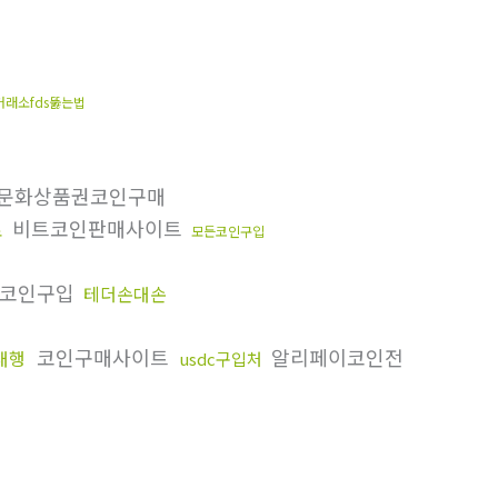
거래소fds뚫는법
문화상품권코인구매
비트코인판매사이트
료
모든코인구입
코인구입
테더손대손
코인구매사이트
알리페이코인전
대행
usdc구입처