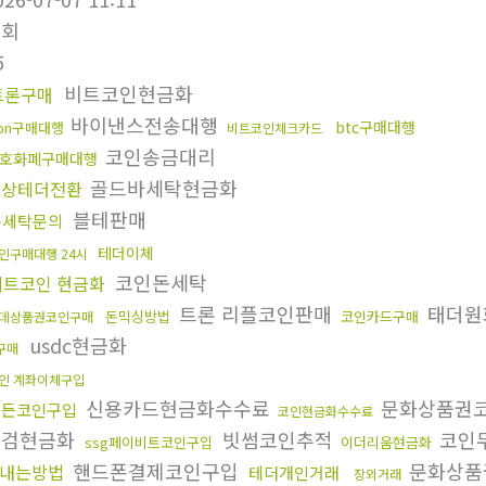
조회
5
비트코인현금화
트론구매
바이낸스전송대행
btc구매대행
ron구매대행
비트코인체크카드
코인송금대리
호화폐구매대행
골드바세탁현금화
문상테더전환
블테판매
돈세탁문의
테더이체
인구매대행 24시
코인돈세탁
비트코인 현금화
트론 리플코인판매
태더원
돈믹싱방법
코인카드구매
데상품권코인구매
usdc현금화
구매
인 계좌이체구입
신용카드현금화수수료
문화상품권
모든코인구입
코인현금화수수료
대검현금화
빗썸코인추적
코인
ssg페이비트코인구입
이더리움현금화
핸드폰결제코인구입
문화상품
내는방법
테더개인거래
장외거래