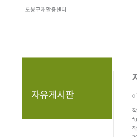
콘
도봉구재활용센터
텐
츠
로
건
너
뛰
기
자유게시판
o
f
2