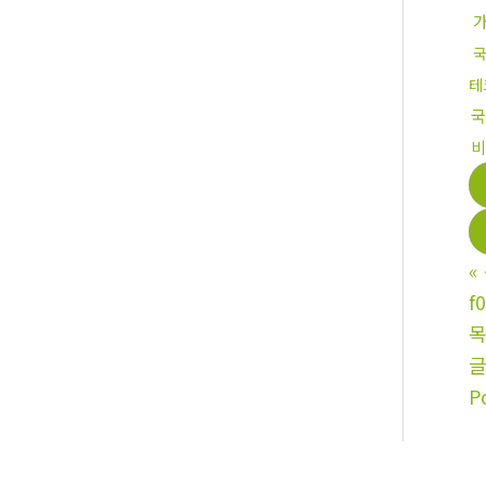
국
테
국
비
«
f
P