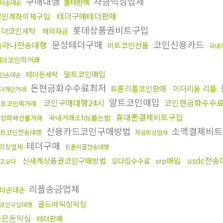
구매대행
자금믹싱업체
블테판매
더손대손
테더구매테더판매
코인계좌이체구입
롯데상품권비트구입
테더코인세탁
해외자금
문상테더구매
코인신용카드
솔라나전송대행
비트코인선물
국내
테더코인직거래
알트코인매입
테더돈세탁
인손대손
돈현금화수수료최저
트론리플코인판매
이더리움 리플
더개인거래
알트코인매입
코인구매대행24시
코인현금화수수
알트코인퀵거래
휴대폰결제비트구입
국내거래소fds뚫는법
가상화폐선물거래
신용카드코인구매방법
소액결제비트
트코인전송대행
자금믹싱업체
테더구매
믹싱업체
트론리플전송대행
usdc전송
신세계상품권코인구매방법
xrp매입
오다집수수료
고오다
송
리플송금업체
더손대손
골드바믹싱믹싱
코인구입대행
금은돈믹싱
테더판매