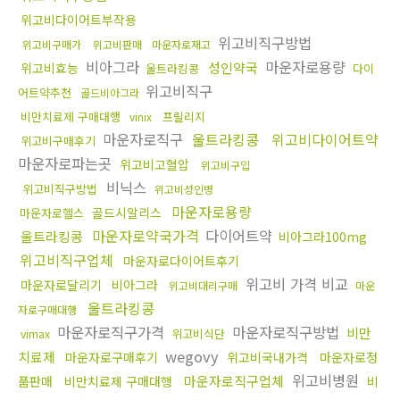
위고비다이어트부작용
위고비직구방법
위고비구매가
위고비판매
마운자로재고
비아그라
마운자로용량
성인약국
위고비효능
울트라킹콩
다이
위고비직구
어트약추천
골드비아그라
비만치료제 구매대행
프릴리지
vinix
마운자로직구
울트라킹콩
위고비다이어트약
위고비구매후기
마운자로파는곳
위고비고혈압
위고비구입
비닉스
위고비직구방법
위고비성인병
마운자로용량
골드시알리스
마운자로헬스
마운자로약국가격
다이어트약
울트라킹콩
비아그라100mg
위고비직구업체
마운자로다이어트후기
위고비 가격 비교
마운자로달리기
비아그라
위고비대리구매
마운
울트라킹콩
자로구매대행
마운자로직구가격
마운자로직구방법
비만
위고비식단
vimax
wegovy
치료제
마운자로구매후기
위고비국내가격
마운자로정
위고비병원
마운자로직구업체
품판매
비만치료제 구매대행
비