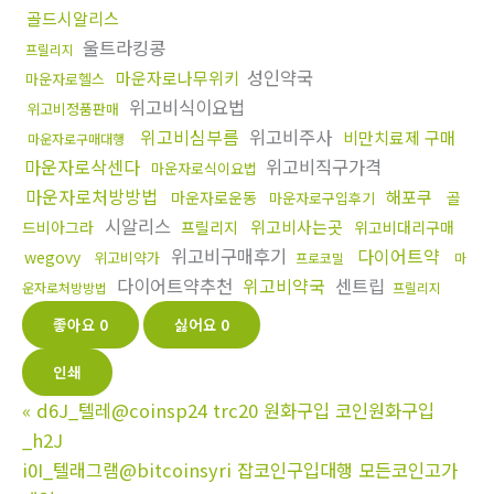
골드시알리스
울트라킹콩
프릴리지
성인약국
마운자로나무위키
마운자로헬스
위고비식이요법
위고비정품판매
위고비심부름
위고비주사
비만치료제 구매
마운자로구매대행
마운자로삭센다
위고비직구가격
마운자로식이요법
마운자로처방방법
해포쿠
마운자로운동
골
마운자로구입후기
시알리스
위고비사는곳
드비아그라
프릴리지
위고비대리구매
위고비구매후기
다이어트약
wegovy
위고비약가
프로코밀
마
다이어트약추천
위고비약국
센트립
운자로처방방법
프릴리지
좋아요
0
싫어요
0
인쇄
«
d6J_텔레@coinsp24 trc20 원화구입 코인원화구입
_h2J
i0I_텔래그램@bitcoinsyri 잡코인구입대행 모든코인고가