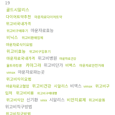
19
골드시알리스
다이어트약추천
마운자로다이어트약
위고비국내가격
마운자로효능
위고비구매후기
비닉스
위고비판매업체
마운자로식이요법
위고비효능
위고비구입후기
위고비병원
마운자로국내가격
마운자로건강
카마그라
위고비단가
비맥스
울트라킹콩
마운자로안전거래
마운자로파는곳
vimax
위고비식이요법
위고비건강
비맥스
시알리스
위고비구
마운자로고혈압
vimax
입처
위고비비용
위고비구매대행
신기환
시알리스
비만치료제
위고비식단
위고비운동
vinix
위고비직구방법
위고비직구방법