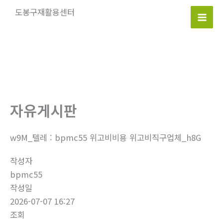
콘
도봉구재활용센터
텐
Mai
츠
로
Men
건
너
뛰
기
자유게시판
w9M_텔레 : bpmc55 위고비비용 위고비직구업체_h8G
작성자
bpmc55
작성일
2026-07-07 16:27
조회