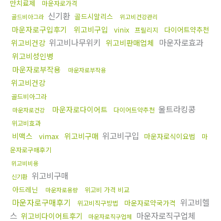
만치료제
마운자로가격
신기환
골드시알리스
골드비아그라
위고비건강관리
마운자로구입후기
위고비구입
vinix
다이어트약추천
프릴리지
위고비나무위키
마운자로효과
위고비건강
위고비판매업체
위고비성인병
마운자로부작용
마운자로부작용
위고비건강
골드비아그라
울트라킹콩
마운자로다이어트
다이어트약추천
마운자로건강
위고비효과
위고비구입
비맥스
위고비구매
vimax
마운자로식이요법
마
운자로구매후기
위고비비용
위고비구매
신기환
아드레닌
위고비 가격 비교
마운자로용량
마운자로구매후기
위고비헬
마운자로약국가격
위고비직구방법
스
마운자로직구업체
위고비다이어트후기
마운자로직구업체