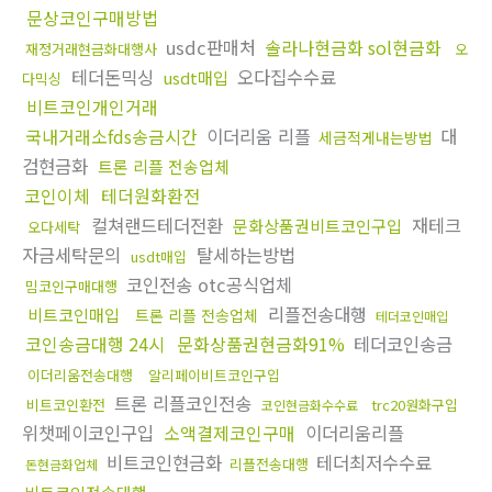
문상코인구매방법
usdc판매처
솔라나현금화 sol현금화
재정거래현금화대행사
오
테더돈믹싱
오다집수수료
usdt매입
다믹싱
비트코인개인거래
국내거래소fds송금시간
이더리움 리플
대
세금적게내는방법
검현금화
트론 리플 전송업체
코인이체
테더원화환전
컬쳐랜드테더전환
재테크
문화상품권비트코인구입
오다세탁
자금세탁문의
탈세하는방법
usdt매입
코인전송 otc공식업체
밈코인구매대행
리플전송대행
비트코인매입
트론 리플 전송업체
테더코인매입
코인송금대행 24시
문화상품권현금화91%
테더코인송금
이더리움전송대행
알리페이비트코인구입
트론 리플코인전송
비트코인환전
trc20원화구입
코인현금화수수료
위챗페이코인구입
소액결제코인구매
이더리움리플
비트코인현금화
테더최저수수료
리플전송대행
돈현금화업체