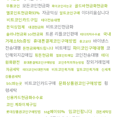
모든코인현금화
골드바현금화현금화
무통코인
파이코인사는곳
자금믹싱
이더리움삽니다
엘포인트현금화93%
알트코인구매
비트코인카드구입
테더전송대행
비트코인현금화
돈믹싱업체
대검현금화
트론 리플코인판매
국내
솔라나현금화 sol현금화
테더최저수수료
거래소fds증빙
휴대폰결제코인구매방법
바이낸스
중고오다
전송대행
비트매입
파이코인구매대행
코
돈현금화해드립니다
인해외지갑매입
코인전송대행
핑돈현금화
테더
엘포인트매입
장외거래업체
원화환전
휴대폰결제코인구매방법
코인추적피하는방법
자금세탁
비트코인퀵거래
알트코인퀵거래
신세계
테더코인비대면거래
상품권세탁
비트코인카드구매
문화상품권코인구매방법
횡
btc파는곳
령세탁
신용카드현금화수수료
코인 계좌이체구입
밈코인팝니다
ssg페이93%
롯데상품권코인구매방법
검돈세탁업