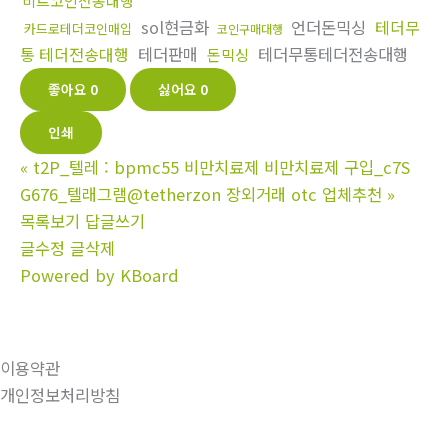
비트코인전송대행
sol현금화
언더돈믹싱
테더무
카드로테더코인매입
코인구매대행
통 테더전송대행
테더판매
테더무통테더전송대행
돈믹싱
좋아요
0
싫어요
0
인쇄
«
t2P_텔레 : bpmc55 비만치료제 비만치료제 구입_c7S
G676_텔래그램@tetherzon 장외거래 otc 업체추천
»
목록보기
답글쓰기
글수정
글삭제
Powered by KBoard
이용약관
개인정보처리방침