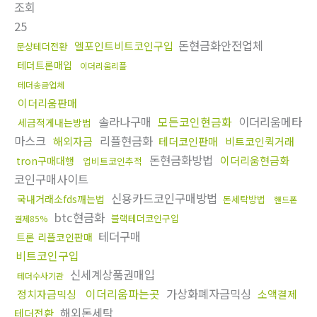
조회
25
돈현금화안전업체
엘포인트비트코인구입
문상테더전환
테더트론매입
이더리움리플
테더송금업체
이더리움판매
솔라나구매
모든코인현금화
이더리움메타
세금적게내는방법
마스크
리플현금화
해외자금
테더코인판매
비트코인퀵거래
돈현금화방법
이더리움현금화
tron구매대행
업비트코인추적
코인구매사이트
신용카드코인구매방법
국내거래소fds깨는법
돈세탁방법
핸드폰
btc현금화
블랙테더코인구입
결제85%
테더구매
트론 리플코인판매
비트코인구입
신세계상품권매입
테더수사기관
이더리움파는곳
가상화폐자금믹싱
정치자금믹싱
소액결제
해외돈세탁
테더전환