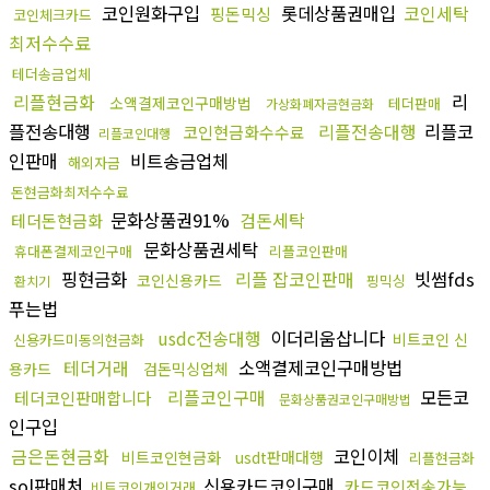
코인원화구입
롯데상품권매입
코인세탁
핑돈믹싱
코인체크카드
최저수수료
테더송금업체
리플현금화
리
소액결제코인구매방법
테더판매
가상화폐자금현금화
플전송대행
리플전송대행
리플코
코인현금화수수료
리플코인대행
인판매
비트송금업체
해외자금
돈현금화최저수수료
문화상품권91%
검돈세탁
테더돈현금화
문화상품권세탁
휴대폰결제코인구매
리플코인판매
핑현금화
리플 잡코인판매
빗썸fds
코인신용카드
핑믹싱
환치기
푸는법
usdc전송대행
이더리움삽니다
비트코인 신
신용카드미동의현금화
테더거래
소액결제코인구매방법
용카드
검돈믹싱업체
리플코인구매
모든코
테더코인판매합니다
문화상품권코인구매방법
인구입
금은돈현금화
코인이체
비트코인현금화
usdt판매대행
리플현금화
sol판매처
신용카드코인구매
카드코인전송가능
비트코인개인거래