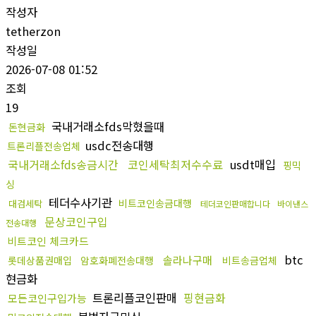
작성자
tetherzon
작성일
2026-07-08 01:52
조회
19
국내거래소fds막혔을때
돈현금화
usdc전송대행
트론리플전송업체
국내거래소fds송금시간
코인세탁최저수수료
usdt매입
핑믹
싱
테더수사기관
비트코인송금대행
대검세탁
테더코인판매합니다
바이낸스
문상코인구입
전송대행
비트코인 체크카드
btc
솔라나구매
롯데상품권매입
암호화폐전송대행
비트송금업체
현금화
트론리플코인판매
핑현금화
모든코인구입가능