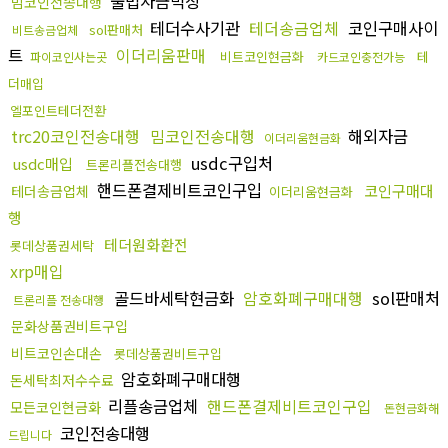
불법자금믹싱
밈코인전송대행
테더수사기관
테더송금업체
코인구매사이
sol판매처
비트송금업체
트
이더리움판매
비트코인현금화
테
파이코인사는곳
카드코인충전가능
더매입
엘포인트테더전환
trc20코인전송대행
밈코인전송대행
해외자금
이더리움현금화
usdc구입처
usdc매입
트론리플전송대행
핸드폰결제비트코인구입
코인구매대
테더송금업체
이더리움현금화
행
테더원화환전
롯데상품권세탁
xrp매입
골드바세탁현금화
암호화폐구매대행
sol판매처
트론리플 전송대행
문화상품권비트구입
비트코인손대손
롯데상품권비트구입
암호화폐구매대행
돈세탁최저수수료
리플송금업체
핸드폰결제비트코인구입
모든코인현금화
돈현금화해
코인전송대행
드립니다