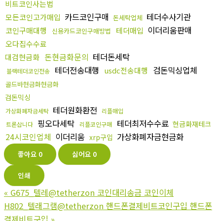
비트코인사는법
카드코인구매
테더수사기관
모든코인고가매입
돈세탁업체
이더리움판매
코인구매대행
테더매입
신용카드코인구매방법
오다집수수료
돈현금화문의
테더돈세탁
대검현금화
테더전송대행
검돈믹싱업체
usdc전송대행
블랙테더코인전송
골드바현금화현금화
검돈믹싱
테더원화환전
가상화폐자금세탁
리플매입
핑오다세탁
테더최저수수료
현금화재테크
트론삽니다
리플코인구매
24시코인업체
이더리움
가상화폐자금현금화
xrp구입
좋아요
0
싫어요
0
인쇄
«
G675_텔레@tetherzon 코인대리송금 코인이체
H802_텔래그램@tetherzon 핸드폰결제비트코인구입 핸드폰
결제비트구입
»