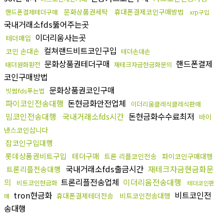
문화상품권세탁
휴대폰결제코인구매방법
핸드폰결제테더구매
xrp구입
국내거래소fds뚫어주는곳
이더리움사는곳
테더매입
컬쳐랜드비트코인구입
코인 손대손
테더손대손
문화상품권테더구매
핸드폰결제
태더원화환전
재테크자금현금화문의
코인구매방법
문화상품권코인구매
빗썸fds푸는법
파이코인전송대행
돈현금화안전업체
이더리움클레식클레식판매
밈코인전송대행
국내거래소fds시간
돈현금화수수료최저
바이
낸스코인삽니다
잡코인구입대행
롯데상품권비트구입
테더구매
트론 리플코인전송
파이코인구매대행
국내거래소fds출금시간
재테크자금현금화문
트론리플전송대행
의
트론리플전송업체
이더리움전송대행
비트코인현금화
테더코인판
tron현금화
비트코인전
휴대폰결제테더전송
비트코인전송대행
매
송대행