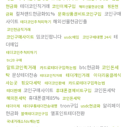
테더코인직거래
현금화
코인이체구입
핑돈현
해외선물현금인출
컬쳐랜드현금화91%
코인구매
문화상품권비트코인구입
금화
사이트
해외선물현금인출
테더코인추척피하기
코인현금직거래
밈코인팝니다
테
코인구매사이트
usdc매입
코인구매대행 24시
더매입
테더코인추척피하기
trc20 구매
알트코인퀵거래
btc현금화
코인돈세
카드로테더구입하는법
탁
문상테더전송
테더개인거래
이더리움클레식
테더코인직거래
사는곳
핑오다세탁
카드로테더구입하는법
테더코인판매
코인구매사이트
코인돈세탁
휴대폰결제비트구입
테더판매
휴대폰결제85%
해외돈세탁
코인돈세탁
tron구입
알리페이
usdc현금화
테더이체
테더무통테더전송대행
현금화
엘포인트테더전환
블랙테더코인구입
국내거래소fds깨는법