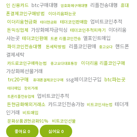
btc구매대행
리플전송대행
인 신용카드
휴대
암호화폐구매대행
폰결제코인구매방법
이더리움파는곳
업비트코인추적
이더리움현금화
테더코인판매함
테더현금화
가상화폐자금믹싱
이더리움
돈믹싱업체
테더코인추척피하기
사는곳
엘포인트매입
테더코인판매
트론 리플코인전송
리플코인판매
핸드폰
파이코인전송대행
돈세탁방법
중고오다
결제세탁
이더리움 리플코인구매
카드로코인구매하는법
중고오다대포통장
가상화폐선물거래
trc20구매
ssg페이코인구입
btc파는곳
휴대폰결제코인구매
테더매입
장외거래
업비트코인추적
트론리플전송업체
카드코인전송가능
테더개
돈현금화해외거래소
비트코인사는법
인거래
비트매입
문화상품권현금화91%
비트코인선물
좋아요
0
싫어요
0