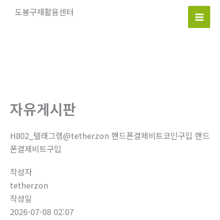
콘
도봉구재활용센터
텐
Mai
츠
로
Men
건
너
뛰
기
자유게시판
H802_텔래그램@tetherzon 핸드폰결제비트코인구입 핸드
폰결제비트구입
작성자
tetherzon
작성일
2026-07-08 02:07