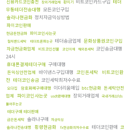
비트코인카드구입
테더
신용카드코인충전
환치기
장외거래업체
무통테더전송대행
모든코인구입
솔라나현금화
정치자금믹싱방법
파이코인판매
파이코인사는곳
현금돈현금화
테더송금업체
문화상품권코인구입
컬쳐랜드세탁
테더트론파는곳
코인송금대행
자금현금화업체
비트코인선물
코인이체
해외돈세탁
24시
휴대폰결제테더구매
구매대행
바이낸스구입대행
코인돈세탁
비트코인환
돈믹싱안전업체
전
테더코인송금
코인세탁최저수수료
이더리움매입
btc현금화
돈세탁안전
암호화폐구매대행
오다집
파이코인사는곳
장외거래업체
업체
usdt판매대행
국내거래소fds
뚫어주는곳
테더구매 테더판매
솔라나구매
금은돈세탁
자금믹싱
횡령현금화
테더코인판매
코
솔라나전송대행
fx현금화최저수수료