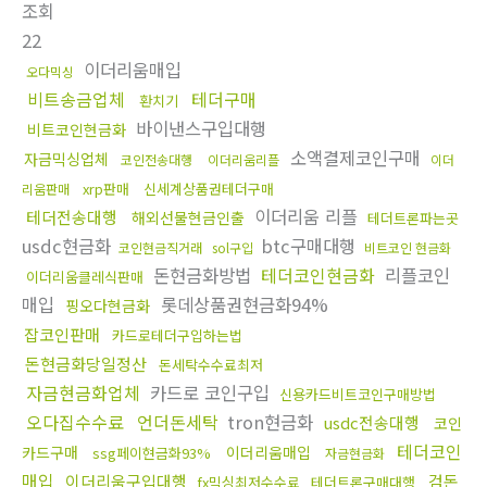
조회
22
이더리움매입
오다믹싱
비트송금업체
테더구매
환치기
바이낸스구입대행
비트코인현금화
소액결제코인구매
자금믹싱업체
코인전송대행
이더리움리플
이더
xrp판매
신세계상품권테더구매
리움판매
이더리움 리플
테더전송대행
해외선물현금인출
테더트론파는곳
usdc현금화
btc구매대행
코인현금직거래
sol구입
비트코인 현금화
돈현금화방법
테더코인현금화
리플코인
이더리움클레식판매
매입
롯데상품권현금화94%
핑오다현금화
잡코인판매
카드로테더구입하는법
돈현금화당일정산
돈세탁수수료최저
자금현금화업체
카드로 코인구입
신용카드비트코인구매방법
오다집수수료
언더돈세탁
tron현금화
usdc전송대행
코인
테더코인
카드구매
이더리움매입
ssg페이현금화93%
자금현금화
매입
이더리움구입대행
검돈
fx믹싱최저수수료
테더트론구매대행