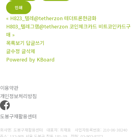
인쇄
«
H823_텔레@tetherzon 테더트론현금화
H803_텔레그램@tetherzon 코인체크카드 비트코인카드구
매
»
목록보기
답글쓰기
글수정
글삭제
Powered by KBoard
이용약관
개인정보처리방침
도봉구재활용센터
회사명: 도봉구재활용센터 대표자: 최재호
사업자등록번호: 210-06-38240
주소: 132-905 서울 도봉구 창동 181-39
전화: 02-902-8272