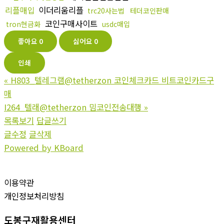
리플매입
이더리움리플
trc20사는법
테더코인판매
코인구매사이트
tron현금화
usdc매입
좋아요
0
싫어요
0
인쇄
«
H803_텔레그램@tetherzon 코인체크카드 비트코인카드구
매
I264_텔래@tetherzon 밈코인전송대행
»
목록보기
답글쓰기
글수정
글삭제
Powered by KBoard
이용약관
개인정보처리방침
도봉구재활용센터