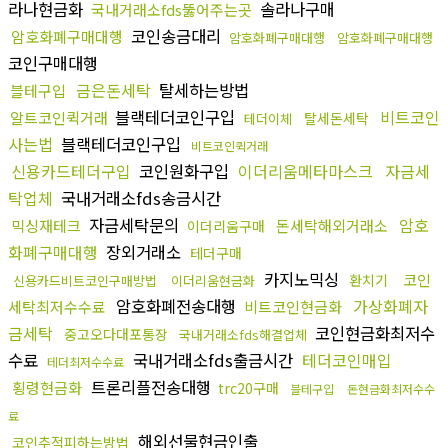
라나현금화
솔라나구매
국내거래소fds뚫어주는곳
코인송금대리
암호화폐구매대행
암호화폐구매대행
암호화폐구매대행
코인구매대행
금은돈세탁
탈세하는방법
블테구입
블랙테더코인구입
비트코인
알트코인퀵거래
탈세돈세탁
테더이체
사는법
블랙테더코인구입
비트코인퀵거래
신용카드테더구입
코인원화구입
이더리움메타마스크
자금세
탁업체
국내거래소fds송금시간
자금세탁문의
암호
믹싱재테크
돈세탁해외거래소
이더리움구매
화폐구매대행
장외거래소
테더구매
카지노믹싱
코인
환치기
신용카드비트코인구매방법
이더리움현금화
암호화폐전송대행
가상화폐자
세탁최저수수료
비트코인현금화
금세탁
코인현금화최저수
중고오다대포통장
국내거래소fds해결업체
수료
국내거래소fds출금시간
테더코인매입
테더최저수수료
트론리플전송대행
횡령현금화
trc20구매
블테구입
돈현금화최저수수
료
해외선물현금인출
코인추적피하는방법