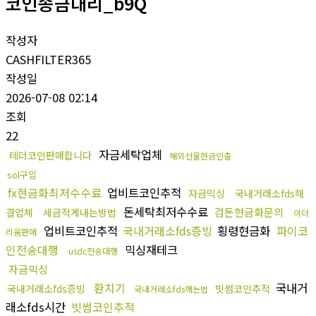
코인송금대리_b9Q
작성자
CASHFILTER365
작성일
2026-07-08 02:14
조회
22
자금세탁업체
테더코인판매합니다
해외선물현금인출
sol구입
fx현금화최저수수료
업비트코인추적
자금믹싱
국내거래소fds해
돈세탁최저수수료
검돈현금화문의
결업체
세금적게내는방법
이더
업비트코인추적
국내거래소fds증빙
횡령현금화
파이코
리움판매
인전송대행
믹싱재테크
usdc전송대행
자금믹싱
환치기
국내거
국내거래소fds증빙
빗썸코인추적
국내거래소fds깨는법
래소fds시간
빗썸코인추적