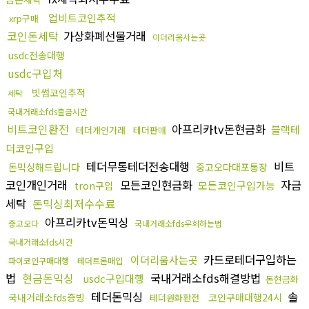
업비트코인추적
xrp구매
코인돈세탁
가상화폐선물거래
이더리움사는곳
usdc전송대행
usdc구입처
빗썸코인추적
세탁
국내거래소fds출금시간
비트코인환전
아프리카tv돈현금화
블랙테
테더개인거래
테더판매
더코인구입
테더무통테더전송대행
비트
돈믹싱해드립니다
중고오다대포통장
코인개인거래
모든코인현금화
자금
모든코인구입가능
tron구입
세탁
돈믹싱최저수수료
아프리카tv돈믹싱
중고오다
국내거래소fds우회하는법
국내거래소fds시간
카드로테더구입하는
이더리움사는곳
파이코인구매대행
테더트론매입
법
현금돈믹싱
국내거래소fds해결방법
usdc구입대행
돈현금화
테더돈믹싱
솔
국내거래소fds증빙
코인구매대행24시
테더원화환전