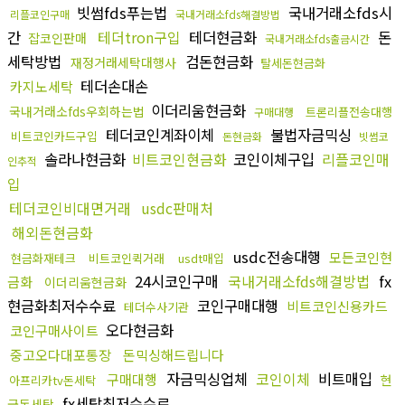
빗썸fds푸는법
국내거래소fds시
리플코인구매
국내거래소fds해결방법
간
테더tron구입
테더현금화
돈
잡코인판매
국내거래소fds출금시간
세탁방법
검돈현금화
재정거래세탁대행사
탈세돈현금화
테더손대손
카지노세탁
이더리움현금화
국내거래소fds우회하는법
트론리플전송대행
구매대행
테더코인계좌이체
불법자금믹싱
비트코인카드구입
돈현금화
빗썸코
솔라나현금화
비트코인현금화
코인이체구입
리플코인매
인추적
입
테더코인비대면거래
usdc판매처
해외돈현금화
usdc전송대행
모든코인현
현금화재테크
비트코인퀵거래
usdt매입
24시코인구매
국내거래소fds해결방법
fx
금화
이더리움현금화
현금화최저수수료
코인구매대행
비트코인신용카드
테더수사기관
오다현금화
코인구매사이트
중고오다대포통장
돈믹싱해드립니다
자금믹싱업체
코인이체
비트매입
구매대행
현
아프리카tv돈세탁
fx세탁최저수수료
금돈세탁