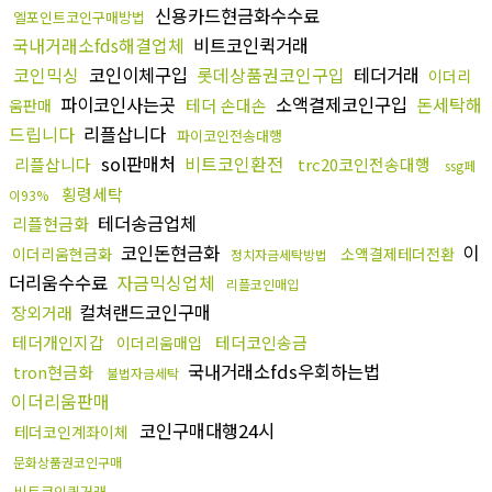
신용카드현금화수수료
엘포인트코인구매방법
국내거래소fds해결업체
비트코인퀵거래
코인믹싱
코인이체구입
롯데상품권코인구입
테더거래
이더리
파이코인사는곳
소액결제코인구입
돈세탁해
테더 손대손
움판매
드립니다
리플삽니다
파이코인전송대행
sol판매처
비트코인환전
리플삽니다
trc20코인전송대행
ssg페
횡령세탁
이93%
테더송금업체
리플현금화
코인돈현금화
이
이더리움현금화
소액결제테더전환
정치자금세탁방법
더리움수수료
자금믹싱업체
리플코인매입
컬쳐랜드코인구매
장외거래
테더개인지갑
테더코인송금
이더리움매입
국내거래소fds우회하는법
tron현금화
불법자금세탁
이더리움판매
코인구매대행24시
테더코인계좌이체
문화상품권코인구매
비트코인퀵거래