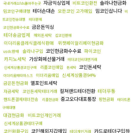
자금믹싱업체
솔라나현금화
비트코인환전
국내거래소fds뚫어주는곳
테더손대손
밈코인삽니다
모든코인 고가매입
밈코인구매대행
비
트코인전송대행
테더판매
금은돈믹싱
코인현금화수수료
테더송금업체
해외돈세탁
잡코인판매
이더리움클레식클레식판매
위챗페이알리페이현금화
코인현금화수수료
솔라나구입
파이코인
usdc판매
카지노세탁
가상화폐선물거래
테더코인비대면거래
코인돈세탁
리플코인매입
신세계상품권코인구매
돈세탁
신세계상품권94%
이더리움매입
이더리움메타마스크
엘포인트세탁
금은돈현금화
컬쳐랜드테더전환
테더무통
자금세탁
코인돈세탁테더거래
중고오다대포통장
핸드폰결제테더전송
핑현금화
리플현금화
테더트론
구매대행
대검현금화
비트코인개인거래
신세계상품권테더구매
코인해외지갑매입
카드로테더구입하
코인원화구입
테더개인거래