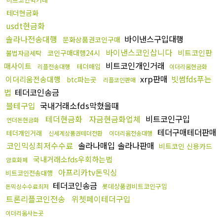
테더현금화
usdt현금화
솔라나전송대행
바이낸스구입대행
문화상품권코인구매
바이낸스코인삽니다
비트코인판
코인구매대행24시
불법자금세탁
비트코인개인거래
매사이트
테더매입
리플전송대행
이더리움현금화
xrp판매
빗썸fds푸는
이더리움전송대행
btc파는곳
리플코인판매
법
테더코인송금
블테구입
국내거래소fds막혔을때
테더현금화
자금현금화업체
비트코인구입
언더돈현금화
테더구매테더판매
테더개인거래
신세계상품권테더전환
이더리움전송대행
코인믹싱최저수수료
솔라나매입 솔라나판매
비트코인 신용카드
국내거래소fds우회하는법
암호화폐
아프리카tv돈믹싱
비트코인전송대행
테더코인송금
롯데상품권비트코인구입
돈믹싱수수료최저
트론리플코인전송
위쳇페이테더구입
이더리움사는곳