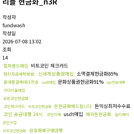
리플 현금화_n3R
작성자
fundwash
작성일
2026-07-08 13:02
조회
14
비트코인 체크카드
컬쳐랜드매입
신세계상품권매입
소액결제현금화85%
정치자금세탁방법
문화상품권현금화91%
휴대폰결제테더전송
usdt매입
xrp전송대행
이더리움매입
모든코인현금화
돈믹싱최저수수료
돈현금화해드립니다
코인체크카드
비트코인현금화
코인 송금대행 24시
usdt매입
해외돈현금화
코인이체
알리페이
코인구입
암호화폐구매대행
비트코인현금화