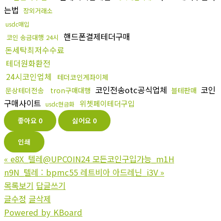
는법
장외거래소
usdc매입
핸드폰결제테더구매
코인 송금대행 24시
돈세탁최저수수료
테더원화환전
24시코인업체
테더코인계좌이체
코인전송otc공식업체
코인
문상테더전송
tron구매대행
블테판매
구매사이트
위쳇페이테더구입
usdc현금화
좋아요
0
싫어요
0
인쇄
«
e8X_텔레@UPCOIN24 모든코인구입가능_m1H
n9N_텔레 : bpmc55 레트비아 아드레닌_i3V
»
목록보기
답글쓰기
글수정
글삭제
Powered by KBoard