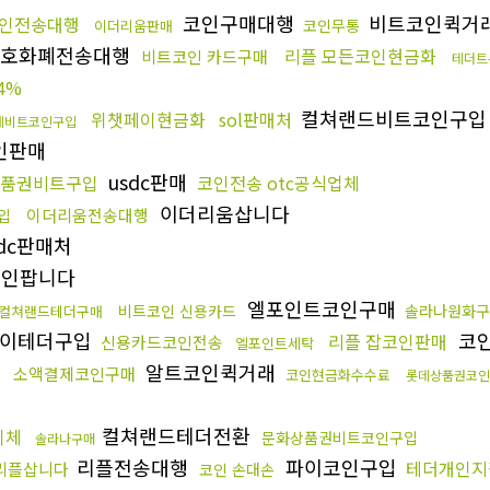
코인구매대행
비트코인퀵거
인전송대행
코인무통
이더리움판매
호화폐전송대행
리플 모든코인현금화
비트코인 카드구매
테더트
4%
컬쳐랜드비트코인구
위챗페이현금화
sol판매처
제비트코인구입
인판매
usdc판매
품권비트구입
코인전송 otc공식업체
이더리움삽니다
이더리움전송대행
구입
dc판매처
인팝니다
엘포인트코인구매
비트코인 신용카드
솔라나원화
컬쳐랜드테더구매
이테더구입
코
리플 잡코인판매
신용카드코인전송
엘포인트세탁
알트코인퀵거래
소액결제코인구매
코인현금화수수료
롯데상품권코인
컬쳐랜드테더전환
이체
문화상품권비트코인구입
솔라나구매
리플전송대행
파이코인구입
테더개인지
리플삽니다
코인 손대손