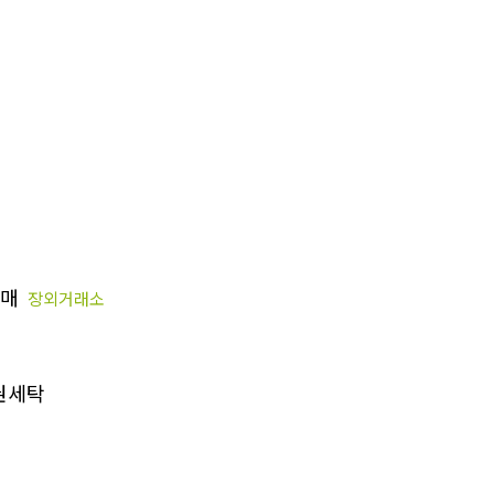
판매
장외거래소
권세탁