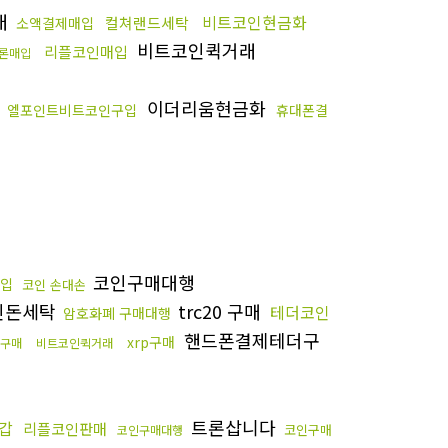
래
비트코인현금화
컬쳐랜드세탁
소액결제매입
비트코인퀵거래
리플코인매입
론매입
입
이더리움현금화
엘포인트비트코인구입
휴대폰결
코인구매대행
구입
코인 손대손
인돈세탁
trc20 구매
테더코인
암호화폐 구매대행
핸드폰결제테더구
xrp구매
구매
비트코인퀵거래
트론삽니다
갑
리플코인판매
코인구매
코인구매대행