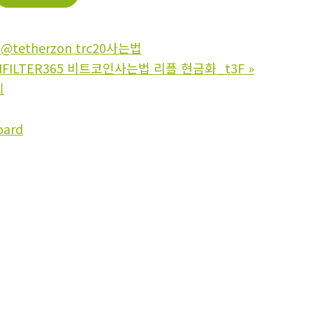
tetherzon trc20사는법
HFILTER365 비트코인사는법 리플 현금화_t3F
»
기
oard
관리자
]