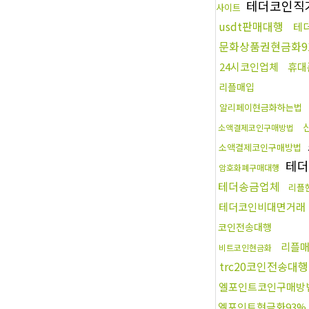
테더코인직
사이트
usdt판매대행
테
문화상품권현금화9
24시코인업체
휴대
리플매입
알리페이현금화하는법
소액결제코인구매방법
소액결제코인구매방법
테더
암호화폐구매대행
테더송금업체
리플
테더코인비대면거래
코인전송대행
리플
비트코인현금화
trc20코인전송대행
엘포인트코인구매방
엘포인트현금화93%