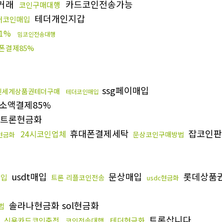
거래
카드코인전송가능
코인구매대행
테더개인지갑
더코인매입
1%
밈코인전송대행
폰결제85%
ssg페이매입
신세계상품권테더구매
테더코인매입
소액결제85%
트론현금화
휴대폰결제세탁
잡코인
24시코인업체
문상코인구매방법
현금화
usdt매입
문상매입
롯데상품
매입
트론 리플코인전송
usdc현금화
솔라나현금화 sol현금화
법
트론삽니다
신용카드코인충전
테더현금화
코인전송대행