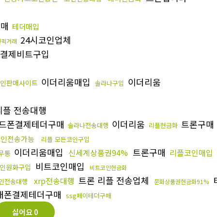
판매
테더매입
24시코인업체
인퀵거래
결제비트구입
이더리움매입
이더리움
인판매사이트
솔라나구입
플 전송대행
드폰결제테더구매
이더리움
트론구매
솔라나전송대행
리플현금화
코인전송가능
리플 모든코인구입
이더리움매입
트론구매
신세계상품권94%
리플코인매입
무통
비트코인매입
인원화구입
비트코인현금화
트론 리플 전송업체
xrp전송대행
인전송대행
문화상품권현금화91%
대폰결제테더구매
ssg페이테더구매
싫어요
0