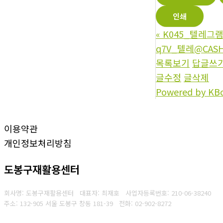
인쇄
«
K045_텔레그램@
q7V_텔레@CAS
목록보기
답글쓰
글수정
글삭제
Powered by KB
이용약관
개인정보처리방침
도봉구재활용센터
회사명: 도봉구재활용센터 대표자: 최재호
사업자등록번호: 210-06-38240
주소: 132-905 서울 도봉구 창동 181-39
전화: 02-902-8272
Copyright © 2025 도봉구재활용센터. All rights reserved.
Created by
Yescall.com
[