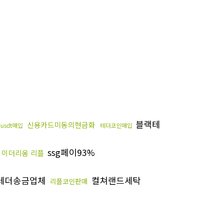
블랙테
신용카드미동의현금화
usdt매입
테더코인매입
ssg페이93%
이더리움 리플
테더송금업체
컬쳐랜드세탁
리플코인판매