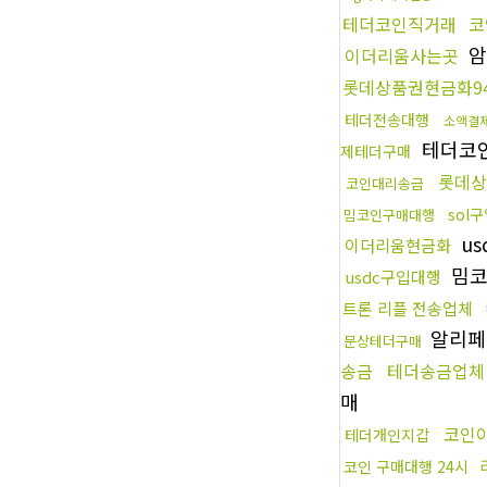
테더코인직거래
코
암
이더리움사는곳
롯데상품권현금화9
테더전송대행
소액결
테더코
제테더구매
롯데상
코인대리송금
sol
밈코인구매대행
us
이더리움현금화
밈코
usdc구입대행
트론 리플 전송업체
알리페
문상테더구매
송금
테더송금업체
매
코인
테더개인지갑
코인 구매대행 24시