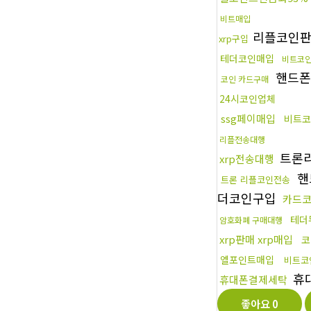
비트매입
리플코인
xrp구입
테더코인매입
비트코
핸드폰
코인 카드구매
24시코인업체
ssg페이매입
비트코
리플전송대행
트론리
xrp전송대행
핸
트론 리플코인전송
더코인구입
카드
테더
암호화폐 구매대행
xrp판매 xrp매입
코
엘포인트매입
비트코
휴
휴대폰결제세탁
좋아요
0