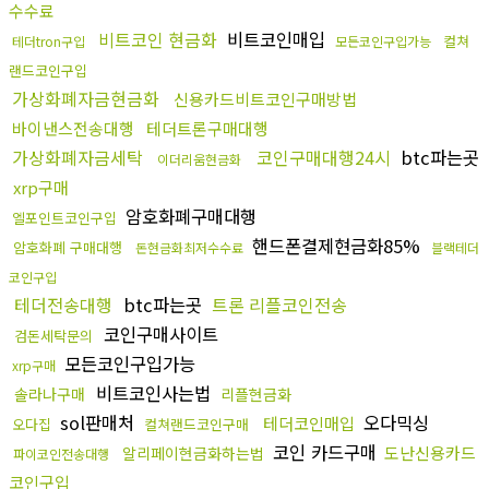
수수료
비트코인 현금화
비트코인매입
컬쳐
테더tron구입
모든코인구입가능
랜드코인구입
가상화폐자금현금화
신용카드비트코인구매방법
바이낸스전송대행
테더트론구매대행
가상화폐자금세탁
코인구매대행24시
btc파는곳
이더리움현금화
xrp구매
암호화폐구매대행
엘포인트코인구입
핸드폰결제현금화85%
암호화폐 구매대행
돈현금화최저수수료
블랙테더
코인구입
테더전송대행
btc파는곳
트론 리플코인전송
코인구매사이트
검돈세탁문의
모든코인구입가능
xrp구매
비트코인사는법
솔라나구매
리플현금화
sol판매처
오다믹싱
테더코인매입
오다집
컬쳐랜드코인구매
코인 카드구매
도난신용카드
알리페이현금화하는법
파이코인전송대행
코인구입