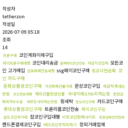
작성자
tetherzon
작성일
2026-07-09 05:18
조회
14
코인계좌이체구입
트론구매
코인대리송금
모든코
테더트론구매대행
자금믹싱업체
블랙테더코인전송
인 고가매입
ssg페이코인구매
코
핑오다현금화
암호화폐전송대행
인 카드구매
문화상품권코인구매
문상코인구입
세금적게내는
가상화폐선물거래
국내거래소fds피하는법
방법
해외선물현금인출
돈현금
코인전송대행
핑세탁
카드코인구매
화최저수수료
세무조사피하는방법
문상코인구매
롯데상품권코인구매
트론리플코인전송
파이코인구입
잡코인구입대행
비트코인판매사이트
알트코인퀵거래
돈현금화안전업체
핸드폰결제코인구입
장외거래업체
테더코인추척피하기