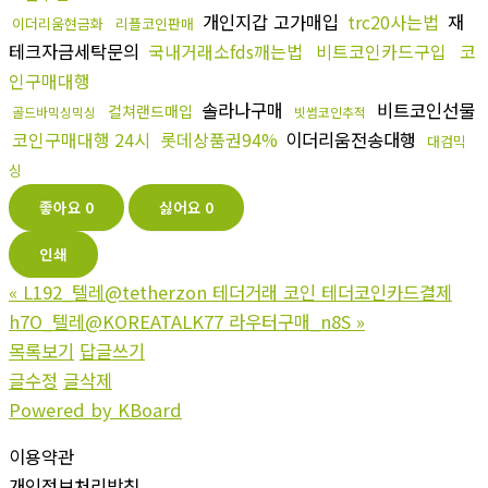
개인지갑 고가매입
trc20사는법
재
이더리움현금화
리플코인판매
테크자금세탁문의
국내거래소fds깨는법
비트코인카드구입
코
인구매대행
솔라나구매
비트코인선물
컬쳐랜드매입
골드바믹싱믹싱
빗썸코인추적
코인구매대행 24시
롯데상품권94%
이더리움전송대행
대검믹
싱
좋아요
0
싫어요
0
인쇄
«
L192_텔레@tetherzon 테더거래 코인 테더코인카드결제
h7O_텔레@KOREATALK77 라우터구매_n8S
»
목록보기
답글쓰기
글수정
글삭제
Powered by KBoard
이용약관
개인정보처리방침