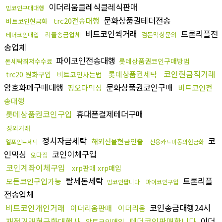
이더리움클레식클레식판매
밈코인구매대행
문화상품권테더전송
trc20전송대행
비트코인현금화
비트코인퀵거래
트론리플전
리플송금업체
검돈믹싱문의
테더코인매입
송업체
파이코인전송대행
롯데상품권코인구매방법
돈세탁최저수수료
코인현금직거래
롯데상품권세탁
trc20 원화구입
비트코인사는법
암호화폐구매대행
문화상품권코인구매
핑오다믹싱
비트코인전
송대행
롯데상품권코인구입
휴대폰결제테더구매
장외거래
정치자금세탁
코
해외선물현금인출
엘포인트세탁
신용카드미동의현금화
인믹싱
코인이체구입
오다집
코인계좌이체구입
xrp판매 xrp매입
탈세돈세탁
트론리플
모든코인구입가능
밈코인팝니다
파이코인구입
전송업체
비트코인개인거래
코인송금대행24시
이더리움판매
이더리움
재정거래현금화대행사
테더코인판매합니다
이더
알트코인매입