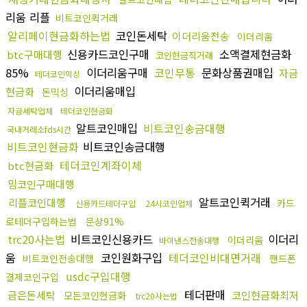
리움 리플
비트코인퀵거래
알리페이현금화하는법
코인돈세탁
이더리움전송
이더리움
신용카드코인구매
소액결제현금화
btc구매대행
코인현금직거래
85%
이더리움구매
코인무통
문화상품권매입
자금
테더코인믹싱
이더리움매입
현금화
돈믹싱
자금세탁업체
테더코인현금화
알트코인매입
비트코인송금대행
국내거래소fds시간
비트코인현금화
비트코인송금대행
테더코인계좌이체
btc현금화
밈코인구매대행
알트코인퀵거래
리플코인대행
카드
신용카드테더구입
24시코인업체
로테더구입하는법
문상91%
trc20사는법
비트코인신용카드
이더리
이더리움
바이낸스전송대행
움
코인원화구입
테더코인비대면거래
비트코인전송대행
핸드폰
usdc구입대행
결제코인구입
테더판매
금은돈세탁
코인현금화최저
모든코인현금화
trc20사는법