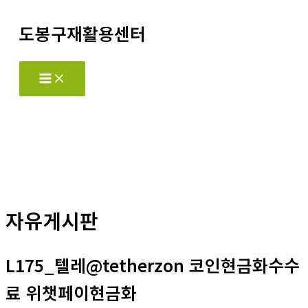
콘
도봉구재활용센터
텐
츠
로
Main
Menu
건
너
뛰
기
자유게시판
L175_텔레@tetherzon 코인현금화수수
료 위챗페이현금화