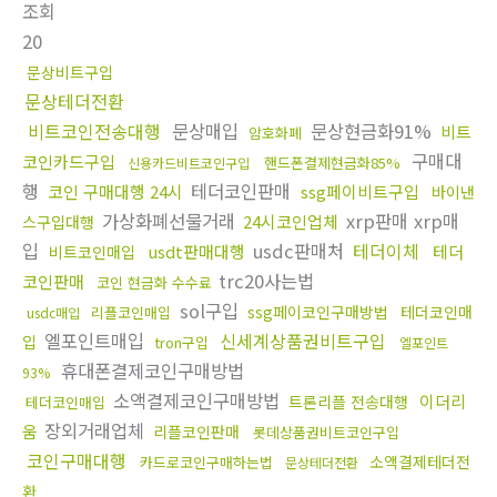
조회
20
문상비트구입
문상테더전환
비트코인전송대행
문상매입
문상현금화91%
비트
암호화폐
구매대
코인카드구입
핸드폰결제현금화85%
신용카드비트코인구입
행
테더코인판매
코인 구매대행 24시
ssg페이비트구입
바이낸
가상화폐선물거래
xrp판매 xrp매
24시코인업체
스구입대행
입
usdc판매처
테더이체
usdt판매대행
테더
비트코인매입
trc20사는법
코인판매
코인 현금화 수수료
sol구입
ssg페이코인구매방법
테더코인매
리플코인매입
usdc매입
엘포인트매입
신세계상품권비트구입
입
tron구입
엘포인트
휴대폰결제코인구매방법
93%
소액결제코인구매방법
이더리
트론리플 전송대행
테더코인매입
장외거래업체
움
리플코인판매
롯데상품권비트코인구입
코인구매대행
소액결제테더전
카드로코인구매하는법
문상테더전환
환