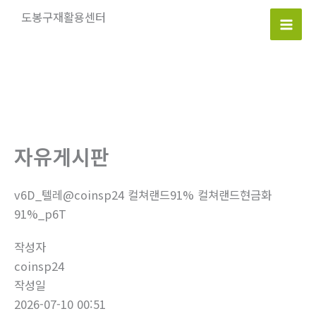
콘
도봉구재활용센터
텐
Mai
츠
로
Men
건
너
뛰
기
자유게시판
v6D_텔레@coinsp24 컬쳐랜드91% 컬쳐랜드현금화
91%_p6T
작성자
coinsp24
작성일
2026-07-10 00:51