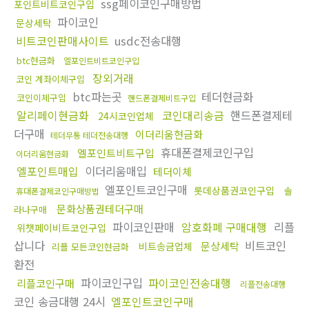
ssg페이코인구매방법
포인트비트코인구입
파이코인
문상세탁
비트코인판매사이트
usdc전송대행
btc현금화
엘포인트비트코인구입
장외거래
코인 계좌이체구입
btc파는곳
테더현금화
코인이체구입
핸드폰결제비트구입
알리페이현금화
코인대리송금
핸드폰결제테
24시코인업체
더구매
이더리움현금화
테더무통 테더전송대행
휴대폰결제코인구입
엘포인트비트구입
이더리움현금화
엘포인트매입
이더리움매입
테더이체
엘포인트코인구매
롯데상품권코인구입
솔
휴대폰결제코인구매방법
문화상품권테더구매
라나구매
파이코인판매
암호화폐 구매대행
리플
위챗페이비트코인구입
삽니다
비트코인
문상세탁
비트송금업체
리플 모든코인현금화
환전
파이코인구입
파이코인전송대행
리플코인구매
리플전송대행
코인 송금대행 24시
엘포인트코인구매