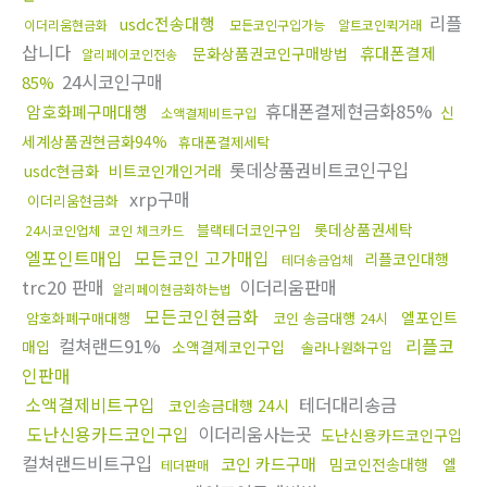
리플
usdc전송대행
이더리움현금화
모든코인구입가능
알트코인퀵거래
삽니다
휴대폰결제
문화상품권코인구매방법
알리페이코인전송
24시코인구매
85%
휴대폰결제현금화85%
암호화폐구매대행
신
소액결제비트구입
세계상품권현금화94%
휴대폰결제세탁
롯데상품권비트코인구입
usdc현금화
비트코인개인거래
xrp구매
이더리움현금화
롯데상품권세탁
블랙테더코인구입
24시코인업체
코인 체크카드
엘포인트매입
모든코인 고가매입
리플코인대행
테더송금업체
trc20 판매
이더리움판매
알리페이현금화하는법
모든코인현금화
엘포인트
암호화폐구매대행
코인 송금대행 24시
컬쳐랜드91%
리플코
매입
소액결제코인구입
솔라나원화구입
인판매
소액결제비트구입
테더대리송금
코인송금대행 24시
도난신용카드코인구입
이더리움사는곳
도난신용카드코인구입
컬쳐랜드비트구입
코인 카드구매
밈코인전송대행
엘
테더판매