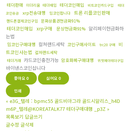
테더판매
테더코인매입
이더리움
테더매입
비트코인카드구입
테더
트론 리플코인판매
xrp전송대행
밈코인팝니다
코인송금
문화상품권현금화91%
핸드폰결제코인구입
테더코인매입
xrp구매
알리페이현금화하
문상현금화91%
는법
컬쳐랜드세탁
비
밈코인구매대행
코인구매사이트
trc20 구매
트코인사는법
컬쳐랜드세탁
카드코인충전가능
암호화폐구매대행
테더거래
위쳇페이테더구입
바이낸스코인삽니다
좋아요
0
싫어요
0
인쇄
«
e3G_텔레 : bpmc55 골드비아그라 골드시알리스_h4D
m6P_텔레@KOREATALK77 테더구매대행 _p3Z
»
목록보기
답글쓰기
글수정
글삭제