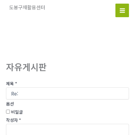
콘
도봉구재활용센터
텐
Mai
츠
로
Men
건
너
뛰
기
자유게시판
제목
*
옵션
비밀글
작성자
*