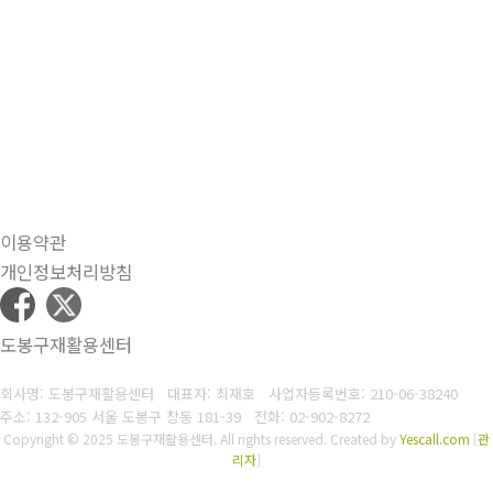
이용약관
개인정보처리방침
도봉구재활용센터
회사명: 도봉구재활용센터 대표자: 최재호
사업자등록번호: 210-06-38240
주소: 132-905 서울 도봉구 창동 181-39
전화: 02-902-8272
Copyright © 2025 도봉구재활용센터. All rights reserved.
Created by
Yescall.com
[
관
리자
]