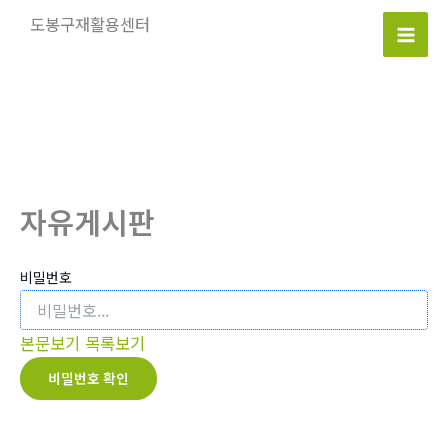
콘
도봉구재활용센터
텐
Mai
츠
로
Men
건
너
뛰
기
자유게시판
비밀번호
본문보기
목록보기
비밀번호 확인