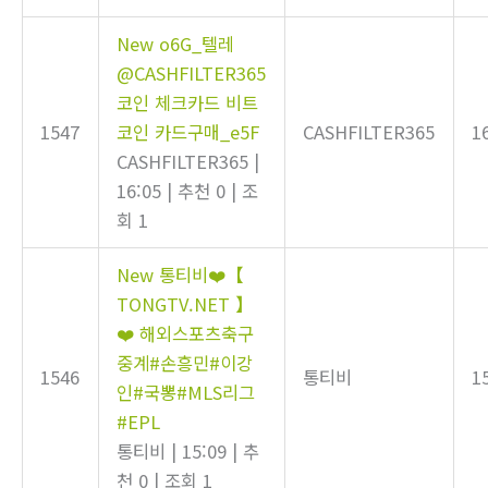
New
o6G_텔레
@CASHFILTER365
코인 체크카드 비트
1547
코인 카드구매_e5F
CASHFILTER365
1
CASHFILTER365
|
16:05
|
추천 0
|
조
회 1
New
통티비❤️【
TONGTV.NET 】
❤️ 해외스포츠축구
중계#손흥민#이강
1546
통티비
1
인#국뽕#MLS리그
#EPL
통티비
|
15:09
|
추
천 0
|
조회 1