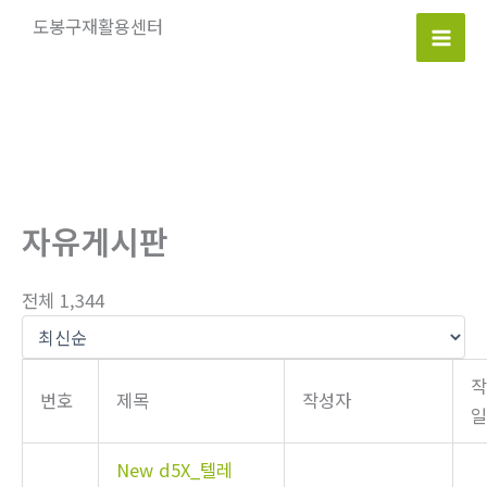
콘
도봉구재활용센터
텐
Mai
츠
로
Men
건
너
뛰
기
자유게시판
전체 1,344
번호
제목
작성자
New
d5X_텔레